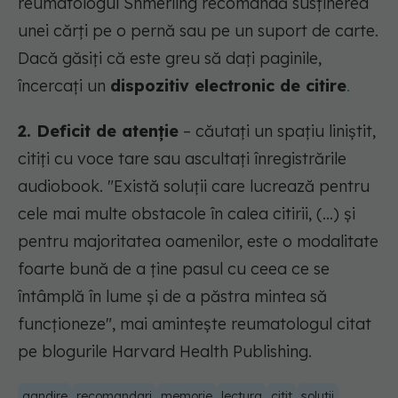
reumatologul Shmerling recomandă susținerea
unei cărți pe o pernă sau pe un suport de carte.
Dacă găsiți că este greu să dați paginile,
încercați un
dispozitiv electronic de citire
.
2. Deficit de atenție
– căutați un spațiu liniștit,
citiți cu voce tare sau ascultați înregistrările
audiobook.
"Există soluții care lucrează pentru
cele mai multe obstacole în calea citirii, (...) și
pentru majoritatea oamenilor, este o modalitate
foarte bună de a ține pasul cu ceea ce se
întâmplă în lume și de a păstra mintea să
funcționeze"
, mai amintește reumatologul citat
pe blogurile Harvard Health Publishing.
gandire
recomandari
memorie
lectura
citit
solutii