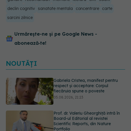
declin cognitiv
sanatate mentala
concentrare
carte
sarcini zilnice
Urmărește-ne și pe Google News -
abonează‑te!
NOUTĂȚI
Prof. dr. Valeriu Gheorghiță intră în
Board-ul Editorial al revistei
Scientific Reports, din Nature
Portfolio
05.08.2026, 21:09
Testul de 10 minute care poate
arăta dacă ai nevoie de statine,
chiar dacă ai colesterolul normal