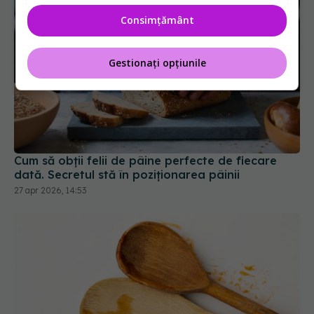
Consimțământ
Gestionați opțiunile
Cum să obții felii de pâine perfecte de fiecare
dată. Secretul stă în poziționarea pâinii
27 apr 2026, 14:53