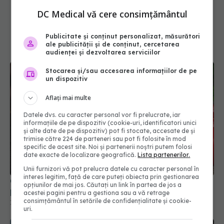
DC Medical vă cere consimțământul
Publicitate și conținut personalizat, măsurători
ale publicității și de conținut, cercetarea
audienței și dezvoltarea serviciilor
Stocarea și/sau accesarea informațiilor de pe
un dispozitiv
Aflați mai multe
Datele dvs. cu caracter personal vor fi prelucrate, iar
informațiile de pe dispozitiv (cookie-uri, identificatori unici
și alte date de pe dispozitiv) pot fi stocate, accesate de și
trimise către 224 de parteneri sau pot fi folosite în mod
specific de acest site. Noi și partenerii noștri putem folosi
Cum se taie corect ceapa, potrivit unui bucătar
date exacte de localizare geografică.
Lista partenerilor.
profesionist
Unii furnizori vă pot prelucra datele cu caracter personal în
18 mar 2026, 19:58
interes legitim, față de care puteți obiecta prin gestionarea
opțiunilor de mai jos. Căutați un link în partea de jos a
acestei pagini pentru a gestiona sau a vă retrage
consimțământul în setările de confidențialitate și cookie-
uri.