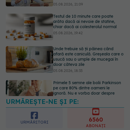
05.08.2026, 19:42
Unde trebuie să ții pâinea când
afară este caniculă. Greșeala care o
usucă sau o umple de mucegai în
doar câteva zile
05.08.2026, 18:33
Primele 5 semne ale bolii Parkinson
pe care 80% dintre oameni le
ignoră. Nu e vorba doar despre
tremor
05.08.2026, 17:31
URMĂREȘTE-NE ȘI PE:
Gabriela Cristea, manifest pentru
respect și acceptare: Corpul
fiecăruia spune o poveste
6560
05.08.2026, 21:23
URMĂRITORI
ABONAȚI
365
1401