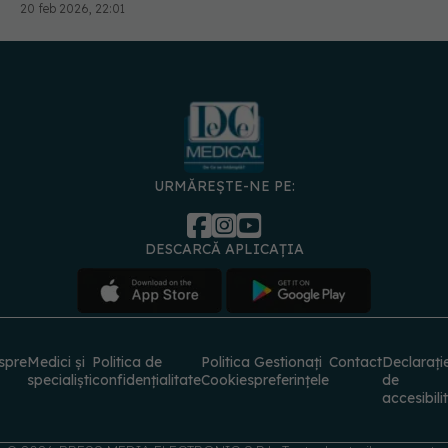
URMĂREȘTE-NE PE:
DESCARCĂ APLICAȚIA
spre
Medici și
Politica de
Politica
Gestionați
Contact
Declarați
specialiști
confidențialitate
Cookies
preferințele
de
accesibili
© 2026 PRESS MEDIA ELECTRONIC S.R.L. Toate drepturile rezervate