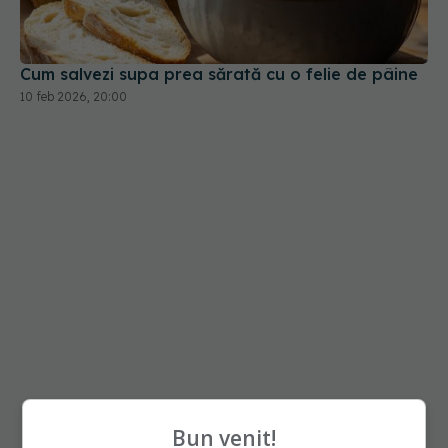
Cum salvezi supa prea sărată cu o felie de pâine
10 feb 2026, 20:00
Bun venit!