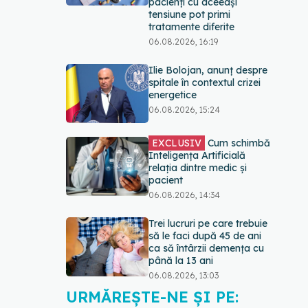
pacienți cu aceeași
tensiune pot primi
tratamente diferite
06.08.2026, 16:19
Ilie Bolojan, anunț despre
spitale în contextul crizei
energetice
06.08.2026, 15:24
EXCLUSIV
Cum schimbă
Inteligența Artificială
relația dintre medic și
pacient
06.08.2026, 14:34
Trei lucruri pe care trebuie
să le faci după 45 de ani
ca să întârzii demența cu
până la 13 ani
06.08.2026, 13:03
URMĂREȘTE-NE ȘI PE:
Colebil și Panzcebil,