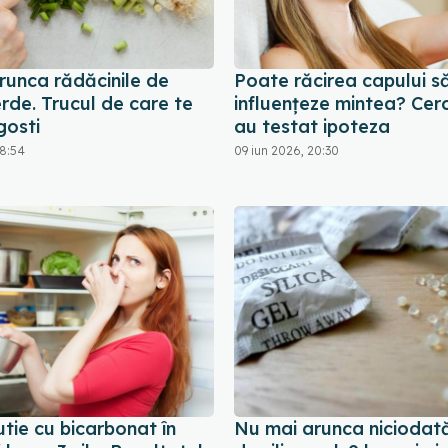
runca rădăcinile de
Poate răcirea capului s
rde. Trucul de care te
influențeze mintea? Cerc
gosti
au testat ipoteza
18:54
09 iun 2026, 20:30
tie cu bicarbonat în
Nu mai arunca niciodată 