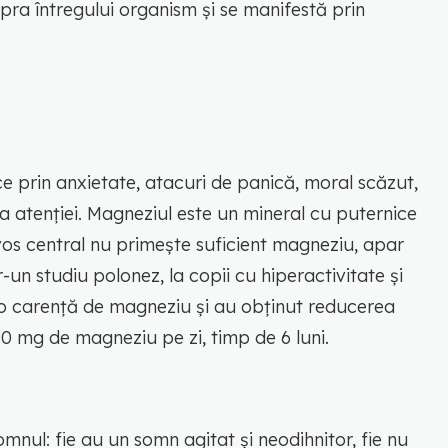
ra întregului organism și se manifestă prin
e prin anxietate, atacuri de panică, moral scăzut,
e a atenției. Magneziul este un mineral cu puternice
vos central nu primește suficient magneziu, apar
-un studiu polonez, la copii cu hiperactivitate și
t o carență de magneziu și au obținut reducerea
 mg de magneziu pe zi, timp de 6 luni.
nul: fie au un somn agitat și neodihnitor, fie nu