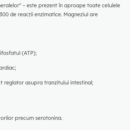
ralelor" – este prezent în aproape toate celulele
300 de reacții enzimatice. Magneziul are
ifosfatul (ATP);
ardiac;
t reglator asupra tranzitului intestinal;
torilor precum serotonina.