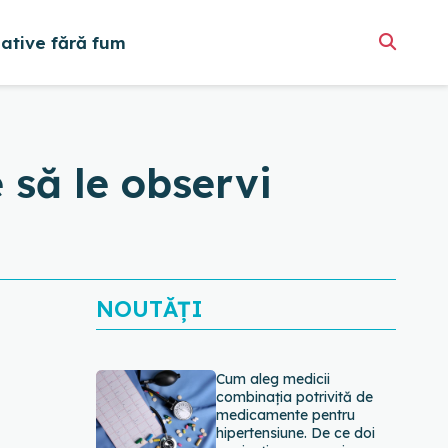
native fără fum
 să le observi
NOUTĂȚI
Cum aleg medicii
combinația potrivită de
medicamente pentru
hipertensiune. De ce doi