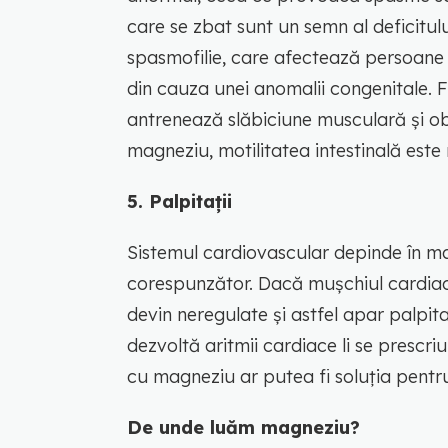
care se zbat sunt un semn al deficitu
spasmofilie, care afectează persoane 
din cauza unei anomalii congenitale. F
antrenează slăbiciune musculară și obo
magneziu, motilitatea intestinală este
5. Palpitații
Sistemul cardiovascular depinde în 
corespunzător. Dacă mușchiul cardiac 
devin neregulate și astfel apar palpit
dezvoltă aritmii cardiace li se presc
cu magneziu ar putea fi soluția pentru
De unde luăm magneziu?