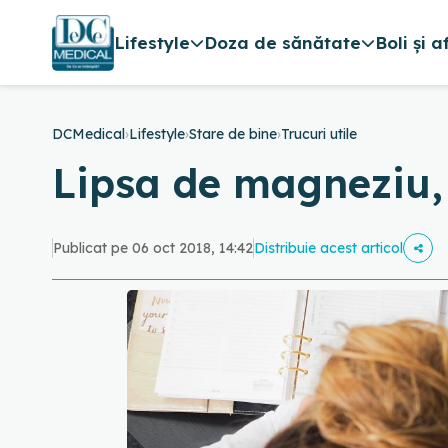
Lifestyle
Doza de sănătate
Boli și a
DCMedical
›
Lifestyle
›
Stare de bine
›
Trucuri utile
Lipsa de magneziu, 
Publicat pe 06 oct 2018, 14:42
Distribuie acest articol