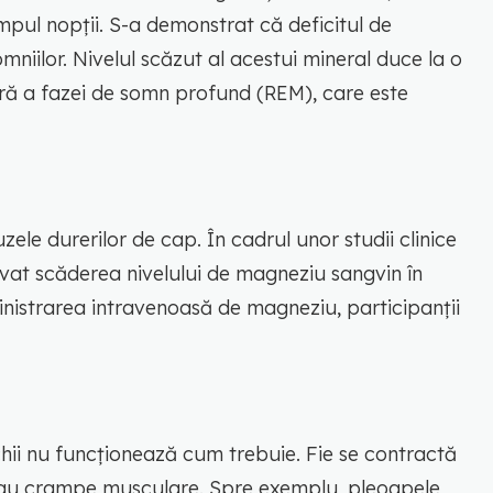
impul nopții. S-a demonstrat că deficitul de
mniilor. Nivelul scăzut al acestui mineral duce la o
ară a fazei de somn profund (REM), care este
ele durerilor de cap. În cadrul unor studii clinice
rvat scăderea nivelului de magneziu sangvin în
nistrarea intravenoasă de magneziu, participanții
ii nu funcționează cum trebuie. Fie se contractă
au crampe musculare. Spre exemplu, pleoapele