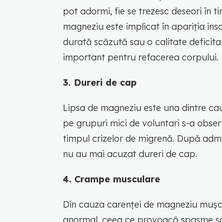
pot adormi, fie se trezesc deseori în t
magneziu este implicat în apariția inso
durată scăzută sau o calitate deficit
important pentru refacerea corpului.
3. Dureri de cap
Lipsa de magneziu este una dintre cauz
pe grupuri mici de voluntari s-a obse
timpul crizelor de migrenă. După admi
nu au mai acuzat dureri de cap.
4. Crampe musculare
Din cauza carenței de magneziu mușch
anormal, ceea ce provoacă spasme s