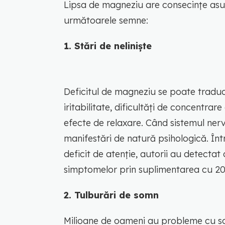
Lipsa de magneziu are consecințe asup
următoarele semne:
1. Stări de neliniște
Deficitul de magneziu se poate traduc
iritabilitate, dificultăți de concentrar
efecte de relaxare. Când sistemul ner
manifestări de natură psihologică. Într
deficit de atenție, autorii au detecta
simptomelor prin suplimentarea cu 200
2. Tulburări de somn
Milioane de oameni au probleme cu som