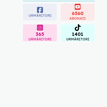
blocate temporar în
farmacii. ANMDMR
explică de ce a luat
6560
URMĂRITORI
măsura
ABONAȚI
06.08.2026, 16:37
365
1401
URMĂRITORI
URMĂRITORI