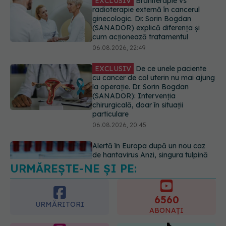
EXCLUSIV
De ce unele paciente
cu cancer de col uterin nu mai ajung
la operație. Dr. Sorin Bogdan
(SANADOR): Intervenția
chirurgicală, doar în situații
particulare
06.08.2026, 20:45
Alertă în Europa după un nou caz
de hantavirus Anzi, singura tulpină
care se transmite de la om la om
06.08.2026, 20:06
URMĂREȘTE-NE ȘI PE:
Ce se întâmplă cu colesterolul când
consumăm lactate integrale?
07.08.2026, 09:12
6560
URMĂRITORI
ABONAȚI
365
1401