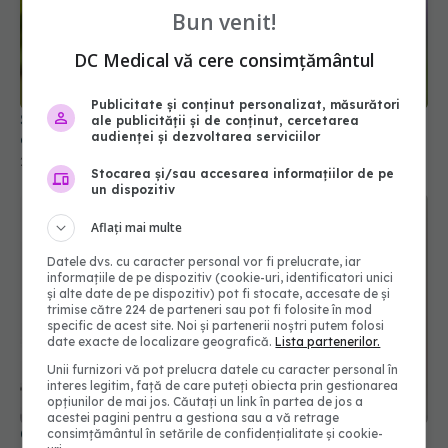
Bun venit!
DC Medical vă cere consimțământul
Știai care e arma neașteptată împotriva
căpușelor?
Publicitate și conținut personalizat, măsurători
ale publicității și de conținut, cercetarea
22 iun 2026, 09:50
audienței și dezvoltarea serviciilor
Stocarea și/sau accesarea informațiilor de pe
un dispozitiv
Aflați mai multe
Datele dvs. cu caracter personal vor fi prelucrate, iar
informațiile de pe dispozitiv (cookie-uri, identificatori unici
și alte date de pe dispozitiv) pot fi stocate, accesate de și
trimise către 224 de parteneri sau pot fi folosite în mod
specific de acest site. Noi și partenerii noștri putem folosi
date exacte de localizare geografică.
Lista partenerilor.
Unii furnizori vă pot prelucra datele cu caracter personal în
interes legitim, față de care puteți obiecta prin gestionarea
Cum trebuie depozitate corect condimentele.
opțiunilor de mai jos. Căutați un link în partea de jos a
Greșeala pe care o faci când gătești
acestei pagini pentru a gestiona sau a vă retrage
consimțământul în setările de confidențialitate și cookie-
12 mar 2026, 13:52