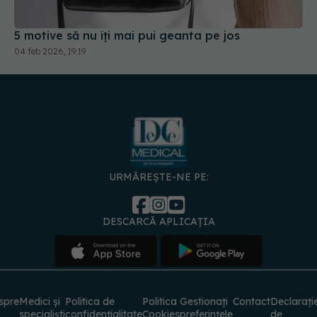
5 motive să nu îți mai pui geanta pe jos
04 feb 2026, 19:19
URMĂREȘTE-NE PE:
DESCARCĂ APLICAȚIA
spre
Medici și
Politica de
Politica
Gestionați
Contact
Declarați
specialiști
confidențialitate
Cookies
preferințele
de
accesibili