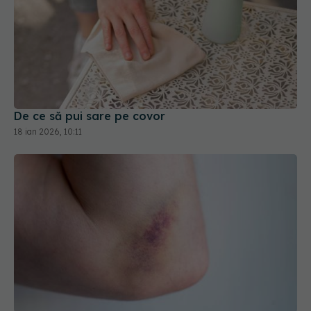
De ce să pui sare pe covor
18 ian 2026, 10:11
În cât timp se vindecă o vânătaie și cum o tratezi
corect