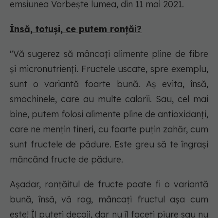
emsiunea
Vorbește lumea
, din 11 mai 2021.
Însă, totuși, ce putem ronțăi?
"Vă sugerez să mâncați alimente pline de fibre
și micronutrienți. Fructele uscate, spre exemplu,
sunt o variantă foarte bună. Aș evita, însă,
smochinele, care au multe calorii. Sau, cel mai
bine, putem folosi alimente pline de antioxidanți,
care ne mențin tineri, cu foarte puțin zahăr, cum
sunt fructele de pădure. Este greu să te îngrași
mâncând fructe de pădure.
Așadar, ronțăitul de fructe poate fi o variantă
bună, însă, vă rog, mâncați fructul așa cum
este! Îl puteți decoji, dar nu îl faceți piure sau nu