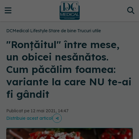
DCMedical
›
Lifestyle
›
Stare de bine
›
Trucuri utile
"Ronțăitul" între mese,
un obicei nesănătos.
Cum păcălim foamea:
variante la care NU te-ai
fi gândit
Publicat pe 12 mai 2021, 14:47
Distribuie acest articol