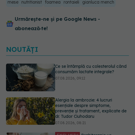
mese
nutritionist
foamea
rontaieli
gianluca mench
Urmărește-ne și pe Google News -
abonează‑te!
NOUTĂȚI
Alergia la ambrozie: 4 lucruri
esențiale despre simptome,
prevenție și tratament, explicate de
dr. Tudor Ciuhodaru
07.08.2026, 08:21
EXCLUSIV
Brahiterapie vs
radioterapie externă în cancerul
ginecologic. Dr. Sorin Bogdan
(SANADOR) explică diferența și
cum acționează tratamentul
06.08.2026, 22:49