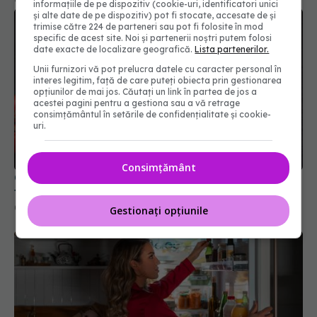
informațiile de pe dispozitiv (cookie-uri, identificatori unici
și alte date de pe dispozitiv) pot fi stocate, accesate de și
trimise către 224 de parteneri sau pot fi folosite în mod
specific de acest site. Noi și partenerii noștri putem folosi
date exacte de localizare geografică.
Lista partenerilor.
Unii furnizori vă pot prelucra datele cu caracter personal în
interes legitim, față de care puteți obiecta prin gestionarea
opțiunilor de mai jos. Căutați un link în partea de jos a
acestei pagini pentru a gestiona sau a vă retrage
consimțământul în setările de confidențialitate și cookie-
uri.
Consimțământ
Ce să faci ca să nu mai crape crenvurștii când îi
fierbi? Cum îi fierbi corect
05 oct 2025, 17:17
Gestionați opțiunile