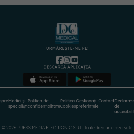
URMĂREȘTE-NE PE:
DESCARCĂ APLICAȚIA
spre
Medici și
Politica de
Politica
Gestionați
Contact
Declarați
specialiști
confidențialitate
Cookies
preferințele
de
accesibili
© 2026 PRESS MEDIA ELECTRONIC S.R.L. Toate drepturile rezervate