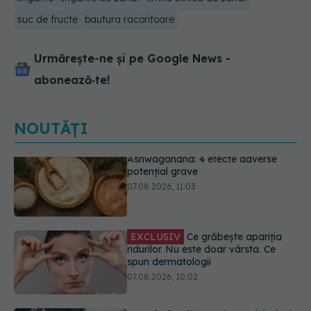
suc de fructe
bautura racoritoare
Urmărește-ne și pe Google News -
abonează‑te!
NOUTĂȚI
EXCLUSIV
Ce grăbește apariția
ridurilor. Nu este doar vârsta. Ce
spun dermatologii
07.08.2026, 10:02
Ce se întâmplă cu colesterolul când
consumăm lactate integrale?
07.08.2026, 09:12