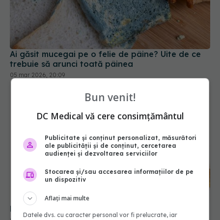
Ai găsit mucegai pe o felie de pâine? Uite de ce
trebuie să arunci toată pâinea
05 mar 2026, 20:09
Bun venit!
DC Medical vă cere consimțământul
Publicitate și conținut personalizat, măsurători
ale publicității și de conținut, cercetarea
audienței și dezvoltarea serviciilor
Stocarea și/sau accesarea informațiilor de pe
un dispozitiv
Aflați mai multe
De ce să pui o lingură de lemn peste oală
Datele dvs. cu caracter personal vor fi prelucrate, iar
08 ian 2026, 21:00