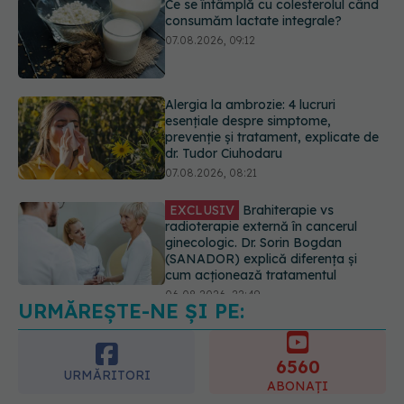
Alergia la ambrozie: 4 lucruri
esențiale despre simptome,
prevenție și tratament, explicate de
dr. Tudor Ciuhodaru
07.08.2026, 08:21
EXCLUSIV
Brahiterapie vs
radioterapie externă în cancerul
ginecologic. Dr. Sorin Bogdan
(SANADOR) explică diferența și
cum acționează tratamentul
06.08.2026, 22:49
Ashwagandha: 4 efecte adverse
potențial grave
07.08.2026, 11:03
URMĂREȘTE-NE ȘI PE:
6560
URMĂRITORI
ABONAȚI