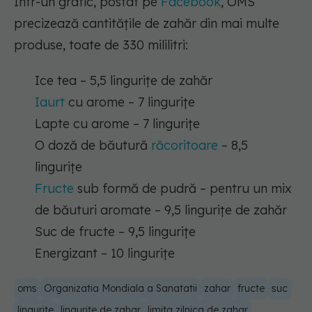
Într-un grafic, postat pe
Facebook
, OMS
precizează cantitățile de zahăr din mai multe
produse, toate de 330 mililitri:
Ice tea – 5,5 lingurițe de zahăr
Iaurt
cu arome – 7 lingurițe
Lapte cu arome – 7 lingurițe
O doză de băutură
răcoritoare
– 8,5
lingurițe
Fructe
sub formă de pudră – pentru un mix
de băuturi aromate – 9,5 lingurițe de zahăr
Suc de fructe – 9,5 lingurițe
Energizant – 10 lingurițe
oms
Organizatia Mondiala a Sanatatii
zahar
fructe
suc
lingurite
lingurite de zahar
limita zilnica de zahar