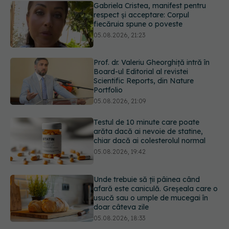
Prof. dr. Valeriu Gheorghiță intră în
Board-ul Editorial al revistei
Scientific Reports, din Nature
Portfolio
05.08.2026, 21:09
Testul de 10 minute care poate
arăta dacă ai nevoie de statine,
chiar dacă ai colesterolul normal
05.08.2026, 19:42
Unde trebuie să ții pâinea când
afară este caniculă. Greșeala care o
usucă sau o umple de mucegai în
doar câteva zile
05.08.2026, 18:33
Primele 5 semne ale bolii Parkinson
pe care 80% dintre oameni le
ignoră. Nu e vorba doar despre
tremor
05.08.2026, 17:31