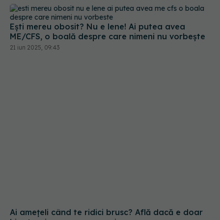
Ești mereu obosit? Nu e lene! Ai putea avea
ME/CFS, o boală despre care nimeni nu vorbește
21 iun 2025, 09:43
Ai amețeli când te ridici brusc? Află dacă e doar
hipotensiune sau ceva mai grav
20 apr 2025, 23:00
URMĂREȘTE-NE PE: