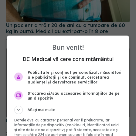
Un pacient a trăit 20 de ani cu o tumoare de 60
kg în burtă. Medicii au extirpat-o în 8 ore
16 ian 2026, 11:46
Bun venit!
DC Medical vă cere consimțământul
Publicitate și conținut personalizat, măsurători
ale publicității și de conținut, cercetarea
audienței și dezvoltarea serviciilor
Stocarea și/sau accesarea informațiilor de pe
un dispozitiv
Aflați mai multe
Este normal să îți tremure mâinile? De ce îți
Datele dvs. cu caracter personal vor fi prelucrate, iar
informațiile de pe dispozitiv (cookie-uri, identificatori unici
tremură și când NU e vorba de Parkinson
și alte date de pe dispozitiv) pot fi stocate, accesate de și
14 apr 2026, 11:01
trimise către 224 de parteneri sau pot fi folosite în mod