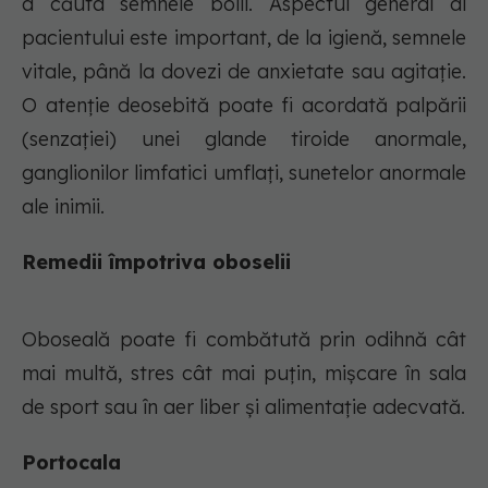
a căuta semnele bolii. Aspectul general al
pacientului este important, de la igienă, semnele
vitale, până la dovezi de anxietate sau agitație.
O atenție deosebită poate fi acordată palpării
(senzației) unei glande tiroide anormale,
ganglionilor limfatici umflați, sunetelor anormale
ale inimii.
Remedii împotriva oboselii
Oboseală poate fi combătută prin odihnă cât
mai multă, stres cât mai puțin, mișcare în sala
de sport sau în aer liber și alimentație adecvată.
Portocala