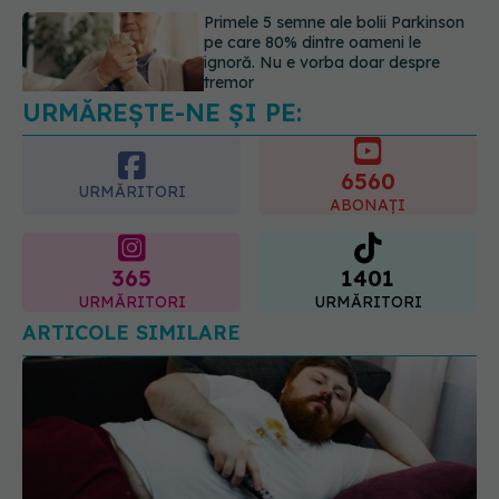
Gabriela Cristea, manifest pentru
respect și acceptare: Corpul
fiecăruia spune o poveste
05.08.2026, 21:23
URMĂREȘTE-NE ȘI PE:
6560
URMĂRITORI
ABONAȚI
365
1401
URMĂRITORI
URMĂRITORI
ARTICOLE SIMILARE