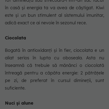
tot dimineața sau strecoară-l într-un suc făcut
în casă și energia ta va avea de câștigat. Kiwi
este și un bun stimulent al sistemului imunitar,
adică exact ce ai nevoie în sezonul rece.
Ciocolata
Bogată în antioxidanți și în fier, ciocolata e un
aliat serios în lupta cu oboseala. Asta nu
înseamnă că trebuie să mănânci o ciocolată
întreagă pentru a căpăta energie: 2 pătrățele
pe zi, de preferat în cursul dimineții, sunt
suficiente.
Nuci și alune