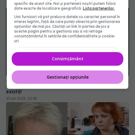
specific de acest site. Noi și partenerii noștri putem folosi
date exacte de localizare geografică.
Lista partenerilor.
Unii furnizori vă pot prelucra datele cu caracter personal în
interes legitim, față de care puteți obiecta prin gestionarea
opțiunilor de mai jos. Căutați un link în partea de jos a
acestei pagini pentru a gestiona sau a vă retrage
consimțământul în setările de confidențialitate și cookie-
uri.
Consimțământ
Gestionați opțiunile
Ai dureri care nu trec? Ce este durerea
neuropatică și ce o oprește. Durerea fantomă
există!
23 iun 2025, 20:38