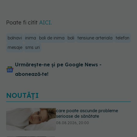
Poate fi citit
AICI.
bolnavi
inima
boli de inima
boli
tensiune arteriala
telefon
mesaje
sms uri
Urmărește-ne și pe Google News -
abonează‑te!
NOUTĂȚI
Ce poți mânca și ce trebuie să eviți
dacă ai gastrită: exemplu de meniu
care reduce inflamația stomacului
08.08.2026, 19:00