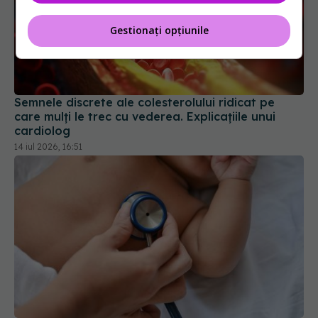
Gestionați opțiunile
Semnele discrete ale colesterolului ridicat pe
care mulți le trec cu vederea. Explicațiile unui
cardiolog
14 iul 2026, 16:51