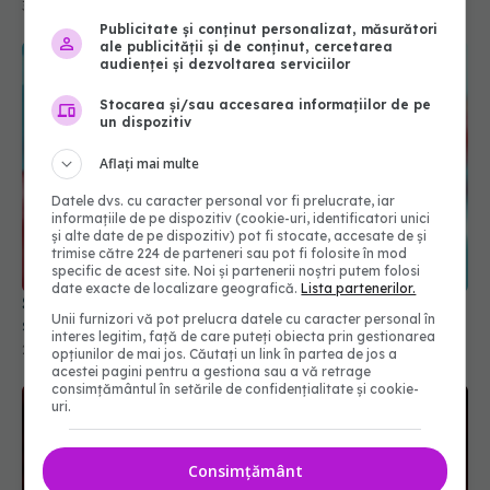
31 mai 2026, 20:14
Publicitate și conținut personalizat, măsurători
ale publicității și de conținut, cercetarea
audienței și dezvoltarea serviciilor
Stocarea și/sau accesarea informațiilor de pe
un dispozitiv
Aflați mai multe
Datele dvs. cu caracter personal vor fi prelucrate, iar
informațiile de pe dispozitiv (cookie-uri, identificatori unici
și alte date de pe dispozitiv) pot fi stocate, accesate de și
trimise către 224 de parteneri sau pot fi folosite în mod
specific de acest site. Noi și partenerii noștri putem folosi
date exacte de localizare geografică.
Lista partenerilor.
Schimbări majore în testarea colesterolului. Care
Unii furnizori vă pot prelucra datele cu caracter personal în
sunt noile valori normale
interes legitim, față de care puteți obiecta prin gestionarea
28 mar 2026, 16:00
opțiunilor de mai jos. Căutați un link în partea de jos a
acestei pagini pentru a gestiona sau a vă retrage
consimțământul în setările de confidențialitate și cookie-
uri.
Consimțământ