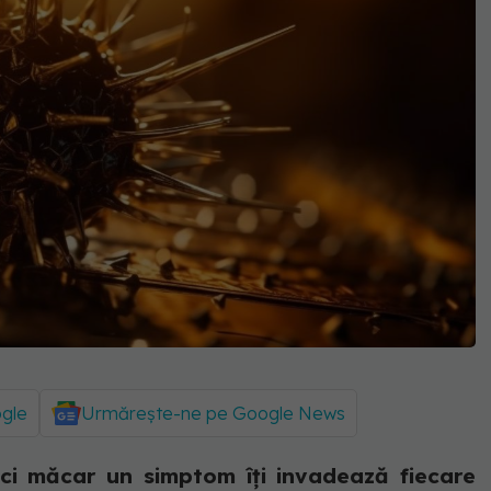
ogle
Urmărește-ne pe Google News
ici măcar un simptom îți invadează fiecare