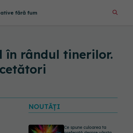
native fără fum
în rândul tinerilor.
cetători
NOUTĂȚI
Ce spune culoarea ta
preferată despre vârsta