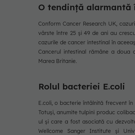
O tendință alarmantă î
Conform Cancer Research UK, cazuril
vârste între 25 și 49 de ani au cresc
cazurile de cancer intestinal în aceea
Cancerul intestinal rămâne a doua 
Marea Britanie.
Rolul bacteriei E.coli
E.coli, o bacterie întâlnită frecvent î
Totuși, anumite tulpini produc colib
ul și care a fost asociată cu dezvolt
Wellcome Sanger Institute și Unive