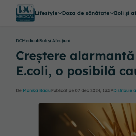
Lifestyle
Doza de sănătate
Boli și a
DCMedical
›
Boli și Afecțiuni
Creștere alarmantă a
E.coli, o posibilă c
De
Monika Baciu
Publicat pe 07 dec 2024, 13:59
Distribuie a