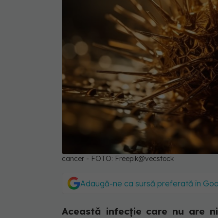
cancer - FOTO: Freepik@vecstock
Adaugă-ne ca sursă preferată în Go
Această infecție care nu are n