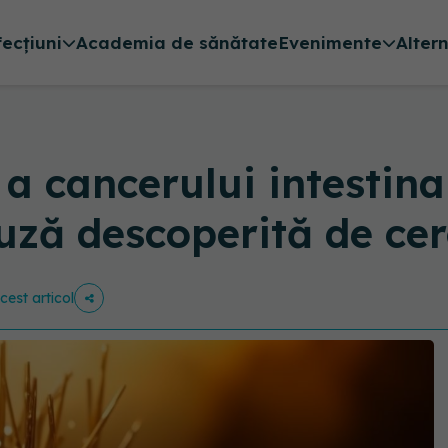
fecțiuni
Academia de sănătate
Evenimente
Alter
 cancerului intestinal 
auză descoperită de cer
cest articol