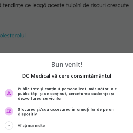
 tendințe ce leagă aceste tulpini de riscuri crescute
olesterolul
 mai expuse riscului
Bun venit!
DC Medical vă cere consimțământul
 care produc colibactină sunt mai frecvente în țările
lor sunt considerabil mai mari. În schimb, aceste
Publicitate și conținut personalizat, măsurători ale
publicității și de conținut, cercetarea audienței și
 Bangladesh și Pakistan, care raportează incidențe
dezvoltarea serviciilor
icii urinare și al prostatei.
Stocarea și/sau accesarea informațiilor de pe un
dispozitiv
Aflați mai multe
ă și perspective globale