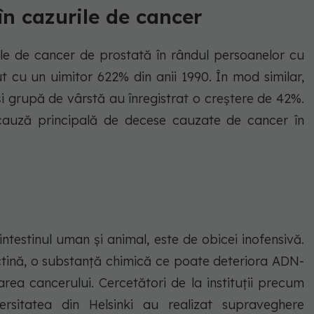
n cazurile de cancer
e de cancer de prostată în rândul persoanelor cu
ut cu un uimitor 622% din anii 1990. În mod similar,
și grupă de vârstă au înregistrat o creștere de 42%.
cauză principală de decese cauzate de cancer în
n intestinul uman și animal, este de obicei inofensivă.
actină, o substanță chimică ce poate deteriora ADN-
area cancerului. Cercetători de la instituții precum
rsitatea din Helsinki au realizat supraveghere