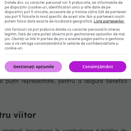
Datele dvs. cu caracter personal vor fi prelucrate, iar informațiile de
pe dispozitiv (cookie-uri, identificatori unici și alte date de pe
tre autorii principali ai studiului, a subliniat
dispozitiv) pot fi stocate, accesate de și trimise către 224 de parteneri
sau pot fi folosite în mod specific de acest site. Noi și partenerii noștri
putem folosi date exacte de localizare geografică.
Lista partenerilor.
Unii furnizori vă pot prelucra datele cu caracter personal în interes
legitim, față de care puteți obiecta prin gestionarea opțiunilor de mai
ibile conexiuni între anumite tulpini de E.coli și
jos. Căutați un link în partea de jos a acestei pagini pentru a gestiona
sau a vă retrage consimțământul în setările de confidențialitate și
 explicat prof. Jukka Corander, potrivit
Mirror.
cookie-uri.
Gestionați opțiunile
Consimțământ
 a evidențiat necesitatea continuării cercetărilor
ai puțin reprezentate, pentru a asigura beneficii
ru viitor
 strategii inovatoare în combaterea tulpinilor de