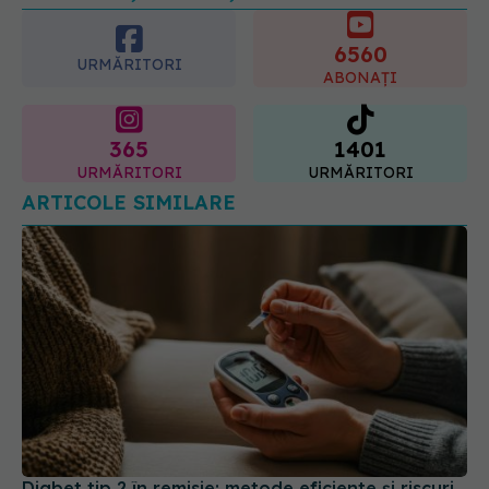
6560
08.08.2026, 20:00
URMĂRITORI
ABONAȚI
365
1401
URMĂRITORI
URMĂRITORI
ARTICOLE SIMILARE
Diabet tip 2 în remisie: metode eficiente și riscuri
de recidivă explicate de specialiști
21 apr 2026, 08:24