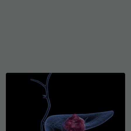
Diabet de tip 5: recunoscut oficial! Pancreasul tău