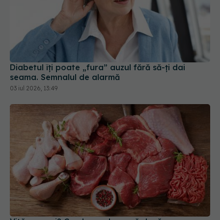
Diabetul îți poate „fura” auzul fără să-ți dai
seama. Semnalul de alarmă
03 iul 2026, 13:49
Vită sau pui? Ce alegem la masă dacă avem
glicemia mare
15 apr 2026, 09:49