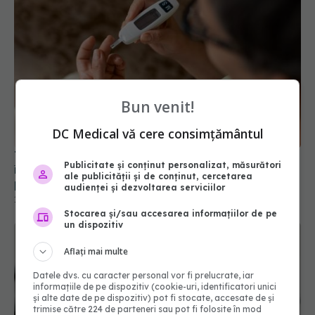
Bun venit!
Tot ce trebuie să știi despre glucoză. Ce se
DC Medical vă cere consimțământul
întâmplă când crește prea mult și ce complicații
poate da
Publicitate și conținut personalizat, măsurători
10 apr 2026, 12:29
ale publicității și de conținut, cercetarea
audienței și dezvoltarea serviciilor
Stocarea și/sau accesarea informațiilor de pe
un dispozitiv
Aflați mai multe
Datele dvs. cu caracter personal vor fi prelucrate, iar
informațiile de pe dispozitiv (cookie-uri, identificatori unici
și alte date de pe dispozitiv) pot fi stocate, accesate de și
trimise către 224 de parteneri sau pot fi folosite în mod