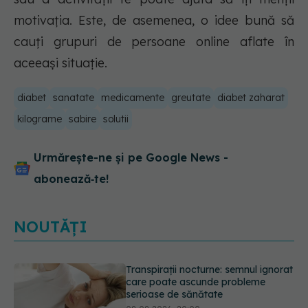
motivația. Este, de asemenea, o idee bună să
cauți grupuri de persoane online aflate în
aceeași situație.
diabet
sanatate
medicamente
greutate
diabet zaharat
kilograme
sabire
solutii
Urmărește-ne și pe Google News -
abonează‑te!
NOUTĂȚI
Ce poți mânca și ce trebuie să eviți
dacă ai gastrită: exemplu de meniu
care reduce inflamația stomacului