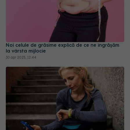
Noi celule de grăsime explică de ce ne îngrășăm
la vârsta mijlocie
30 apr 2025, 12:44
5 mituri despre glicemie și somn pe care trebuie
să le cunoști