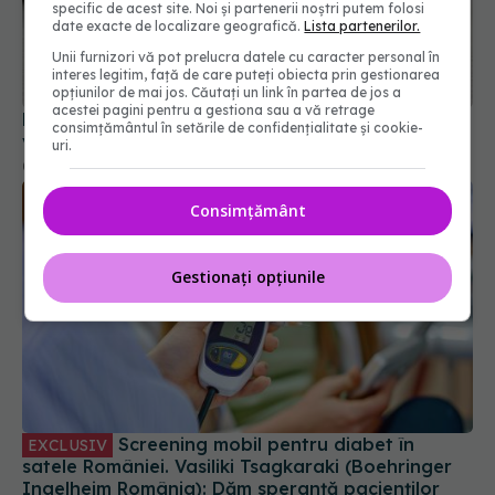
specific de acest site. Noi și partenerii noștri putem folosi
date exacte de localizare geografică.
Lista partenerilor.
Unii furnizori vă pot prelucra datele cu caracter personal în
Riscul de infarct în diabetul de tip 2. Ce trebuie
interes legitim, față de care puteți obiecta prin gestionarea
verificat în afară de vechimea bolii
opțiunilor de mai jos. Căutați un link în partea de jos a
acestei pagini pentru a gestiona sau a vă retrage
06 iun 2026, 14:37
consimțământul în setările de confidențialitate și cookie-
uri.
Consimțământ
Gestionați opțiunile
Screening mobil pentru diabet în
EXCLUSIV
satele României. Vasiliki Tsagkaraki (Boehringer
Ingelheim România): Dăm speranță pacienților
24 noi 2025, 13:16