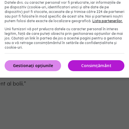
Datele dvs. cu caracter personal vor fi prelucrate, iar informațiile de
b).
pe dispozitiv (cookie-uri, identificatori unici și alte date de pe
dispozitiv) pot fi stocate, accesate de și trimise către 224 de parteneri
sau pot fi folosite în mod specific de acest site. Noi și partenerii noștri
ia în diabet au sugerat că factorii genetici joacă un
putem folosi date exacte de localizare geografică.
Lista partenerilor.
 la tratament. Acest lucru i-a determinat pe
Unii furnizori vă pot prelucra datele cu caracter personal în interes
legitim, față de care puteți obiecta prin gestionarea opțiunilor de mai
zeze mai multe variante ale a ceea ce sunt
jos. Căutați un link în partea de jos a acestei pagini pentru a gestiona
sau a vă retrage consimțământul în setările de confidențialitate și
ce codifică niște proteine de pe suprafața
cookie-uri.
mite tipuri de HLA sunt asociate cu un risc crescut
-DR3-DQ2 expune proteina GAD65 la celulele
Gestionați opțiunile
Consimțământ
această variantă formează adesea anticorpi
t al bolii.
”