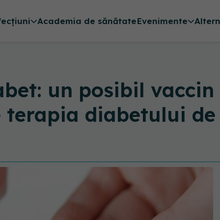
fecțiuni
Academia de sănătate
Evenimente
Alter
bet: un posibil vacci
e terapia diabetului de 