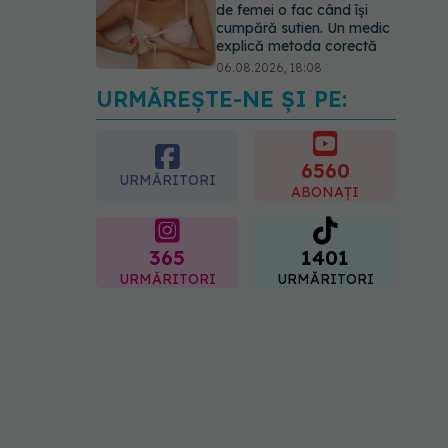
de femei o fac când își
cumpără sutien. Un medic
explică metoda corectă
06.08.2026, 18:08
URMĂREȘTE-NE ȘI PE:
EXCLUSIV
De ce unele
paciente cu cancer de col
uterin nu mai ajung la
operație. Dr. Sorin Bogdan
6560
URMĂRITORI
(SANADOR): Intervenția
ABONAȚI
chirurgicală, doar în situații
particulare
06.08.2026, 20:45
365
1401
URMĂRITORI
URMĂRITORI