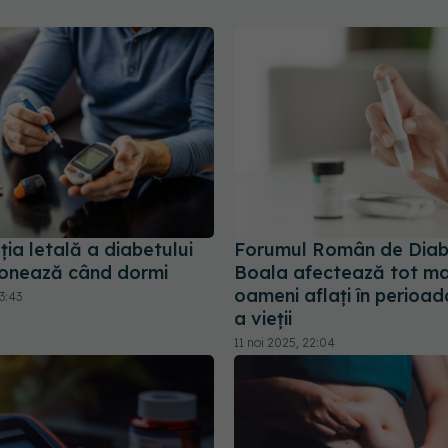
ia letală a diabetului
Forumul Român de Diab
ionează când dormi
Boala afectează tot mai
oameni aflaţi în perioad
3:43
a vieţii
11 noi 2025, 22:04