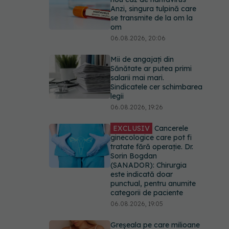
Anzi, singura tulpină care
se transmite de la om la
om
06.08.2026, 20:06
Mii de angajați din
Sănătate ar putea primi
salarii mai mari.
Sindicatele cer schimbarea
legii
06.08.2026, 19:26
EXCLUSIV
Cancerele
ginecologice care pot fi
tratate fără operație. Dr.
Sorin Bogdan
(SANADOR): Chirurgia
este indicată doar
punctual, pentru anumite
categorii de paciente
06.08.2026, 19:05
Greșeala pe care milioane