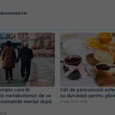
abonează‑te!
simplu care îți
Cât de periculoasă este
ză metabolismul: de ce
cu dulceață pentru glic
recomandă mersul după
27 mar 2026, 19:45
08:33