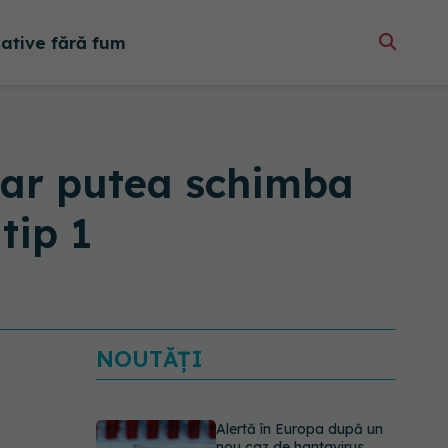
native fără fum
n ar putea schimba
tip 1
NOUTĂȚI
Alertă în Europa după un
nou caz de hantavirus