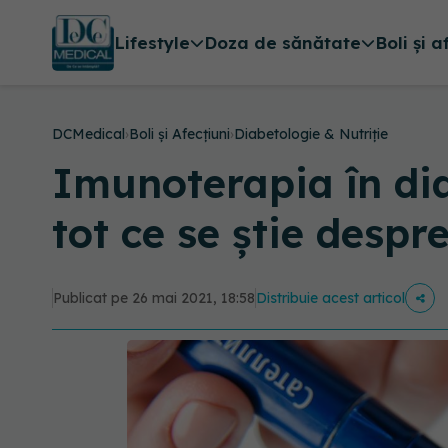
Lifestyle
Doza de sănătate
Boli și a
DCMedical
›
Boli și Afecțiuni
›
Diabetologie & Nutriție
Imunoterapia în dia
tot ce se știe despr
Publicat pe 26 mai 2021, 18:58
Distribuie acest articol