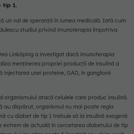
 tip 1.
ză un val de speranță în lumea medicală. Iată cum
dulescu studiul privind imunoterapia împotriva
atea Linköping a investigat dacă imunoterapia
aliza menținerea propriei producții de insulină a
 injectarea unei proteine, GAD, în ganglionii
 al organismului atacă celulele care produc insulină.
ă au dispărut, organismul nu mai poate regla
nă cu diabet de tip 1 trebuie să ia insulină exogenă
are extrem de actuală în cercetarea diabetului de tip