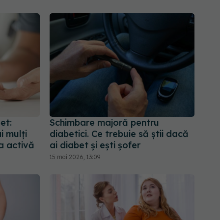
et:
Schimbare majoră pentru
 mulţi
diabetici. Ce trebuie să știi dacă
a activă
ai diabet și ești șofer
15 mai 2026, 13:09