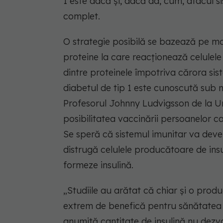
1 este dacă și, dacă da, cum, atacul si
complet.
O strategie posibilă se bazează pe mo
proteine ​​la care reacționează celulel
dintre proteinele împotriva cărora si
diabetul de tip 1 este cunoscută sub
Profesorul Johnny Ludvigsson de la Un
posibilitatea vaccinării persoanelor ca
Se speră că sistemul imunitar va deven
distrugă celulele producătoare de insu
formeze insulină.
„Studiile au arătat că chiar și o prod
extrem de benefică pentru sănătatea 
anumită cantitate de insulină nu dezvo