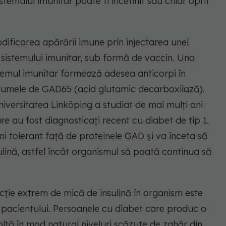
stemului imunitar poate fi încetinit sau chiar oprit
dificarea apărării imune prin injectarea unei
e sistemului imunitar, sub formă de vaccin. Una
stemul imunitar formează adesea anticorpi în
 numele de GAD65 (acid glutamic decarboxilază).
iversitatea Linköping a studiat de mai mulți ani
re au fost diagnosticați recent cu diabet de tip 1.
i tolerant față de proteinele GAD și va înceta să
lină, astfel încât organismul să poată continua să
ucție extrem de mică de insulină în organism este
pacientului. Persoanele cu diabet care produc o
ltă în mod natural niveluri scăzute de zahăr din