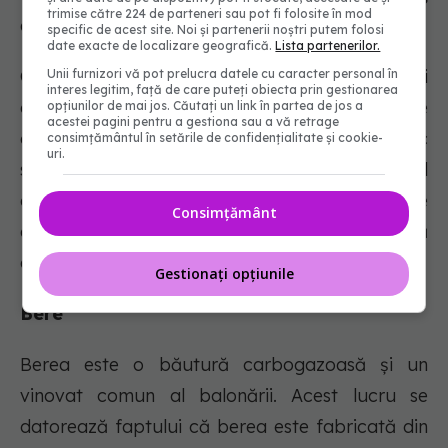
trimise către 224 de parteneri sau pot fi folosite în mod
eructații și gaze.
specific de acest site. Noi și partenerii noștri putem folosi
date exacte de localizare geografică.
Lista partenerilor.
Ce să mănânci în schimb: Încearcă să folosești
Unii furnizori vă pot prelucra datele cu caracter personal în
interes legitim, față de care puteți obiecta prin gestionarea
alte ierburi și condimente în preparatele tale
opțiunilor de mai jos. Căutați un link în partea de jos a
acestei pagini pentru a gestiona sau a vă retrage
culinare, cum ar fi cimbru, pătrunjel, arpagic
consimțământul în setările de confidențialitate și cookie-
uri.
sau busuioc. Dacă sunteți sensibil la conținutul
de fructoane din usturoi, puteți folosi, de
Consimțământ
asemenea, uleiuri cu infuzie de usturoi, pudră
de usturoi scape sau pudră de usturoi chive.
Gestionați opțiunile
Bere
Berea este o băutură carbogazoasă și un
vinovat comun al balonării. Acest lucru se
datorează faptului că berea este fabricată din