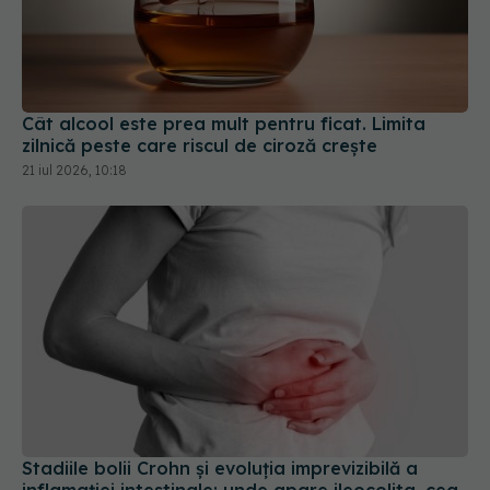
Cât alcool este prea mult pentru ficat. Limita
zilnică peste care riscul de ciroză crește
21 iul 2026, 10:18
Stadiile bolii Crohn și evoluția imprevizibilă a
inflamației intestinale: unde apare ileocolita, cea