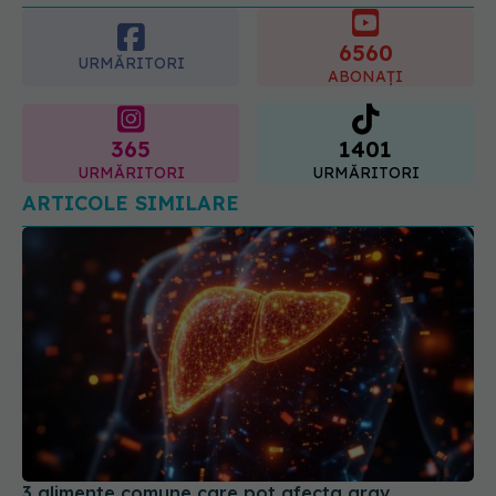
6560
URMĂRITORI
ABONAȚI
365
1401
URMĂRITORI
URMĂRITORI
ARTICOLE SIMILARE
3 alimente comune care pot afecta grav