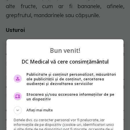
alte fructe, cum ar fi bananele, afinele,
grepfrutul, mandarinele sau căpșunile.
Usturoi
Usturoiul este incredibil de popular, atât pentru
Bun venit!
aromatizarea mâncărurilor, cât și ca remediu
DC Medical vă cere consimțământul
pentru sănătate.
Publicitate și conținut personalizat, măsurători
La fel ca și ceapa, usturoiul conține fructoane,
ale publicității și de conținut, cercetarea
audienței și dezvoltarea serviciilor
care sunt FODMAP-uri care pot provoca
Stocarea și/sau accesarea informațiilor de pe
balonare.
un dispozitiv
O alergie sau intoleranță la alți compuși care se
Aflați mai multe
găsesc în usturoi este, de asemenea, destul de
Datele dvs. cu caracter personal vor fi prelucrate, iar
informațiile de pe dispozitiv (cookie-uri, identificatori unici
frecventă, cu simptome precum balonare,
și alte date de pe dispozitiv) pot fi stocate, accesate de și