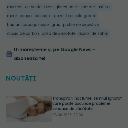
medical
alimente
bere
gluten
iaurt
lactate
usturoi
mere
ceapa
balonare
gaze
broccoli
greata
bauturi carbogazoase
grau
probleme digestive
dioxid de carbon
doza de sanatate
alcooli de zahar
Urmărește-ne și pe Google News -
abonează‑te!
NOUTĂȚI
Ce poți mânca și ce trebuie să eviți
dacă ai gastrită: exemplu de meniu
care reduce inflamația stomacului
08.08.2026, 19:00