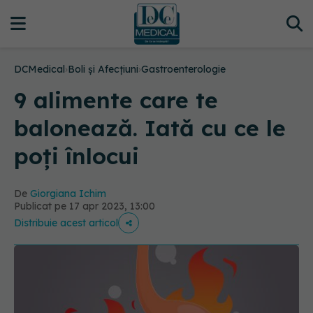
DCMedical
›
Boli și Afecțiuni
›
Gastroenterologie
9 alimente care te
balonează. Iată cu ce le
poți înlocui
De
Giorgiana Ichim
Publicat pe 17 apr 2023, 13:00
Distribuie acest articol