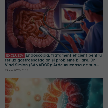
Endoscopia, tratament eficient pentru
EXCLUSIV
reflux gastroesofagian și probleme biliare. Dr.
Vlad Simion (SANADOR): Arde mucoasa de sub
esofag
29 ian 2026, 11:18