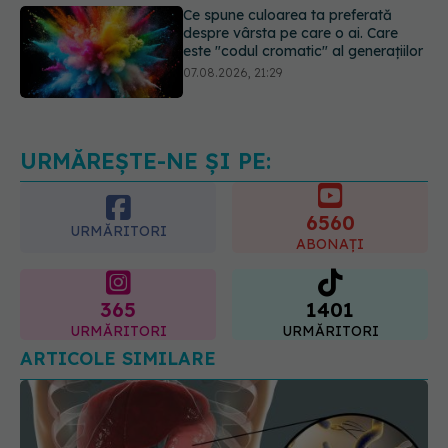
07.08.2026, 21:29
Analiza de sânge AST (SGOT): ce
înseamnă rezultatele și când sunt un
semnal de alarmă
08.08.2026, 11:00
URMĂREȘTE-NE ȘI PE:
6560
URMĂRITORI
ABONAȚI
365
1401
URMĂRITORI
URMĂRITORI
ARTICOLE SIMILARE