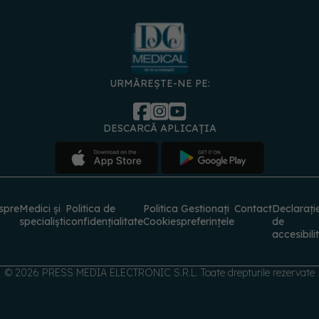
URMĂREȘTE-NE PE:
DESCARCĂ APLICAȚIA
spre
Medici și
Politica de
Politica
Gestionați
Contact
Declarați
specialiști
confidențialitate
Cookies
preferințele
de
accesibili
© 2026 PRESS MEDIA ELECTRONIC S.R.L. Toate drepturile rezervate