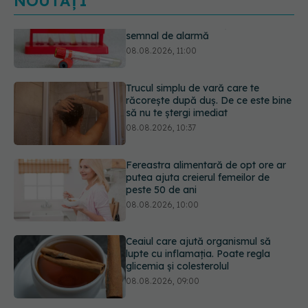
NOUTĂȚI
Trucul simplu de vară care te
răcorește după duș. De ce este bine
să nu te ștergi imediat
08.08.2026, 10:37
Fereastra alimentară de opt ore ar
putea ajuta creierul femeilor de
peste 50 de ani
08.08.2026, 10:00
Ceaiul care ajută organismul să
lupte cu inflamația. Poate regla
glicemia și colesterolul
08.08.2026, 09:00
Ce spune culoarea ta preferată
despre vârsta pe care o ai. Care
este "codul cromatic" al generațiilor