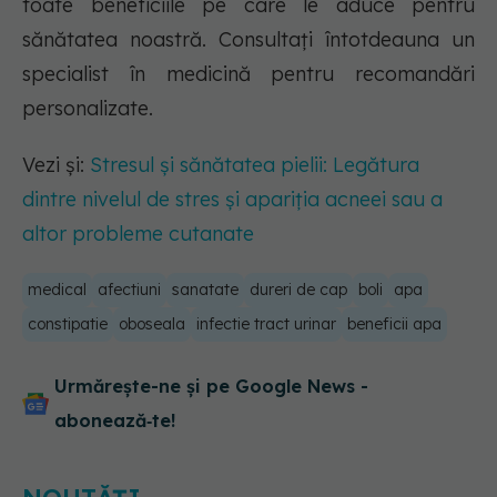
toate beneficiile pe care le aduce pentru
sănătatea noastră. Consultați întotdeauna un
specialist în medicină pentru recomandări
personalizate.
Vezi și:
Stresul și sănătatea pielii: Legătura
dintre nivelul de stres și apariția acneei sau a
altor probleme cutanate
medical
afectiuni
sanatate
dureri de cap
boli
apa
constipatie
oboseala
infectie tract urinar
beneficii apa
Urmărește-ne și pe Google News -
abonează‑te!