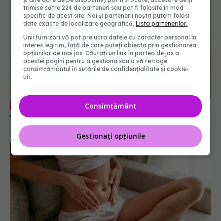
trimise către 224 de parteneri sau pot fi folosite în mod
specific de acest site. Noi și partenerii noștri putem folosi
date exacte de localizare geografică.
Lista partenerilor.
Unii furnizori vă pot prelucra datele cu caracter personal în
interes legitim, față de care puteți obiecta prin gestionarea
opțiunilor de mai jos. Căutați un link în partea de jos a
acestei pagini pentru a gestiona sau a vă retrage
consimțământul în setările de confidențialitate și cookie-
uri.
Ce se întâmplă în organism când bei
EXCLUSIV
Consimțământ
cafea și iei pastile
16 iun 2026, 20:03
Gestionați opțiunile