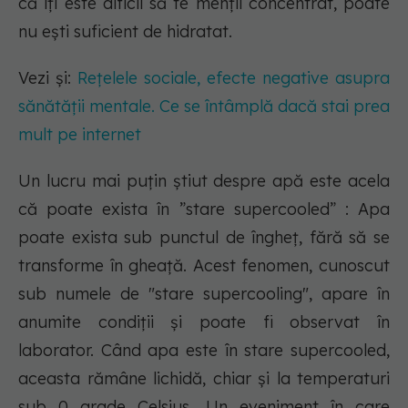
că îți este dificil să te menții concentrat, poate
nu ești suficient de hidratat.
Vezi și:
Rețelele sociale, efecte negative asupra
sănătății mentale. Ce se întâmplă dacă stai prea
mult pe internet
Un lucru mai puțin știut despre apă este acela
că poate exista în ”stare supercooled” : Apa
poate exista sub punctul de îngheț, fără să se
transforme în gheață. Acest fenomen, cunoscut
sub numele de "stare supercooling", apare în
anumite condiții și poate fi observat în
laborator. Când apa este în stare supercooled,
aceasta rămâne lichidă, chiar și la temperaturi
sub 0 grade Celsius. Un eveniment în care