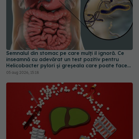
Semnalul din stomac pe care mulți îl ignoră. Ce
înseamnă cu adevărat un test pozitiv pentru
Helicobacter pylori și greșeala care poate face
tratamentul mult mai dificil
05 aug 2026, 15:18