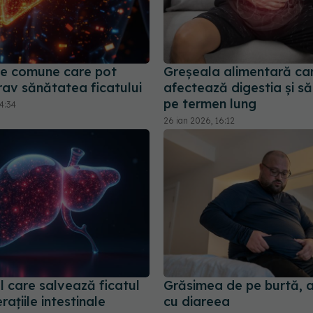
te comune care pot
Greșeala alimentară care
rav sănătatea ficatului
afectează digestia și s
pe termen lung
4:34
26 ian 2026, 16:12
 care salvează ficatul
Grăsimea de pe burtă, 
ațiile intestinale
cu diareea