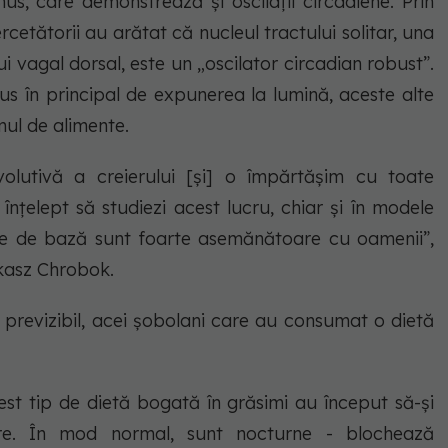
s, care demonstrează și oscilații circadiene. Prin
etătorii au arătat că nucleul tractului solitar, una
ui vagal dorsal, este un „oscilator circadian robust”.
us în principal de expunerea la lumină, aceste alte
mul de alimente.
volutivă a creierului [și] o împărtășim cu toate
înțelept să studiezi acest lucru, chiar și în modele
e de bază sunt foarte asemănătoare cu oamenii”,
ukasz Chrobok.
 previzibil, acei șobolani care au consumat o dietă
st tip de dietă bogată în grăsimi au început să-și
re. În mod normal, sunt nocturne - blochează