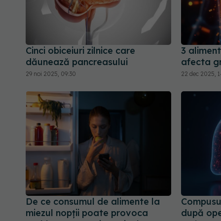
Cinci obiceiuri zilnice care
3 alimen
dăunează pancreasului
afecta g
29 noi 2025, 09:30
22 dec 2025, 1
De ce consumul de alimente la
Compusul
miezul nopții poate provoca
după oper