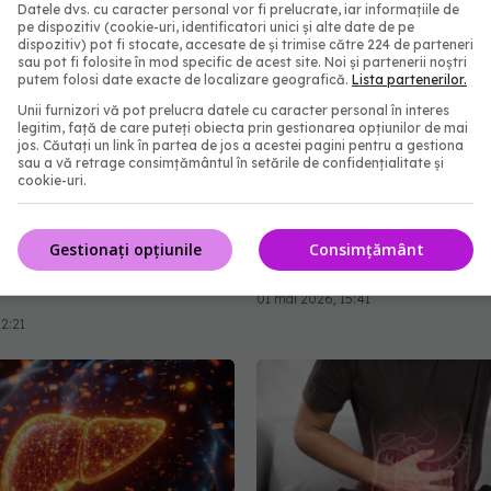
Datele dvs. cu caracter personal vor fi prelucrate, iar informațiile de
pe dispozitiv (cookie-uri, identificatori unici și alte date de pe
dispozitiv) pot fi stocate, accesate de și trimise către 224 de parteneri
sau pot fi folosite în mod specific de acest site. Noi și partenerii noștri
putem folosi date exacte de localizare geografică.
Lista partenerilor.
Unii furnizori vă pot prelucra datele cu caracter personal în interes
legitim, față de care puteți obiecta prin gestionarea opțiunilor de mai
jos. Căutați un link în partea de jos a acestei pagini pentru a gestiona
sau a vă retrage consimțământul în setările de confidențialitate și
cookie-uri.
bolii Crohn și evoluția
Drojdia care vindecă int
bilă a inflamației
Cum funcționează
le: unde apare
Saccharomyces Boulardi
Gestionați opțiunile
Consimțământ
a, cea mai frecventă
trebuie evitată
01 mai 2026, 15:41
2:21