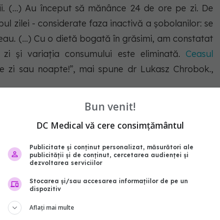
ii. (…) Au început să mănânce 24 de ore pe zi. De
l zilei - considerate faza inactivă a șobolanilor: se
au. (…) Cu o dietă bogată în grăsimi, am constatat
zi și variația consumului este eliminată.
Ceasul
te zi sau noapte!”, mai spune dr Lukasz Chrobok.,
Bun venit!
I.
DC Medical vă cere consimțământul
Publicitate și conținut personalizat, măsurători ale
publicității și de conținut, cercetarea audienței și
abonează‑te!
dezvoltarea serviciilor
Stocarea și/sau accesarea informațiilor de pe un
dispozitiv
Aflați mai multe