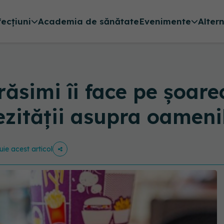
fecțiuni
Academia de sănătate
Evenimente
Alter
răsimi îi face pe șoare
ezității asupra oameni
uie acest articol