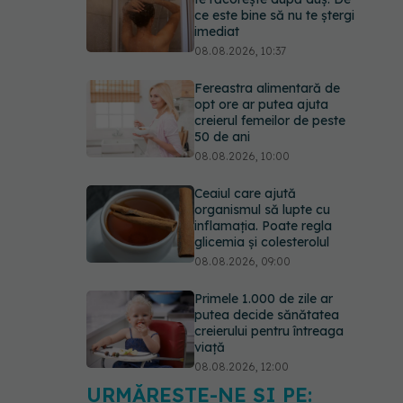
ce este bine să nu te ștergi
imediat
08.08.2026, 10:37
Fereastra alimentară de
opt ore ar putea ajuta
creierul femeilor de peste
50 de ani
08.08.2026, 10:00
Ceaiul care ajută
organismul să lupte cu
inflamația. Poate regla
glicemia și colesterolul
08.08.2026, 09:00
Primele 1.000 de zile ar
putea decide sănătatea
creierului pentru întreaga
viață
08.08.2026, 12:00
URMĂREȘTE-NE ȘI PE: