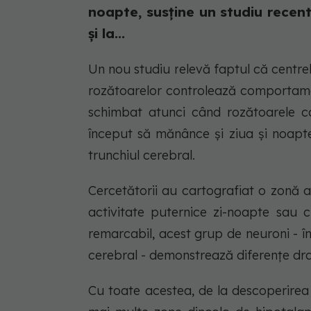
noapte, susține un studiu recent.
și la...
Un nou studiu relevă faptul că centre
rozătoarelor controlează comportamen
schimbat atunci când rozătoarele c
început să mănânce și ziua și noapte
trunchiul cerebral.
Cercetătorii au cartografiat o zonă a
activitate puternice zi-noapte sau c
remarcabil, acest grup de neuroni - înt
cerebral - demonstrează diferențe dra
Cu toate acestea, de la descoperirea c