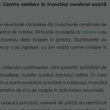
 Centre similare în trunchiul cerebral există
le neuronale complexe din trunchiurile cerebrale ale
tul de hrănire. Ritmurile zi-noapte în
hrănire
s-au
onsumau diete bogate în grăsimi. Rozătoarele au
a și s-au îngrășat. La om există centre similare în
 creierului rozătoarelor care prezintă schimbări de
ircadiene, numite nucleul tractului solitar. În mod
r-o parte evolutivă primitivă a creierului, trunchiul
matice de zi și de noapte în activitatea neuronală.
easului principal, oamenii de știință au identificat