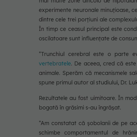
mai multe zone dincolo de hipotalamu
experimente neuronale minuțioase, cerc
dintre cele trei porțiuni ale complexul
În timp ce ceasul principal este cond
oscilatoare sunt influențate de consu
”Trunchiul cerebral este o parte e
vertebratele
. De aceea, cred că este 
animale. Sperăm că mecanismele sal
spune primul autor al studiului, Dr. L
Rezultatele au fost uimitoare. În mod
bogată în grăsimi s-au îngrășat.
”Am constatat că șobolanii de pe ace
schimbe comportamentul de hrăni