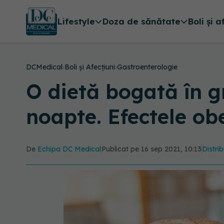
Lifestyle
Doza de sănătate
Boli și a
DCMedical
›
Boli și Afecțiuni
›
Gastroenterologie
O dietă bogată în g
noapte. Efectele ob
De
Echipa DC Medical
Publicat pe 16 sep 2021, 10:13
Distrib