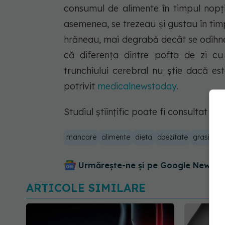
consumul de alimente în timpul nopț
asemenea, se trezeau și gustau în timpu
hrăneau, mai degrabă decât se odihne
că diferența dintre pofta de zi cu 
trunchiului cerebral nu știe dacă es
potrivit
medicalnewstoday
.
Studiul științific poate fi consultat
AIC
mancare
alimente
dieta
obezitate
grasimi
Urmărește-ne și pe Google News - 
ARTICOLE SIMILARE