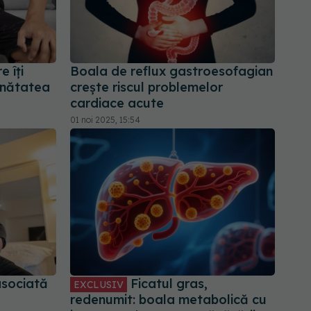
 îți
Boala de reflux gastroesofagian
ănătatea
crește riscul problemelor
cardiace acute
01 noi 2025, 15:54
asociată
Ficatul gras,
EXCLUSIV
redenumit: boala metabolică cu