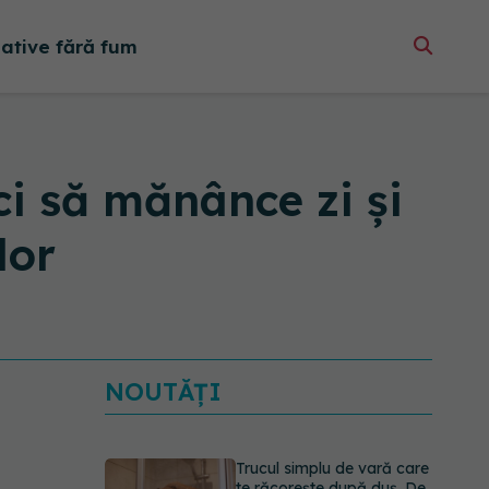
native fără fum
ci să mănânce zi și
lor
NOUTĂȚI
Trucul simplu de vară care
te răcorește după duș. De