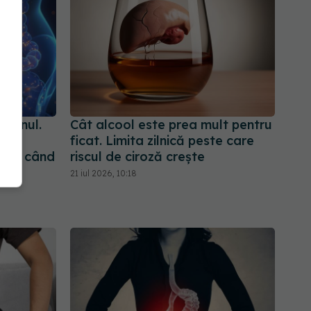
estinul.
Cât alcool este prea mult pentru
ficat. Limita zilnică peste care
i și când
riscul de ciroză crește
21 iul 2026, 10:18