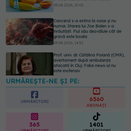
înrăutățit. Fiul său dezvăluie cât de
gravă este boala
09.08.2026, 14:52
Prof. univ. dr. Cătălina Poiană (CMR),
avertisment după ambulanța
atacată în Cluj: Fake news-ul nu
este inofensiv
09.08.2026, 14:05
URMĂREȘTE-NE ȘI PE:
Greșeala periculoasă făcută de
bolnavii de rinichi în timpul caniculei
09.08.2026, 16:00
6560
URMĂRITORI
ABONAȚI
365
1401
URMĂRITORI
URMĂRITORI
ARTICOLE SIMILARE