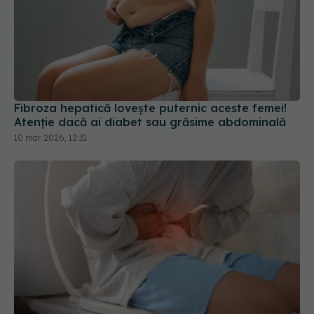
Fibroza hepatică lovește puternic aceste femei!
Atenție dacă ai diabet sau grăsime abdominală
10 mar 2026, 12:31
Tranzitul intestinal lent poate fi asociat cu un risc
mai mare de cancer, Alzheimer și Parkinson
31 iul 2026, 17:58