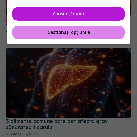
frecvente. Medicul explică obiceiurile care
afectează ficatul
Consimțământ
28 iul 2026, 17:35
Gestionați opțiunile
3 alimente comune care pot afecta grav
sănătatea ficatului
22 dec 2025, 14:34