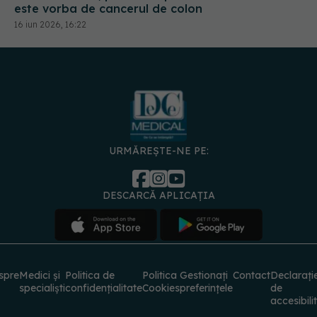
URMĂREȘTE-NE PE:
DESCARCĂ APLICAȚIA
spre
Medici și
Politica de
Politica
Gestionați
Contact
Declarați
specialiști
confidențialitate
Cookies
preferințele
de
accesibili
© 2026 PRESS MEDIA ELECTRONIC S.R.L. Toate drepturile rezervate