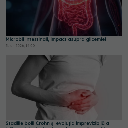
Microbii intestinali, impact asupra glicemiei
31 ian 2026, 14:00
Stadiile bolii Crohn și evoluția imprevizibilă a
inflamației intestinale: unde apare ileocolita, cea
mai frecventă formă
07 mai 2026, 12:21