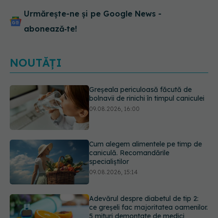
Urmărește-ne și pe Google News -
abonează‑te!
NOUTĂȚI
Cum alegem alimentele pe timp de
caniculă. Recomandările
specialiștilor
09.08.2026, 15:14
Adevărul despre diabetul de tip 2:
ce greșeli fac majoritatea oamenilor.
5 mituri demontate de medici
09.08.2026, 15:00
Cancerul s-a extins la oase și nu
numai. Starea lui Joe Biden s-a