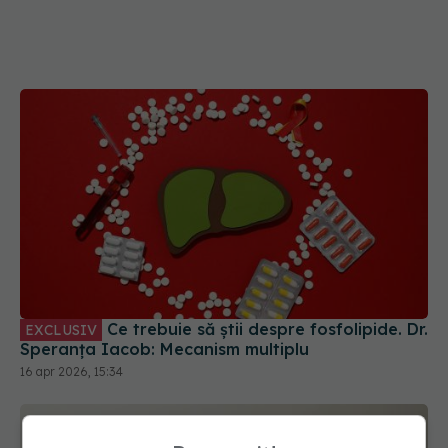
Ce trebuie să știi despre fosfolipide. Dr.
EXCLUSIV
Speranța Iacob: Mecanism multiplu
16 apr 2026, 15:34