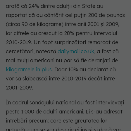
arată că 24% dintre adulții din State au
raportat că au cântărit cel puțin 200 de pounds
(circa 90 de kilograme) între anii 2001 și 2009,
iar cifrele au crescut la 28% pentru intervalul
2010-2019. Un fapt surprinzători remarcat de
cercetători, notează
dailymail.co.uk
, a fost că
mai mulți americani nu par să fie deranjați de
kilogramele în plus
. Doar 10% au declarat că
vor să slăbească între 2010-2019 decât între
2001-2009.
În cadrul sondajului național au fost intervievați
peste 1.000 de adulți americani. Li s-au adresat
întrebări precum: care este greutatea lor
actuală, cum se vor descrie ei înșiși și dacă vor