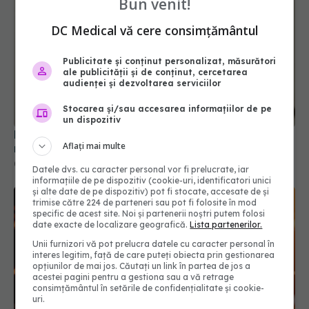
Bun venit!
DC Medical vă cere consimțământul
Publicitate și conținut personalizat, măsurători
ale publicității și de conținut, cercetarea
Nu vei crede ce se întâmplă cu ficatul tău dacă
audienței și dezvoltarea serviciilor
renunți la zahăr doar 9 zile
Stocarea și/sau accesarea informațiilor de pe
08 noi 2025, 20:00
un dispozitiv
Aflați mai multe
Datele dvs. cu caracter personal vor fi prelucrate, iar
informațiile de pe dispozitiv (cookie-uri, identificatori unici
și alte date de pe dispozitiv) pot fi stocate, accesate de și
trimise către 224 de parteneri sau pot fi folosite în mod
specific de acest site. Noi și partenerii noștri putem folosi
date exacte de localizare geografică.
Lista partenerilor.
Unii furnizori vă pot prelucra datele cu caracter personal în
interes legitim, față de care puteți obiecta prin gestionarea
opțiunilor de mai jos. Căutați un link în partea de jos a
acestei pagini pentru a gestiona sau a vă retrage
consimțământul în setările de confidențialitate și cookie-
Ficatul gras apare din două greșeli
EXCLUSIV
uri.