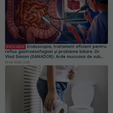
Endoscopia, tratament eficient pentru
EXCLUSIV
reflux gastroesofagian și probleme biliare. Dr.
Vlad Simion (SANADOR): Arde mucoasa de sub
esofag
29 ian 2026, 11:18
Parazitul care se ascunde în fructe și legume:
provoacă săptămâni întregi de diaree