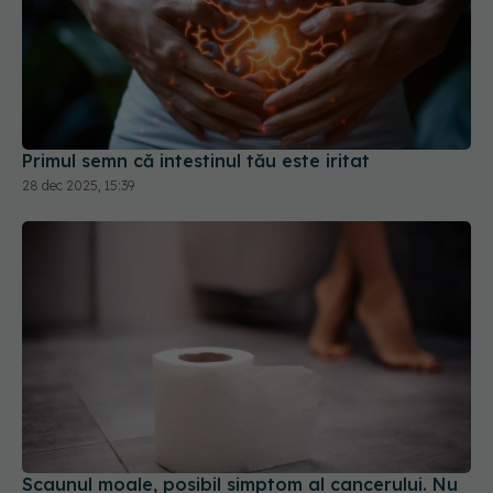
Primul semn că intestinul tău este iritat
28 dec 2025, 15:39
Scaunul moale, posibil simptom al cancerului. Nu
este vorba de cancerul de colon
16 iun 2026, 16:22