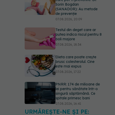
Sorin Bogdan
(SANADOR): Au metode
de prevenție
07.08.2026, 20:09
Testul din deget care ar
putea indica riscul pentru 8
boli majore
07.08.2026, 18:34
Dieta care poate crește
brusc colesterolul. Cine
este mai expus
07.08.2026, 17:22
PNRR: 174 de milioane de
lei pentru sănătate într-o
singură săptămână. Ce
spitale primesc bani
07.08.2026, 16:41
URMĂREȘTE-NE ȘI PE:
Ce spune culoarea ta