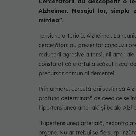
Cercetătorii au descoperit o le
Alzheimer. Mesajul lor, simplu 
mintea”.
Tensiune arterială, Alzheimer. La reuni
cercetătorii au prezentat concluzii pr
reducerii agresive a tensiunii arteriale
constatat că efortul a scăzut riscul d
precursor comun al demenței.
Prin urmare, cercetătorii susțin că Al
profund determinată de ceea ce se înt
hipertensiunea arterială și boala Alzhe
"Hipertensiunea arterială, necontrola
organe. Nu ar trebui să fie surprinzăto