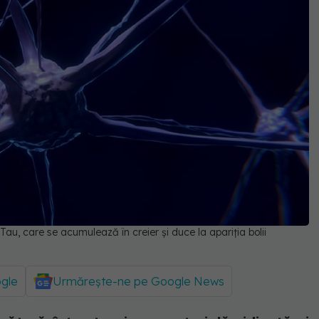
Tau, care se acumulează în creier și duce la apariția bolii
ogle
Urmărește-ne pe Google News