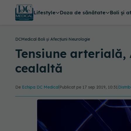
Lifestyle
Doza de sănătate
Boli și a
DCMedical
›
Boli și Afecțiuni
›
Neurologie
Tensiune arterială,
cealaltă
De
Echipa DC Medical
Publicat pe 17 sep 2019, 10:31
Distrib