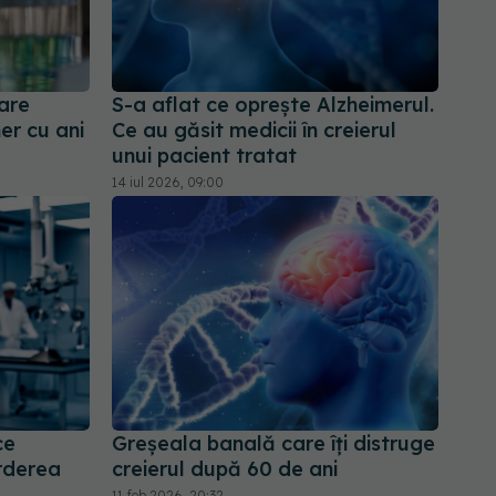
are
S-a aflat ce oprește Alzheimerul.
er cu ani
Ce au găsit medicii în creierul
unui pacient tratat
14 iul 2026, 09:00
ce
Greșeala banală care îți distruge
erderea
creierul după 60 de ani
11 feb 2026, 20:32