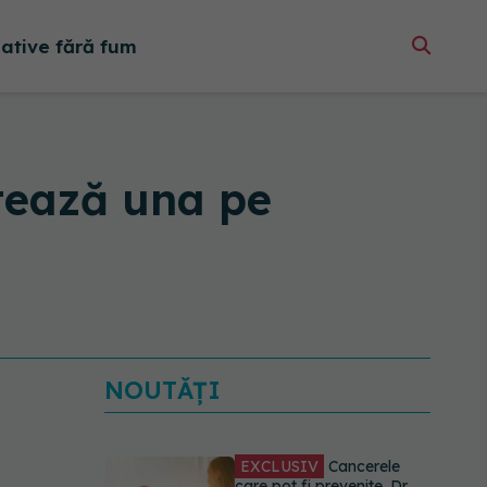
native fără fum
ctează una pe
NOUTĂȚI
EXCLUSIV
Cancerele
care pot fi prevenite. Dr.