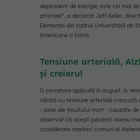
dependent de energie, este cel mai dete
arteriale"
, a declarat Jeff Keller, dire
Demenței din cadrul Universității de St
Americane a Inimii.
Tensiune arterială, Alz
și creierul
O cercetare apărută în august, în rev
vârstă cu tensiune arterială crescută 
- zone ale țesutului mort - cauzate d
observat că acești pacienți aveau mai
considerate markeri comuni ai Alzheim