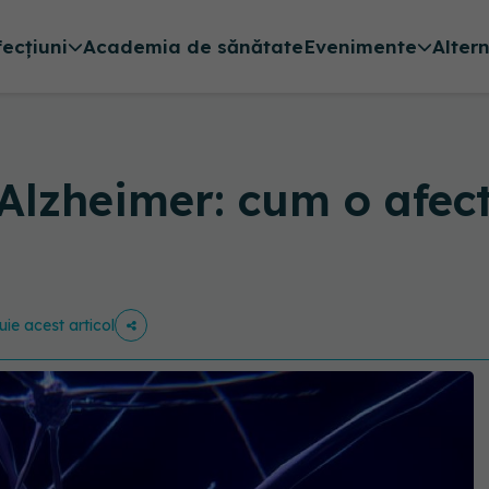
fecțiuni
Academia de sănătate
Evenimente
Alter
 Alzheimer: cum o afe
uie acest articol