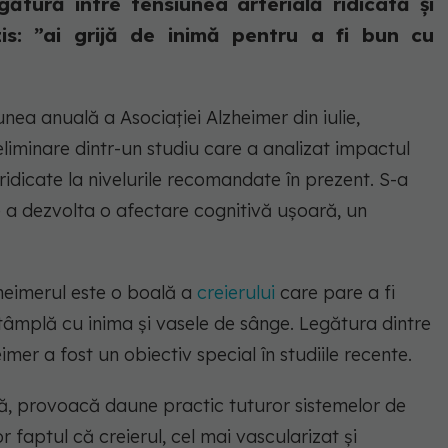
gătură între tensiunea arterială ridicată și
zis: ”ai grijă de inimă pentru a fi bun cu
unea anuală a Asociației Alzheimer din iulie,
eliminare dintr-un studiu care a analizat impactul
 ridicate la nivelurile recomandate în prezent. S-a
e a dezvolta o afectare cognitivă ușoară, un
zheimerul este o boală a
creierului
care pare a fi
âmplă cu inima și vasele de sânge. Legătura dintre
imer a fost un obiectiv special în studiile recente.
tă, provoacă daune practic tuturor sistemelor de
r faptul că creierul, cel mai vascularizat și