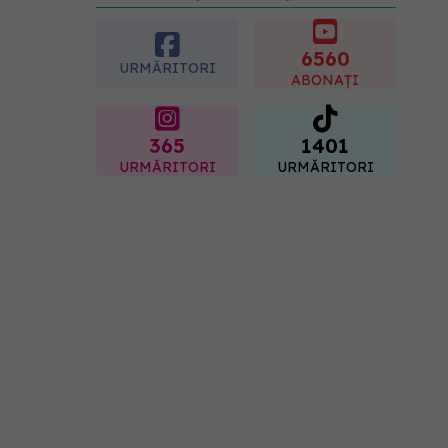
preferată despre vârsta
pe care o ai. Care este
"codul cromatic" al
6560
URMĂRITORI
generațiilor
ABONAȚI
07.08.2026, 21:29
365
1401
URMĂRITORI
URMĂRITORI