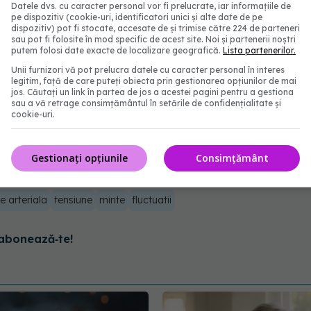
i să includă o dietă bună, ceva exerciții fizice și,
Datele dvs. cu caracter personal vor fi prelucrate, iar informațiile de
pe dispozitiv (cookie-uri, identificatori unici și alte date de pe
(...) Nu există o pastilă magică. Este multă muncă.
dispozitiv) pot fi stocate, accesate de și trimise către 224 de parteneri
sau pot fi folosite în mod specific de acest site. Noi și partenerii noștri
este foarte bun pentru creier. Este atât de simplu"
,
putem folosi date exacte de localizare geografică.
Lista partenerilor.
Unii furnizori vă pot prelucra datele cu caracter personal în interes
legitim, față de care puteți obiecta prin gestionarea opțiunilor de mai
jos. Căutați un link în partea de jos a acestei pagini pentru a gestiona
uză de
demență
și a șasea principală cauză de
sau a vă retrage consimțământul în setările de confidențialitate și
cookie-uri.
7 milioane de americani au fost diagnosticați cu
u vârsta sub 65 de ani. Se estimează că aceste
Gestionați opțiunile
Consimțământ
e arteriala
tensiune
minte
fluctuatii
abonează‑te!