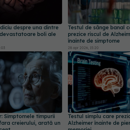
diciu despre una dintre
Testul de sânge banal c
 devastatoare boli ale
prezice riscul de Alzheim
înainte de simptome
7:03
28 apr 2026, 15:20
: Simptomele timpurii
Testul simplu care prezi
fara creierului, arată un
Alzheimer înainte de pi
cent
memoriei