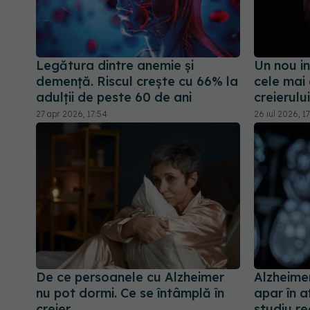
Legătura dintre anemie și
Un nou in
demență. Riscul crește cu 66% la
cele mai
adulții de peste 60 de ani
creierului
27 apr 2026, 17:54
26 iul 2026, 1
De ce persoanele cu Alzheimer
Alzheimer
nu pot dormi. Ce se întâmplă în
apar în a
creier
studiu re