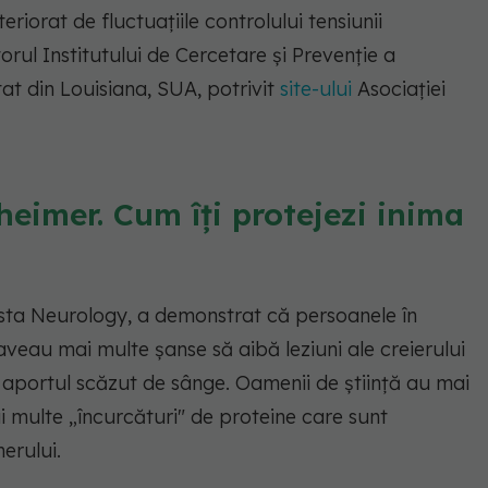
riorat de fluctuațiile controlului tensiunii
ctorul Institutului de Cercetare și Prevenție a
at din Louisiana, SUA, potrivit
site-ului
Asociației
heimer. Cum îți protejezi inima
ista Neurology, a demonstrat că persoanele în
aveau mai multe șanse să aibă leziuni ale creierului
e aportul scăzut de sânge. Oamenii de știință au mai
 multe „încurcături" de proteine care sunt
erului.