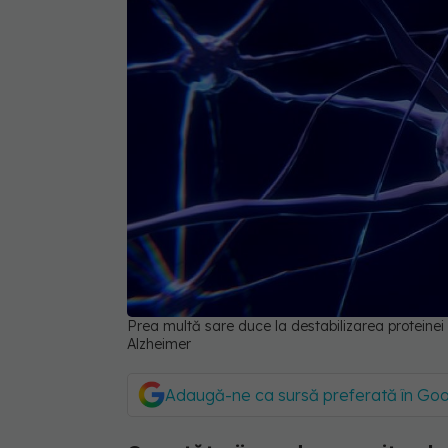
Prea multă sare duce la destabilizarea proteinei 
Alzheimer
Adaugă-ne ca sursă preferată în Go