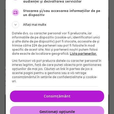
audienței și dezvoltarea serviciilor
Stocarea și/sau accesarea informațiilor de pe
un dispozitiv
Aflați mai multe
Datele dvs. cu caracter personal vor fi prelucrate, iar
informațiile de pe dispozitiv (cookie-uri, identificatori unici
și alte date de pe dispozitiv) pot fi stocate, accesate de și
trimise către 224 de parteneri sau pot fi folosite în mod
specific de acest site. Noi și partenerii noștri putem folosi
date exacte de localizare geografică.
Lista partenerilor.
Ce se întâmplă în creierul tău după 50 de ani.
Unii furnizori vă pot prelucra datele cu caracter personal în
interes legitim, față de care puteți obiecta prin gestionarea
Schimbarea invizibilă care deschide drumul spre
opțiunilor de mai jos. Căutați un link în partea de jos a
Alzheimer
acestei pagini pentru a gestiona sau a vă retrage
consimțământul în setările de confidențialitate și cookie-
04 aug 2026, 07:44
uri.
Consimțământ
Gestionați opțiunile