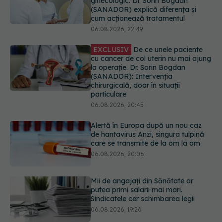
EXCLUSIV
De ce unele paciente
cu cancer de col uterin nu mai ajung
la operație. Dr. Sorin Bogdan
(SANADOR): Intervenția
chirurgicală, doar în situații
particulare
06.08.2026, 20:45
Alertă în Europa după un nou caz
de hantavirus Anzi, singura tulpină
care se transmite de la om la om
06.08.2026, 20:06
Mii de angajați din Sănătate ar
putea primi salarii mai mari.
Sindicatele cer schimbarea legii
06.08.2026, 19:26
EXCLUSIV
Cancerele ginecologice
care pot fi tratate fără operație. Dr.
Sorin Bogdan (SANADOR): Chirurgia
este indicată doar punctual, pentru