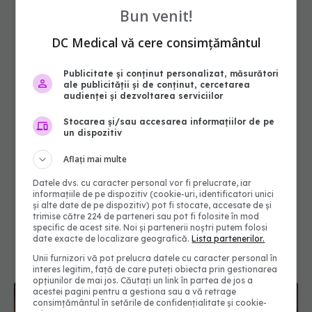
Bun venit!
DC Medical vă cere consimțământul
Publicitate și conținut personalizat, măsurători
ale publicității și de conținut, cercetarea
audienței și dezvoltarea serviciilor
Stocarea și/sau accesarea informațiilor de pe
un dispozitiv
Aflați mai multe
Datele dvs. cu caracter personal vor fi prelucrate, iar
informațiile de pe dispozitiv (cookie-uri, identificatori unici
și alte date de pe dispozitiv) pot fi stocate, accesate de și
trimise către 224 de parteneri sau pot fi folosite în mod
specific de acest site. Noi și partenerii noștri putem folosi
date exacte de localizare geografică.
Lista partenerilor.
Unii furnizori vă pot prelucra datele cu caracter personal în
interes legitim, față de care puteți obiecta prin gestionarea
opțiunilor de mai jos. Căutați un link în partea de jos a
acestei pagini pentru a gestiona sau a vă retrage
consimțământul în setările de confidențialitate și cookie-