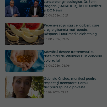
EXCLUSIV
Tratamentul modern al
cancerelor ginecologice. Dr. Sorin
Bogdan (SANADOR), la DC Medical
și DC News
06.08.2026, 10:29
Pepenele roșu sau cel galben: care
crește glicemia mai repede.
Răspunsul unui medic diabetolog
06.08.2026, 09:36
Adevărul despre tratamentul cu
doze mari de Vitamina D în cancerul
colorectal
06.08.2026, 08:06
Gabriela Cristea, manifest pentru
respect și acceptare: Corpul
fiecăruia spune o poveste
05.08.2026, 21:23