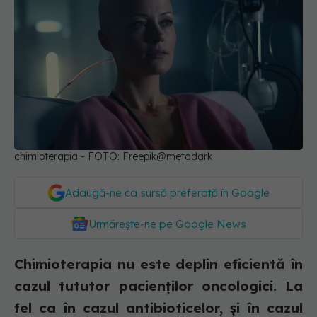
chimioterapia - FOTO: Freepik@metadark
Adaugă-ne ca sursă preferată în Google
Urmărește-ne pe Google News
Chimioterapia nu este deplin eficientă în
cazul tututor pacienților oncologici. La
fel ca în cazul antibioticelor, și în cazul