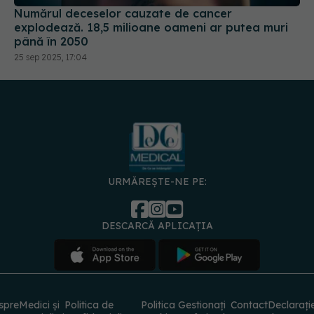
Numărul deceselor cauzate de cancer
explodează. 18,5 milioane oameni ar putea muri
până în 2050
25 sep 2025, 17:04
URMĂREȘTE-NE PE:
DESCARCĂ APLICAȚIA
spre
Medici și
Politica de
Politica
Gestionați
Contact
Declarați