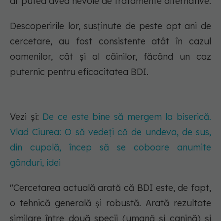
ar putea avea nevoie de tratamente alternative.
Descoperirile lor, susținute de peste opt ani de
cercetare, au fost consistente atât în cazul
oamenilor, cât și al câinilor, făcând un caz
puternic pentru eficacitatea BDI.
Vezi și:
De ce este bine să mergem la biserică.
Vlad Ciurea: O să vedeți că de undeva, de sus,
din cupolă, încep să se coboare anumite
gânduri, idei
"Cercetarea actuală arată că BDI este, de fapt,
o tehnică generală și robustă. Arată rezultate
similare între două specii (umană și canină) și