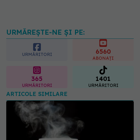
Medicii de la Fundeni demontează
unul dintre cele mai răspândite
mituri despre diabet
06.08.2026, 11:52
URMĂREȘTE-NE ȘI PE:
6560
URMĂRITORI
ABONAȚI
365
1401
URMĂRITORI
URMĂRITORI
ARTICOLE SIMILARE