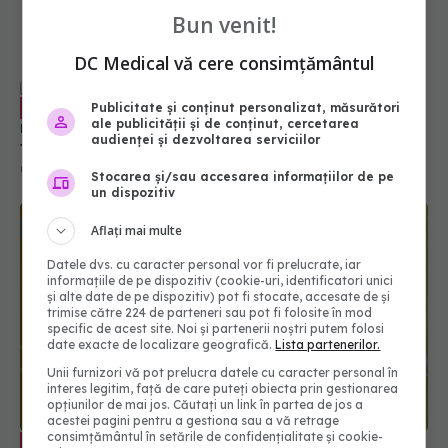
Bun venit!
DC Medical vă cere consimțământul
Tratamentul pentru episoadele
EXCLUSIV
Publicitate și conținut personalizat, măsurători
ale publicității și de conținut, cercetarea
maniacale, reaprobat. Gabriel Diaconu: Nu e un
audienței și dezvoltarea serviciilor
tratament revoluționar. Nu îl avem în Europa. Noi
avem altceva, dar face cam același lucru
03 apr 2024, 15:38
Stocarea și/sau accesarea informațiilor de pe
un dispozitiv
Aflați mai multe
Datele dvs. cu caracter personal vor fi prelucrate, iar
informațiile de pe dispozitiv (cookie-uri, identificatori unici
și alte date de pe dispozitiv) pot fi stocate, accesate de și
trimise către 224 de parteneri sau pot fi folosite în mod
specific de acest site. Noi și partenerii noștri putem folosi
date exacte de localizare geografică.
Lista partenerilor.
Unii furnizori vă pot prelucra datele cu caracter personal în
interes legitim, față de care puteți obiecta prin gestionarea
opțiunilor de mai jos. Căutați un link în partea de jos a
acestei pagini pentru a gestiona sau a vă retrage
consimțământul în setările de confidențialitate și cookie-
Impactul reclamelor din mediul online.
EXCLUSIV