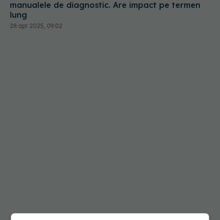
manualele de diagnostic. Are impact pe termen
lung
28 apr 2025, 09:02