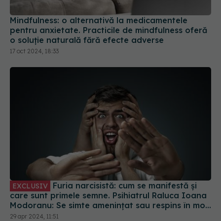
Mindfulness: o alternativă la medicamentele
pentru anxietate. Practicile de mindfulness oferă
o soluție naturală fără efecte adverse
17 oct 2024, 18:33
Furia narcisistă: cum se manifestă și
EXCLUSIV
care sunt primele semne. Psihiatrul Raluca Ioana
Modoranu: Se simte amenințat sau respins în mod
real
29 apr 2024, 11:51