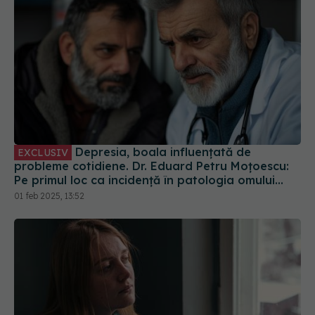
Depresia, boala influențată de
EXCLUSIV
probleme cotidiene. Dr. Eduard Petru Moțoescu:
Pe primul loc ca incidență în patologia omului
modern la nivel global
01 feb 2025, 13:52