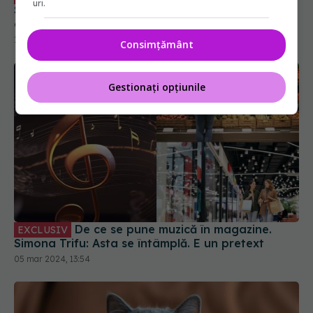
uri.
Simona Trifu: I s-a încălcat spațiul personal. Are
o structură paranoidă
12 mar 2024, 23:53
Consimțământ
Gestionați opțiunile
De ce se pune muzică în magazine.
EXCLUSIV
Simona Trifu: Asta se întâmplă. E un pretext
05 mar 2024, 13:54