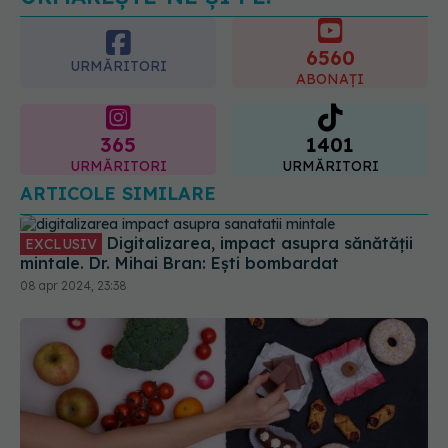
6560
(SANADOR) explică diferența și
URMĂRITORI
cum acționează tratamentul
ABONAȚI
06.08.2026, 22:49
365
1401
URMĂRITORI
URMĂRITORI
ARTICOLE SIMILARE
Digitalizarea, impact asupra sănătății
EXCLUSIV
mintale. Dr. Mihai Bran: Ești bombardat
08 apr 2024, 23:38