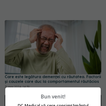
Care este legătura demenței cu răutatea. Factorii
și cauzele care duc la comportamentul răutăcios
31 mar 2024, 14:39
Bun venit!
DC Medical vă cere consimțământul