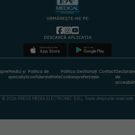
URMĂREȘTE-NE PE:
DESCARCĂ APLICAȚIA
spre
Medici și
Politica de
Politica
Gestionați
Contact
Declarați
specialiști
confidențialitate
Cookies
preferințele
de
accesibili
© 2026 PRESS MEDIA ELECTRONIC S.R.L. Toate drepturile rezervate