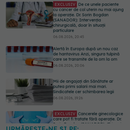
06.08.2026, 20:45
Alertă în Europa după un nou caz
de hantavirus Anzi, singura tulpină
care se transmite de la om la om
06.08.2026, 20:06
Mii de angajați din Sănătate ar
putea primi salarii mai mari.
Sindicatele cer schimbarea legii
06.08.2026, 19:26
EXCLUSIV
Cancerele ginecologice
care pot fi tratate fără operație. Dr.
Sorin Bogdan (SANADOR): Chirurgia
este indicată doar punctual, pentru
anumite categorii de paciente
06.08.2026, 19:05
URMĂREȘTE-NE ȘI PE:
EXCLUSIV
Brahiterapie vs
radioterapie externă în cancerul
ginecologic. Dr. Sorin Bogdan