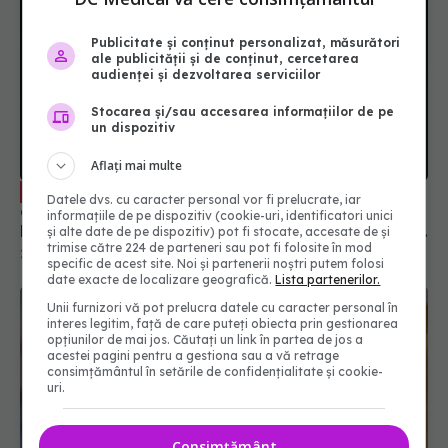
Publicitate și conținut personalizat, măsurători
ale publicității și de conținut, cercetarea
audienței și dezvoltarea serviciilor
Stocarea și/sau accesarea informațiilor de pe
un dispozitiv
Furia narcisistă: cum se manifestă și
EXCLUSIV
care sunt primele semne. Psihiatrul Raluca Ioana
Aflați mai multe
Modoranu: Se simte amenințat sau respins în mod
Datele dvs. cu caracter personal vor fi prelucrate, iar
real
29 apr 2024, 11:51
informațiile de pe dispozitiv (cookie-uri, identificatori unici
și alte date de pe dispozitiv) pot fi stocate, accesate de și
trimise către 224 de parteneri sau pot fi folosite în mod
specific de acest site. Noi și partenerii noștri putem folosi
date exacte de localizare geografică.
Lista partenerilor.
Unii furnizori vă pot prelucra datele cu caracter personal în
interes legitim, față de care puteți obiecta prin gestionarea
opțiunilor de mai jos. Căutați un link în partea de jos a
acestei pagini pentru a gestiona sau a vă retrage
consimțământul în setările de confidențialitate și cookie-
uri.
Consimțământ