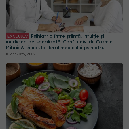
Psihiatria între știință, intuiție și
EXCLUSIV
medicina personalizată. Conf. univ. dr. Cozmin
Mihai: A rămas la flerul medicului psihiatru
10 apr 2025, 21:02
Peștele poate micșora riscul de depresie pentru
femei. Impactul dietei mediteraneene asupra