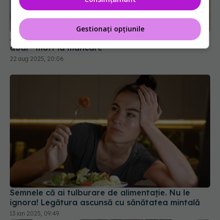
ARFID: ce este, cum se manifestă și de ce nu e
doar “moft la mâncare”
Gestionați opțiunile
22 aug 2025, 20:06
Semnele că ai tulburare de alimentație. Nu le
ignora! Legătura ascunsă cu sănătatea mintală
13 ian 2025, 09:49