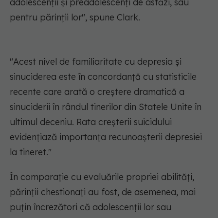
adolescenții și preadolescenți de astăzi, sau
pentru părinții lor", spune Clark.
"Acest nivel de familiaritate cu depresia și
sinuciderea este în concordanță cu statisticile
recente care arată o creștere dramatică a
sinuciderii în rândul tinerilor din Statele Unite în
ultimul deceniu. Rata creșterii suicidului
evidențiază importanța recunoașterii depresiei
la tineret."
În comparație cu evaluările propriei abilități,
părinții chestionați au fost, de asemenea, mai
puțin încrezători că adolescenții lor sau