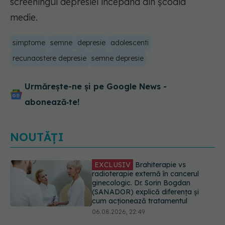
screeningul depresiei începând din școala
medie.
simptome
semne
depresie
adolescenti
recunaostere depresie
semne depresie
Urmărește-ne și pe Google News -
abonează‑te!
NOUTĂȚI
EXCLUSIV
De ce unele paciente
cu cancer de col uterin nu mai ajung
la operație. Dr. Sorin Bogdan
(SANADOR): Intervenția
chirurgicală, doar în situații
particulare