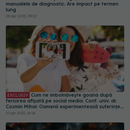
28 apr 2025, 09:02
Cum ne îmbolnăvește goana după
EXCLUSIV
fericirea afișată pe social media. Conf. univ. dr.
Cozmin Mihai: Oamenii experimentează suferințe,
tristețe
10 apr 2025, 18:18