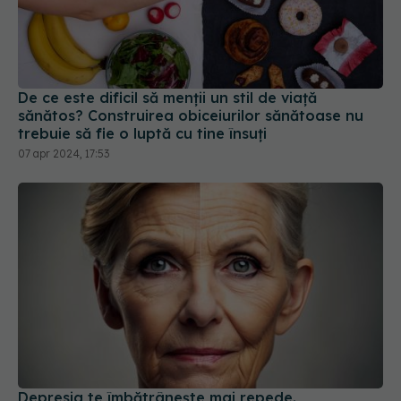
De ce este dificil să menții un stil de viață
sănătos? Construirea obiceiurilor sănătoase nu
trebuie să fie o luptă cu tine însuți
07 apr 2024, 17:53
Depresia te îmbătrânește mai repede.
Cercetătorii dezvăluie o creștere de 30% a
riscurilor pentru sănătate