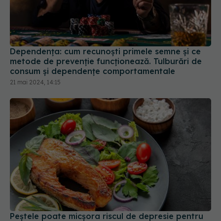
Dependența: cum recunoști primele semne și ce
metode de prevenție funcționează. Tulburări de
consum și dependențe comportamentale
21 mai 2024, 14:15
Peștele poate micșora riscul de depresie pentru
femei. Impactul dietei mediteraneene asupra
creierului
01 mar 2024, 15:50