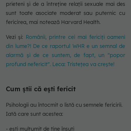
prieteni și de a întreține relații sexuale mai des
sunt toate asociate moderat sau puternic cu
fericirea, mai notează Harvard Health.
Vezi și:
Românii, printre cei mai fericiți oameni
din lume?! De ce raportul WHR e un semnal de
alarmă și de ce suntem, de fapt, un "popor
profund nefericit". Leca: Tristețea va crește!
Cum știi că ești fericit
Psihologii au întocmit o listă cu semnele fericirii.
Iată care sunt acestea:
- ești mulțumit de tine însuți