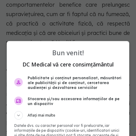
comportamentelor benefice care prelungesc
supraviețuirea, cum ar fi faptul că nu fumează,
că practică o activitate fizică, că respectă
medicația și că are obiceiuri și practici bune de
somn, mai notează Healthline.
Bun venit!
DC Medical vă cere consimțământul
Alimente care ne aduc fericirea
Publicitate și conținut personalizat, măsurători
ale publicității și de conținut, cercetarea
Din ce în ce mai multe cercetări arată acum o
audienței și dezvoltarea serviciilor
relație importantă între intestin și creier.
Stocarea și/sau accesarea informațiilor de pe
Anumite alimente pot întări microbii intestinali
un dispozitiv
care sprijină sănătatea mintală, cum ar fi
Aflați mai multe
peștele, care este bogat în acizi grași omega-3,
Datele dvs. cu caracter personal vor fi prelucrate, iar
informațiile de pe dispozitiv (cookie-uri, identificatori unici
și legumele, care sunt bogate în fibre.
și alte date de pe dispozitiv) pot fi stocate, accesate de și