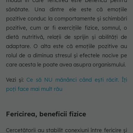
modul în care fericirea este benefică pentru
sănătate. Una dintre ele este că emoțiile
pozitive conduc la comportamente și schimbări
pozitive, cum ar fi exercițiile fizice, somnul, o
dietă nutritivă, relații de sprijin și abilități de
adaptare. O alta este că emoțiile pozitive au
rolul de a diminua stresul și efectele nocive pe
care acesta le poate avea asupra organismului.
Vezi și:
Ce să NU mănânci când ești răcit. Îți
poți face mai mult rău
Fericirea, beneficii fizice
Cercetătorii au stabilit conexiuni între fericire și