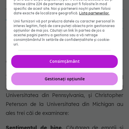
trimise către 224 de parteneri sau pot fi folosite în mod
specific de acest site. Noi și partenerii noștri putem folosi
Vezi și:
Micropigmentarea buzelor: ce face, cât
date exacte de localizare geografică.
Lista partenerilor.
durează și cum vă afectează aspectul feței.
Unii furnizori vă pot prelucra datele cu caracter personal în
interes legitim, față de care puteți obiecta prin gestionarea
Raluca Dollinger: Niciodată nu vom obține
opțiunilor de mai jos. Căutați un link în partea de jos a
acestei pagini pentru a gestiona sau a vă retrage
mărirea buzelor
consimțământul în setările de confidențialitate și cookie-
uri.
Care este calea spre fericire
Consimțământ
Într-o fază timpurie a cercetării în domeniul
Gestionați opțiunile
psihologiei pozitive, Martin Seligman, psiholog la
Universitatea din Pennsylvania, și Christopher
Peterson de la Universitatea din Michigan au
ales trei căi de examinare:
Sentimentul de bine.
Căutarea de emoții și