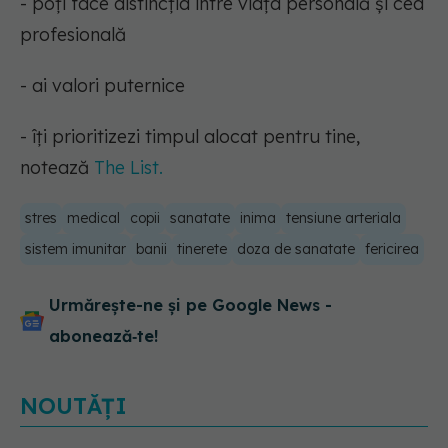
- poți face distincția între viața personală și cea
profesională
- ai valori puternice
- îți prioritizezi timpul alocat pentru tine,
notează
The List.
stres
medical
copii
sanatate
inima
tensiune arteriala
sistem imunitar
banii
tinerete
doza de sanatate
fericirea
Urmărește-ne și pe Google News -
abonează‑te!
Ce poți mânca și ce trebuie să eviți
dacă ai gastrită: exemplu de meniu
NOUTĂȚI
care reduce inflamația stomacului
08.08.2026, 19:00