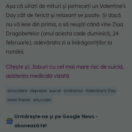
Așa că uitați de mituri și petreceți un Valentine's
Day cât de fericit și relaxant se poate. Și dacă
nu vă iese din prima, o să reușiți când vine Ziua
Dragobetelor (anul acesta cade duminică, 24
februarie), adevărata zi a îndrăgostiților la
români.
Citește și: Joburi cu cel mai mare risc de suicid,
asistența medicală vizată
sinucidere
depresie
suicid
sindromul
Valentine’s Day
inimii frante
sinucideri
Urmărește-ne și pe Google News -
abonează‑te!