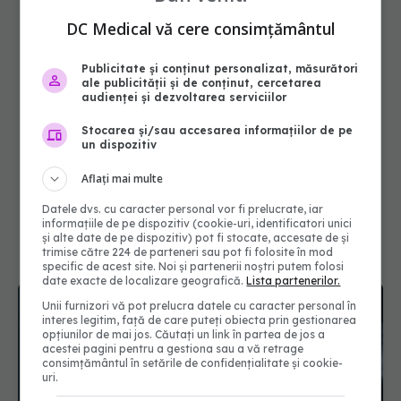
DC Medical vă cere consimțământul
Publicitate și conținut personalizat, măsurători
ale publicității și de conținut, cercetarea
audienței și dezvoltarea serviciilor
Stocarea și/sau accesarea informațiilor de pe
un dispozitiv
Aflați mai multe
Datele dvs. cu caracter personal vor fi prelucrate, iar
informațiile de pe dispozitiv (cookie-uri, identificatori unici
și alte date de pe dispozitiv) pot fi stocate, accesate de și
trimise către 224 de parteneri sau pot fi folosite în mod
specific de acest site. Noi și partenerii noștri putem folosi
date exacte de localizare geografică.
Lista partenerilor.
Unii furnizori vă pot prelucra datele cu caracter personal în
interes legitim, față de care puteți obiecta prin gestionarea
opțiunilor de mai jos. Căutați un link în partea de jos a
acestei pagini pentru a gestiona sau a vă retrage
consimțământul în setările de confidențialitate și cookie-
uri.