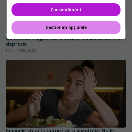
Consimțământ
Gestionați opțiunile
Un dispozitiv inovator pentru tratarea depresiei.
Câmpurile magnetice: o soluție modernă pentru
depresie
10 ian 2025, 22:22
Semnele că ai tulburare de alimentație. Nu le