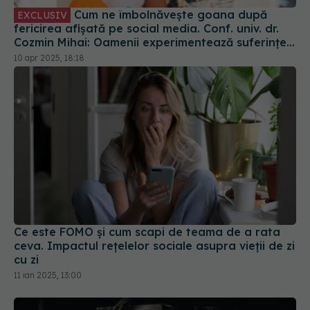
Cum ne îmbolnăvește goana după
EXCLUSIV
fericirea afișată pe social media. Conf. univ. dr.
Cozmin Mihai: Oamenii experimentează suferințe,
tristețe
10 apr 2025, 18:18
Ce este FOMO și cum scapi de teama de a rata
ceva. Impactul rețelelor sociale asupra vieții de zi
cu zi
11 ian 2025, 13:00