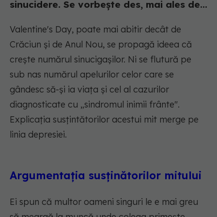
sinucidere. Se vorbește des, mai ales de...
Valentine's Day, poate mai abitir decât de
Crăciun și de Anul Nou, se propagă ideea că
crește numărul sinucigașilor. Ni se flutură pe
sub nas numărul apelurilor celor care se
gândesc să-și ia viața și cel al cazurilor
diagnosticate cu „sindromul inimii frânte".
Explicația susțintătorilor acestui mit merge pe
linia depresiei.
Argumentația susținătorilor mitului
Ei spun că multor oameni singuri le e mai greu
să meargă la muncă unde colega primește