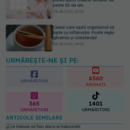
Ceaiul care ajută organismul să
lupte cu inflamația. Poate regla
glicemia și colesterolul
08.08.2026, 09:00
Primele 1.000 de zile ar putea
decide sănătatea creierului pentru
întreaga viață
08.08.2026, 12:00
URMĂREȘTE-NE ȘI PE:
6560
URMĂRITORI
ABONAȚI
365
1401
URMĂRITORI
URMĂRITORI
ARTICOLE SIMILARE