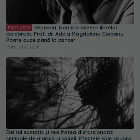
Depresia, boală a dezechilibrelor
EXCLUSIV
cerebrale. Prof. dr. Adela Magdalena Ciobanu:
Poate duce până la cancer
15 mai 2025, 22:50
Delirul somatic și realitatea distorsionată:
semnale de alarmă și soluții. Efectele sale asupra