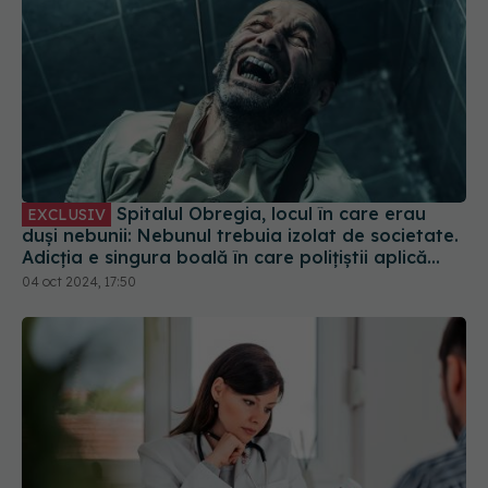
Spitalul Obregia, locul în care erau
EXCLUSIV
duși nebunii: Nebunul trebuia izolat de societate.
Adicția e singura boală în care polițiștii aplică
tratamentul. O boală în care bolnavul e infractor
04 oct 2024, 17:50