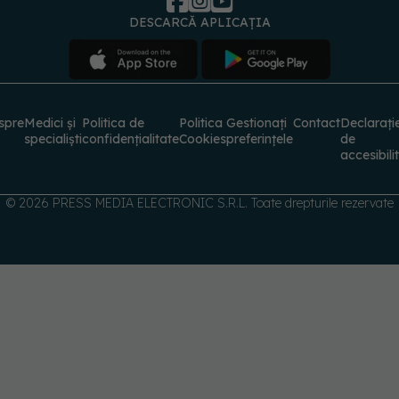
DESCARCĂ APLICAȚIA
spre
Medici și
Politica de
Politica
Gestionați
Contact
Declarați
specialiști
confidențialitate
Cookies
preferințele
de
accesibili
© 2026 PRESS MEDIA ELECTRONIC S.R.L. Toate drepturile rezervate