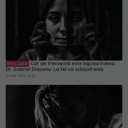
Cât de frecventă este bipolaritatea.
EXCLUSIV
Dr. Gabriel Diaconu: La fel ca schizofrenia
04 apr 2024, 11:22