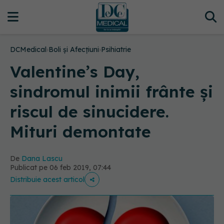
DCMedical
›
Boli și Afecțiuni
›
Psihiatrie
Valentine’s Day,
sindromul inimii frânte și
riscul de sinucidere.
Mituri demontate
De
Dana Lascu
Publicat pe 06 feb 2019, 07:44
Distribuie acest articol