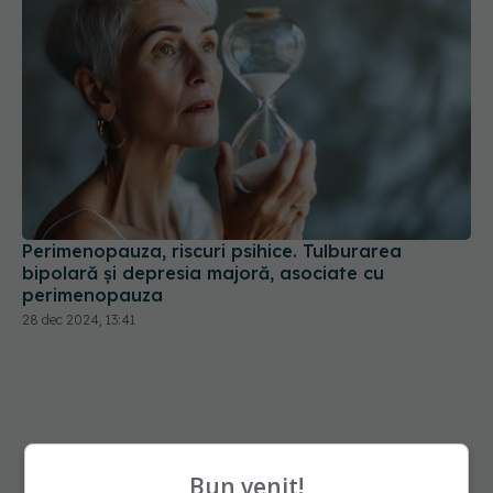
Perimenopauza, riscuri psihice. Tulburarea
bipolară și depresia majoră, asociate cu
perimenopauza
28 dec 2024, 13:41
Bun venit!