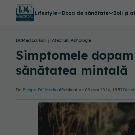
Lifestyle
Doza de sănătate
Boli și a
DCMedical
›
Boli și Afecțiuni
›
Psihologie
Simptomele dopamin
sănătatea mintală
De
Echipa DC Medical
Publicat pe 09 mai 2024, 15:57
Distri