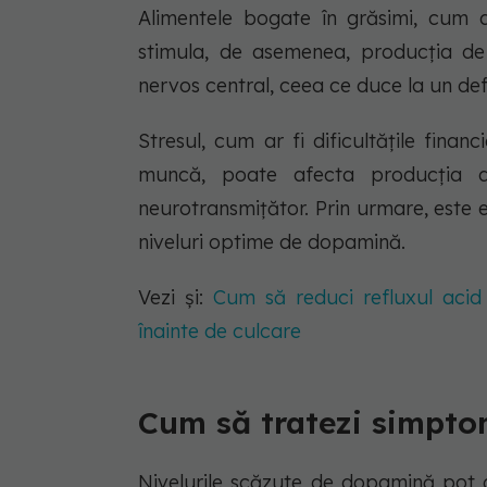
Alimentele bogate în grăsimi, cum ar
stimula, de asemenea, producția de
nervos central, ceea ce duce la un de
Stresul, cum ar fi dificultățile financ
muncă, poate afecta producția 
neurotransmițător. Prin urmare, este 
niveluri optime de dopamină.
Vezi și:
Cum să reduci refluxul acid 
înainte de culcare
Cum să tratezi simpt
Nivelurile scăzute de dopamină pot d