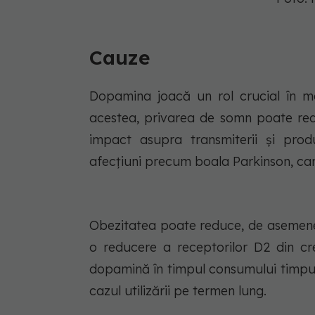
Cauze
Dopamina joacă un rol crucial în men
acestea, privarea de somn poate red
impact asupra transmiterii și pro
afecțiuni precum boala Parkinson, car
Obezitatea poate reduce, de asemene
o reducere a receptorilor D2 din cre
dopamină în timpul consumului timpur
cazul utilizării pe termen lung.