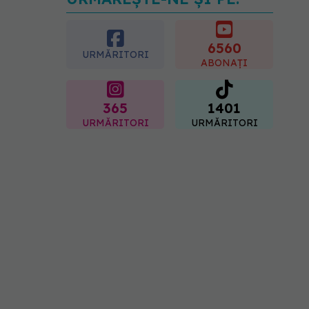
Transpirații nocturne:
semnul ignorat care poate
ascunde probleme
serioase de sănătate
6560
URMĂRITORI
08.08.2026, 20:00
ABONAȚI
365
1401
URMĂRITORI
URMĂRITORI