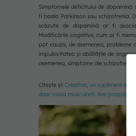
Simptomele deficitului de dopamină 
fi boala Parkinson sau schizofrenia. D
scăzute de dopamină ar fi asociat
Modificările cognitive, cum ar fi memor
pot cauza, de asemenea, probleme cu 
impulsivitatea și abilitățile de organi
asemenea, simptome ale schizofreniei
Citește și:
Creatina, un supliment esen
doar masa musculară. Are proprietăți