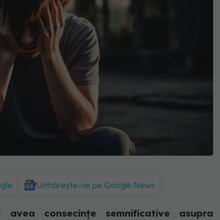
ogle
Urmărește-ne pe Google News
 avea consecințe semnificative asupra