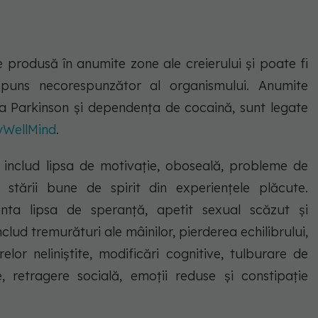
 produsă în anumite zone ale creierului și poate fi
puns necorespunzător al organismului. Anumite
la Parkinson și dependența de cocaină, sunt legate
yWellMind
.
includ lipsa de motivație, oboseală, probleme de
 stării bune de spirit din experiențele plăcute.
nta lipsa de speranță, apetit sexual scăzut și
ud tremurături ale mâinilor, pierderea echilibrului,
lor neliniștite, modificări cognitive, tulburare de
e, retragere socială, emoții reduse și constipație