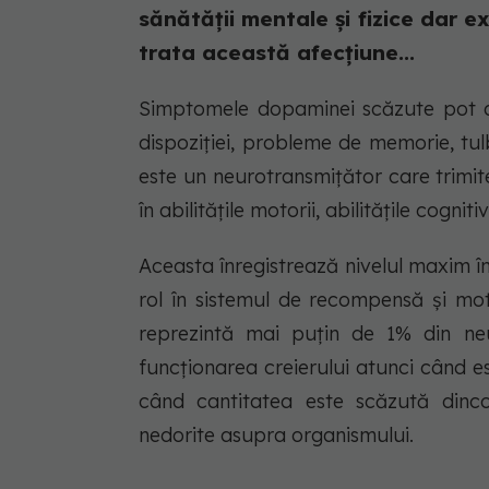
sănătății mentale și fizice dar 
trata această afecțiune...
Simptomele dopaminei scăzute pot du
dispoziției, probleme de memorie, t
este un neurotransmițător care trimite
în abilitățile motorii, abilitățile cogni
Aceasta înregistrează nivelul maxim 
rol în sistemul de recompensă și mot
reprezintă mai puțin de 1% din neu
funcționarea creierului atunci când es
când cantitatea este scăzută dinc
nedorite asupra organismului.