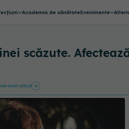
fecțiuni
Academia de sănătate
Evenimente
Alter
ei scăzute. Afectează
buie acest articol