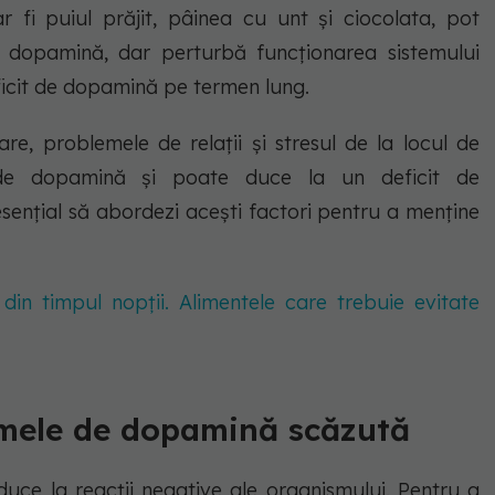
 fi puiul prăjit, pâinea cu unt și ciocolata, pot
 dopamină, dar perturbă funcționarea sistemului
ficit de dopamină pe termen lung.
iare, problemele de relații și stresul de la locul de
de dopamină și poate duce la un deficit de
esențial să abordezi acești factori pentru a menține
din timpul nopții. Alimentele care trebuie evitate
omele de dopamină scăzută
uce la reacții negative ale organismului. Pentru a