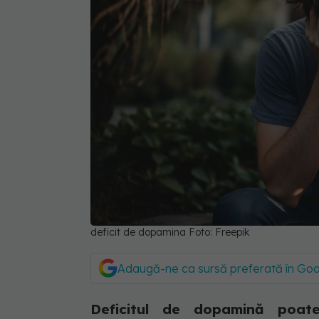
deficit de dopamina Foto: Freepik
Adaugă-ne ca sursă preferată în Go
Deficitul de dopamină poate