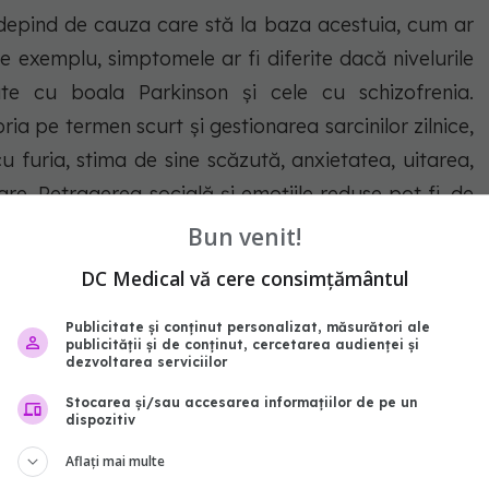
depind de cauza care stă la baza acestuia, cum ar
e exemplu, simptomele ar fi diferite dacă nivelurile
e cu boala Parkinson și cele cu schizofrenia.
ia pe termen scurt și gestionarea sarcinilor zilnice,
furia, stima de sine scăzută, anxietatea, uitarea,
zare. Retragerea socială și emoțiile reduse pot fi, de
.
Bun venit!
DC Medical vă cere consimțământul
țial pentru sănătatea mentală și cognitivă. Nu ajută
Publicitate și conținut personalizat, măsurători ale
 neuroprotective
publicității și de conținut, cercetarea audienței și
dezvoltarea serviciilor
Stocarea și/sau accesarea informațiilor de pe un
dispozitiv
Aflați mai multe