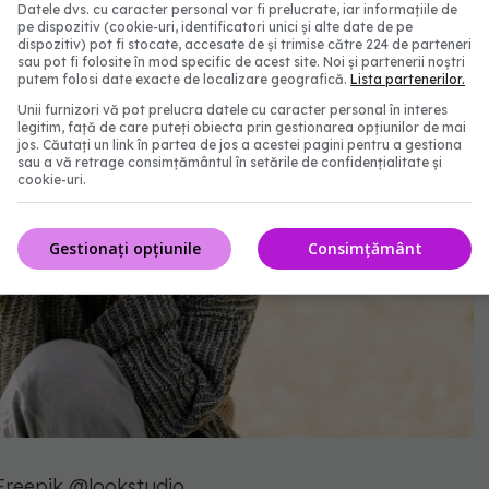
Datele dvs. cu caracter personal vor fi prelucrate, iar informațiile de
pe dispozitiv (cookie-uri, identificatori unici și alte date de pe
dispozitiv) pot fi stocate, accesate de și trimise către 224 de parteneri
sau pot fi folosite în mod specific de acest site. Noi și partenerii noștri
putem folosi date exacte de localizare geografică.
Lista partenerilor.
Unii furnizori vă pot prelucra datele cu caracter personal în interes
legitim, față de care puteți obiecta prin gestionarea opțiunilor de mai
jos. Căutați un link în partea de jos a acestei pagini pentru a gestiona
sau a vă retrage consimțământul în setările de confidențialitate și
cookie-uri.
Gestionați opțiunile
Consimțământ
Freepik @lookstudio