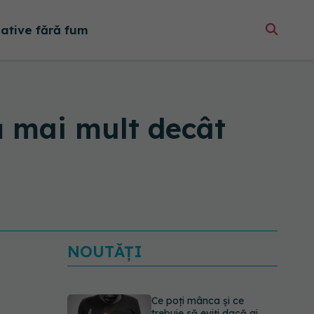
native fără fum
 mai mult decât
NOUTĂȚI
Ce poți mânca și ce
trebuie să eviți dacă ai