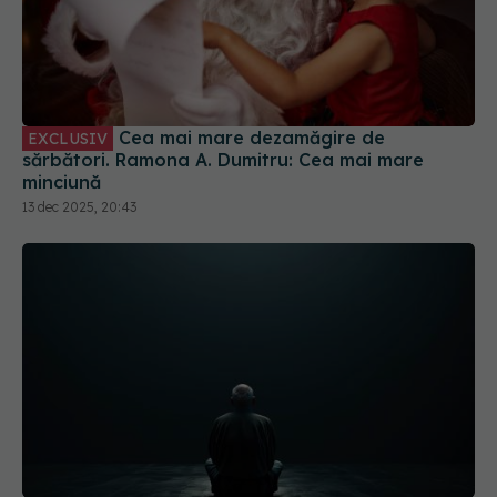
Cea mai mare dezamăgire de
EXCLUSIV
sărbători. Ramona A. Dumitru: Cea mai mare
minciună
13 dec 2025, 20:43