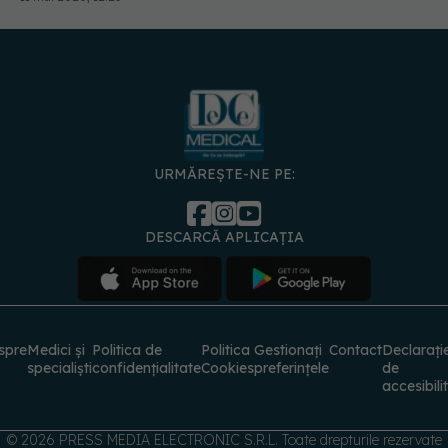
URMĂREȘTE-NE PE:
DESCARCĂ APLICAȚIA
spre
Medici și
Politica de
Politica
Gestionați
Contact
Declarați
specialiști
confidențialitate
Cookies
preferințele
de
accesibili
© 2026 PRESS MEDIA ELECTRONIC S.R.L. Toate drepturile rezervate