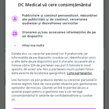
DC Medical vă cere consimțământul
Publicitate și conținut personalizat, măsurători
ale publicității și de conținut, cercetarea
audienței și dezvoltarea serviciilor
Stocarea și/sau accesarea informațiilor de pe
un dispozitiv
Aflați mai multe
Disonanța cognitivă: de ce facem lucruri care ne
Datele dvs. cu caracter personal vor fi prelucrate, iar
contrazic valorile
informațiile de pe dispozitiv (cookie-uri, identificatori unici
și alte date de pe dispozitiv) pot fi stocate, accesate de și
26 aug 2025, 16:30
trimise către 224 de parteneri sau pot fi folosite în mod
specific de acest site. Noi și partenerii noștri putem folosi
date exacte de localizare geografică.
Lista partenerilor.
Unii furnizori vă pot prelucra datele cu caracter personal în
interes legitim, față de care puteți obiecta prin gestionarea
opțiunilor de mai jos. Căutați un link în partea de jos a
acestei pagini pentru a gestiona sau a vă retrage
consimțământul în setările de confidențialitate și cookie-
uri.