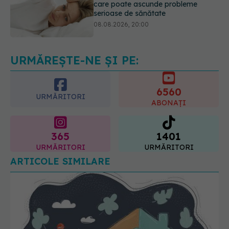
Cum folosești uleiul esențial de
rozmarin pentru a opri căderea
părului
09.08.2026, 11:00
URMĂREȘTE-NE ȘI PE:
6560
URMĂRITORI
ABONAȚI
365
1401
URMĂRITORI
URMĂRITORI
ARTICOLE SIMILARE