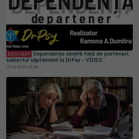
Dependența simțită față de parteneri,
EXCLUSIV
subiectul săptămânii la DrPsy - VIDEO
15 noi 2025, 08:38