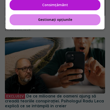
Consimțământ
De ce așteptarea unui colet aduce mai multă
Gestionați opțiunile
fericire decât deschiderea lui
24 feb 2026, 18:14
De ce milioane de oameni ajung să
EXCLUSIV
creadă teoriile conspirației. Psihologul Radu Leca
explică ce se întâmplă în creier