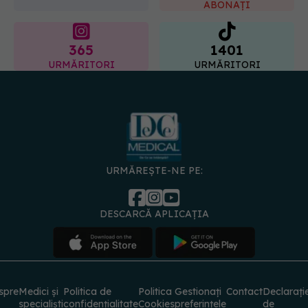
365
1401
URMĂRITORI
URMĂRITORI
URMĂREȘTE-NE PE:
DESCARCĂ APLICAȚIA
spre
Medici și
Politica de
Politica
Gestionați
Contact
Declarați
specialiști
confidențialitate
Cookies
preferințele
de
accesibili