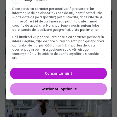
Datele dvs. cu caracter personal vor fi prelucrate, iar
informațiile de pe dispozitiv (cookie-uri, identificatori unici
și alte date de pe dispozitiv) pot fi stocate, accesate de și
trimise către 224 de parteneri sau pot fi folosite în mod
specific de acest site. Noi și partenerii noștri putem folosi
date exacte de localizare geografică.
Lista partenerilor.
Unii furnizori vă pot prelucra datele cu caracter personal în
interes legitim, față de care puteți obiecta prin gestionarea
opțiunilor de mai jos. Căutați un link în partea de jos a
acestei pagini pentru a gestiona sau a vă retrage
consimțământul în setările de confidențialitate și cookie-
uri.
Gigantul Novartis, reduceri de personal
Consimțământ
27 sep 2018, 18:28
Gestionați opțiunile