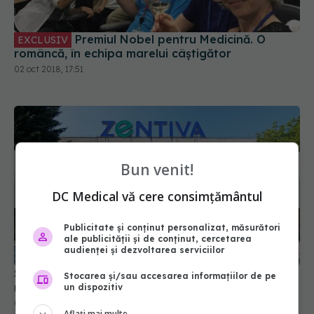
Premiul Nobel pentru Medicină. O
EXCLUSIV
româncă, în echipa marelui câștigător
02 oct 2018, 17:51
Bun venit!
DC Medical vă cere consimțământul
Publicitate și conținut personalizat, măsurători
ale publicității și de conținut, cercetarea
audienței și dezvoltarea serviciilor
Sanofi a vândut Zentiva către Advent cu 1,9
Stocarea și/sau accesarea informațiilor de pe
miliarde de euro
un dispozitiv
01 oct 2018, 15:41
Aflați mai multe