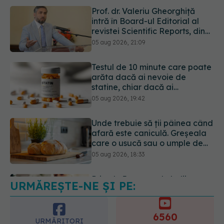
Testul de 10 minute care poate
arăta dacă ai nevoie de
statine, chiar dacă ai
colesterolul normal
05 aug 2026, 19:42
Unde trebuie să ții pâinea când
afară este caniculă. Greșeala
care o usucă sau o umple de
mucegai în doar câteva zile
05 aug 2026, 18:33
Primele 5 semne ale bolii
Parkinson pe care 80% dintre
oameni le ignoră. Nu e vorba
doar despre tremor
05 aug 2026, 17:31
URMĂREȘTE-NE ȘI PE:
Gabriela Cristea, manifest
pentru respect și acceptare:
Corpul fiecăruia spune o
6560
poveste
URMĂRITORI
05 aug 2026, 21:23
ABONAȚI