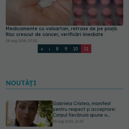
Medicamente cu valsartan, retrase de pe piață.
Risc crescut de cancer, verificări imediate
08 aug 2018, 07:20
8
9
10
11
«
‹
NOUTĂȚI
Prof. dr. Valeriu Gheorghiță
intră în Board-ul Editorial al
revistei Scientific Reports, din
Nature Portfolio
05 aug 2026, 21:09