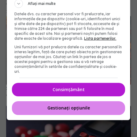
Aflați mai multe
Datele dvs. cu caracter personal vor fi prelucrate, iar
informațiile de pe dispozitiv (cookie-uri, identificatori unici
și alte date de pe dispozitiv) pot fi stocate, accesate de și
trimise către 224 de parteneri sau pot fi folosite în mod
specific de acest site. Noi și partenerii noștri putem folosi
date exacte de localizare geografică.
Lista partenerilor.
Unii furnizori vă pot prelucra datele cu caracter personal în
interes legitim, față de care puteți obiecta prin gestionarea
opțiunilor de mai jos. Căutați un link în partea de jos a
acestei pagini pentru a gestiona sau a vă retrage
Suplimentele populare care hrănesc cancerul
consimțământul în setările de confidențialitate și cookie-
07 apr 2026, 15:56
uri.
Consimțământ
Gestionați opțiunile