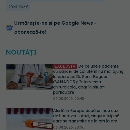
DAKLINZA
Urmărește-ne și pe Google News -
abonează‑te!
NOUTĂȚI
Alertă în Europa după un nou caz
de hantavirus Anzi, singura tulpină
care se transmite de la om la om
06.08.2026, 20:06
Mii de angajați din Sănătate ar
putea primi salarii mai mari.
Sindicatele cer schimbarea legii
06.08.2026, 19:26