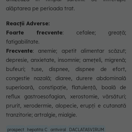
alăptarea pe perioada trat.
Reacții Adverse:
Foarte frecvente
: cefalee; greaţă;
fatigabilitate.
Frecvente
: anemie; apetit alimentar scăzut;
depresie, anxietate, insomnie; ameţeli, migrenă;
bufeuri; tuse, dispnee, dispnee de efort,
congestie nazală; diaree, durere abdominală
superioară, constipaţie, flatulenţă, boală de
reflux gastroesofagian, xerostomie, vărsături;
prurit, xerodermie, alopecie, erupţi e cutanată
tranzitorie; artralgie, mialgie.
prospect
hepatita C
antiviral
DACLATASVIRUM