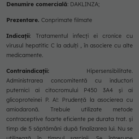
Denumire comercială
: DAKLINZA;
Prezentare.
Conprimate filmate
Indicații
: Tratamentul infecţi ei cronice cu
virusul hepatitic C la adulţi , în asociere cu alte
medicamente.
Contraindicații:
Hipersensibilitate.
Administrarea concomitentă cu inductori
puternici ai citocromului P450 3A4 şi ai
glicoproteinei P. A!: Prudenţă la asocierea cu
amiodaronă. Trebuie utilizate metode
contraceptive foarte eficiente pe durata trat. şi
timp de 5 săptămâni după finalizarea lui. Nu se
utilizează în timpul sarcinii. Se întrerupe