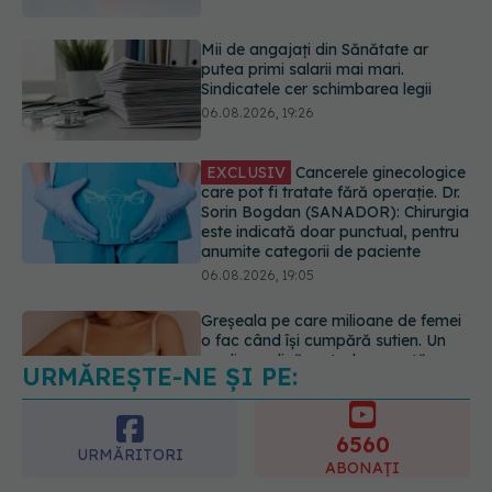
EXCLUSIV
Cancerele ginecologice
care pot fi tratate fără operație. Dr.
Sorin Bogdan (SANADOR): Chirurgia
este indicată doar punctual, pentru
anumite categorii de paciente
06.08.2026, 19:05
Greșeala pe care milioane de femei
o fac când își cumpără sutien. Un
medic explică metoda corectă
06.08.2026, 18:08
URMĂREȘTE-NE ȘI PE:
EXCLUSIV
De ce unele paciente
cu cancer de col uterin nu mai ajung
la operație. Dr. Sorin Bogdan
6560
(SANADOR): Intervenția
URMĂRITORI
chirurgicală, doar în situații
ABONAȚI
particulare
06.08.2026, 20:45
365
1401
URMĂRITORI
URMĂRITORI