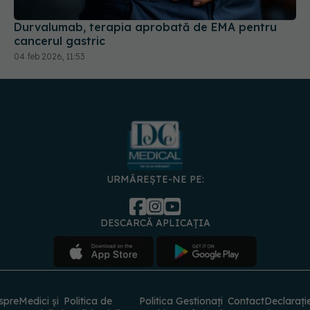
04 feb 2026, 11:53
URMĂREȘTE-NE PE:
DESCARCĂ APLICAȚIA
spre
Medici și
Politica de
Politica
Gestionați
Contact
Declarați
specialiști
confidențialitate
Cookies
preferințele
de
accesibili
© 2026 PRESS MEDIA ELECTRONIC S.R.L. Toate drepturile rezervate