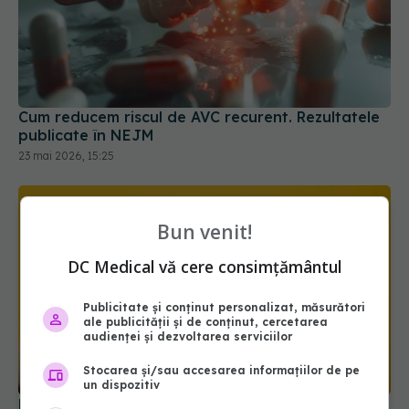
Cum reducem riscul de AVC recurent. Rezultatele
publicate în NEJM
23 mai 2026, 15:25
Bun venit!
DC Medical vă cere consimțământul
Publicitate și conținut personalizat, măsurători
ale publicității și de conținut, cercetarea
Medicamentul care ajută creierul să elimine
audienței și dezvoltarea serviciilor
toxinele asociate Alzheimer
18 iun 2026, 17:37
Stocarea și/sau accesarea informațiilor de pe
un dispozitiv