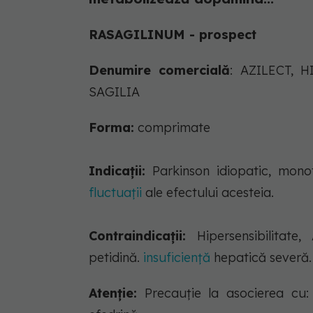
RASAGILINUM - prospect
Denumire comercială
: AZILECT, 
SAGILIA
Forma:
comprimate
Indicații:
Parkinson idiopatic, mono
fluctuaţii
ale efectului acesteia.
Contraindicații:
Hipersensibilitate,
petidină.
insuficiență
hepatică severă.
Atenție:
Precauţie la asocierea cu: 