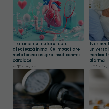
Tratamentul natural care
Ivermecti
afectează inima. Ce impact are
universa
melatonina asupra insuficienței
medicii 
cardiace
alarmă
23 apr 2026, 12:30
15 mai 2026, 