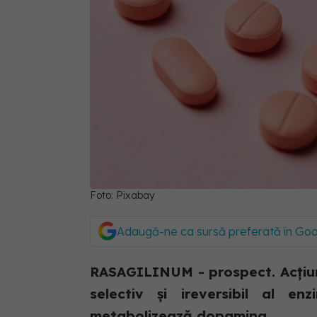
Foto: Pixabay
Adaugă-ne ca sursă preferată în Go
RASAGILINUM - prospect. Acțiune
selectiv şi ireversibil al e
metabolizează dopamina...