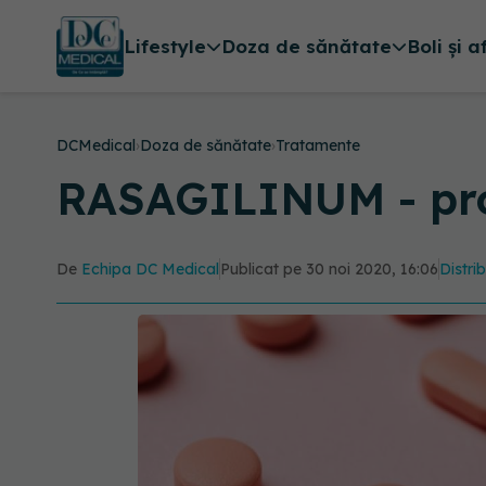
Lifestyle
Doza de sănătate
Boli și a
DCMedical
›
Doza de sănătate
›
Tratamente
RASAGILINUM - pr
De
Echipa DC Medical
Publicat pe 30 noi 2020, 16:06
Distri