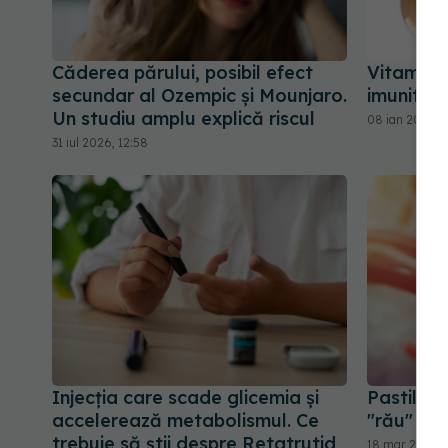
Căderea părului, posibil efect
Vitamina
secundar al Ozempic și Mounjaro.
imunitat
Un studiu amplu explică riscul
08 ian 2026, 1
31 iul 2026, 12:58
Injecția care scade glicemia și
Pastila c
accelerează metabolismul. Ce
"rău" cu
trebuie să știi despre Retatrutid
18 mar 2026, 