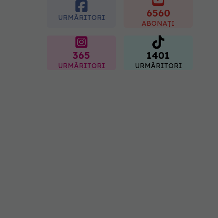
inflamația. Poate regla
glicemia și colesterolul
6560
URMĂRITORI
08.08.2026, 09:00
ABONAȚI
365
1401
URMĂRITORI
URMĂRITORI