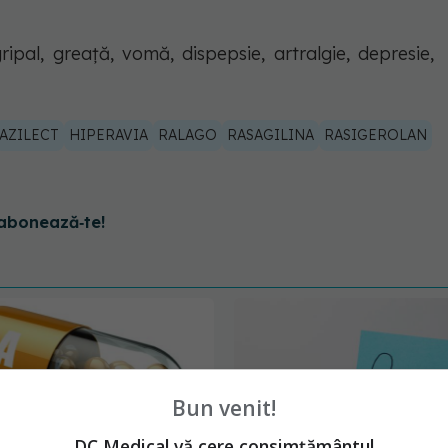
ipal, greaţă, vomă, dispepsie, artralgie, depresie,
AZILECT
HIPERAVIA
RALAGO
RASAGILINA
RASIGEROLAN
abonează‑te!
Bun venit!
DC Medical vă cere consimțământul