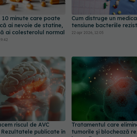
e 10 minute care poate
Cum distruge un medic
ă ai nevoie de statine,
tensiune bacteriile rezis
ă ai colesterolul normal
22 apr 2026, 12:05
19:42
cem riscul de AVC
Tratamentul care elimin
 Rezultatele publicate în
tumorile și blochează re