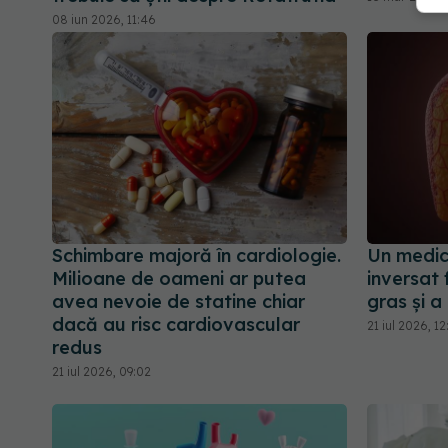
08 iun 2026, 11:46
Schimbare majoră în cardiologie.
Un medic
Milioane de oameni ar putea
inversat 
avea nevoie de statine chiar
gras și a
dacă au risc cardiovascular
21 iul 2026, 1
redus
21 iul 2026, 09:02