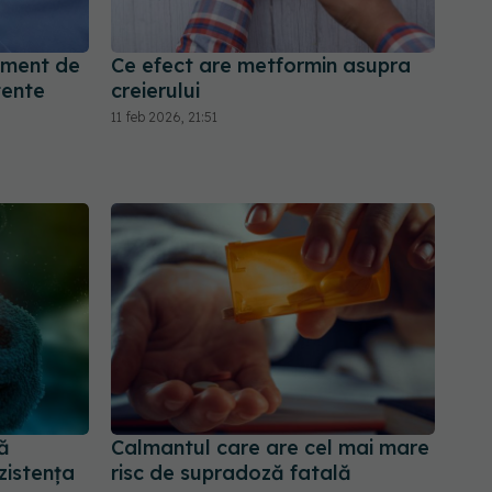
ament de
Ce efect are metformin asupra
tente
creierului
11 feb 2026, 21:51
ă
Calmantul care are cel mai mare
zistența
risc de supradoză fatală