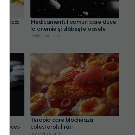
ologică:
Medicamentul comun care duce
la anemie și slăbește oasele
12 feb 2026, 17:23
nul
Terapia care blochează
de deces
colesterolul rău
16 apr 2026, 08:38