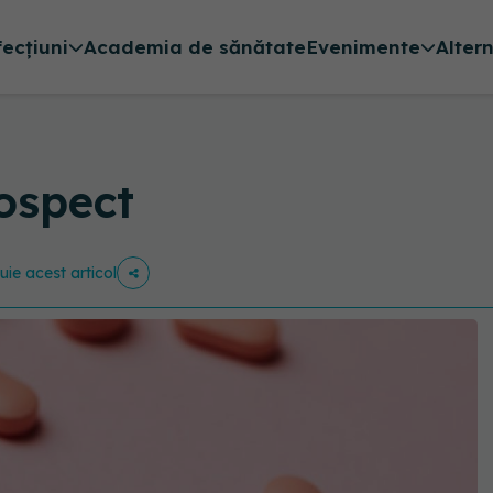
fecțiuni
Academia de sănătate
Evenimente
Alter
ospect
buie acest articol