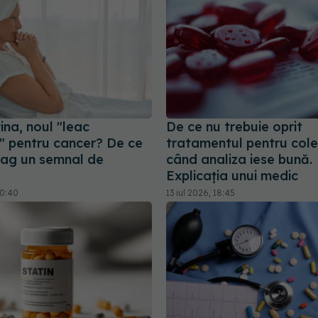
na, noul "leac
De ce nu trebuie oprit
l" pentru cancer? De ce
tratamentul pentru cole
trag un semnal de
când analiza iese bună.
Explicația unui medic
10:40
13 iul 2026, 18:45