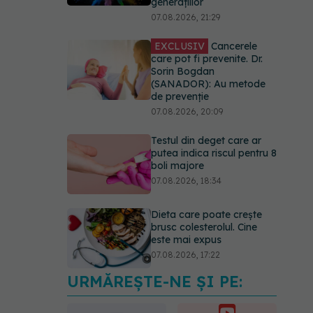
generațiilor
07.08.2026, 21:29
EXCLUSIV
Cancerele
care pot fi prevenite. Dr.
Sorin Bogdan
(SANADOR): Au metode
de prevenție
07.08.2026, 20:09
Testul din deget care ar
putea indica riscul pentru 8
boli majore
07.08.2026, 18:34
Dieta care poate crește
brusc colesterolul. Cine
este mai expus
07.08.2026, 17:22
URMĂREȘTE-NE ȘI PE:
Ceaiul care ajută
organismul să lupte cu