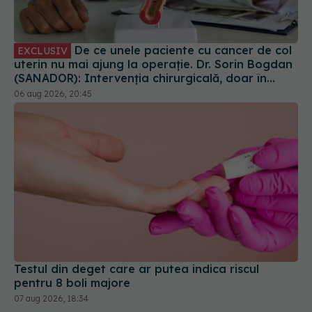
De ce unele paciente cu cancer de col
EXCLUSIV
uterin nu mai ajung la operație. Dr. Sorin Bogdan
(SANADOR): Intervenția chirurgicală, doar în
situații particulare
06 aug 2026, 20:45
Testul din deget care ar putea indica riscul
pentru 8 boli majore
07 aug 2026, 18:34