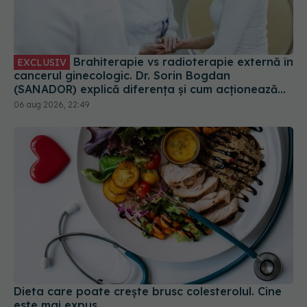
Brahiterapie vs radioterapie externă în
EXCLUSIV
cancerul ginecologic. Dr. Sorin Bogdan
(SANADOR) explică diferența și cum acționează
tratamentul
06 aug 2026, 22:49
Dieta care poate crește brusc colesterolul. Cine
este mai expus