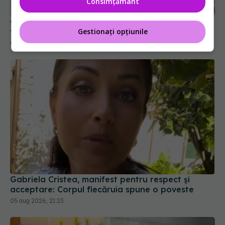
Consimțământ
Gestul banal din rutina de dimineață care poate
trăda primele semne de demență
Gestionați opțiunile
04 aug 2026, 09:52
Gabriela Cristea, manifest pentru respect și
acceptare: Corpul fiecăruia spune o poveste
05 aug 2026, 21:23