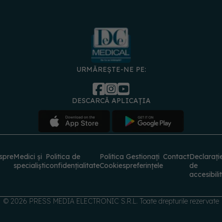
URMĂREȘTE-NE PE:
DESCARCĂ APLICAȚIA
spre
Medici și
Politica de
Politica
Gestionați
Contact
Declarați
specialiști
confidențialitate
Cookies
preferințele
de
accesibili
© 2026 PRESS MEDIA ELECTRONIC S.R.L. Toate drepturile rezervate