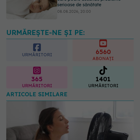
Cum folosești uleiul esențial de
rozmarin pentru a opri căderea
părului
09.08.2026, 11:00
URMĂREȘTE-NE ȘI PE:
6560
URMĂRITORI
ABONAȚI
365
1401
URMĂRITORI
URMĂRITORI
ARTICOLE SIMILARE