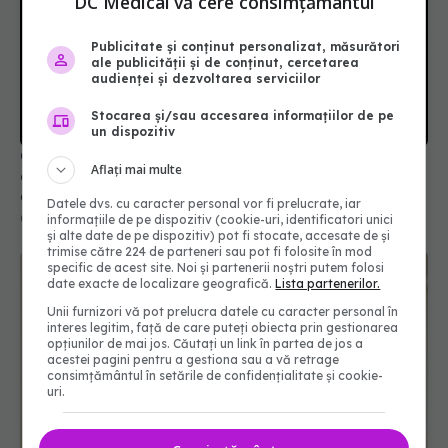
DC Medical vă cere consimțământul
Publicitate și conținut personalizat, măsurători
ale publicității și de conținut, cercetarea
audienței și dezvoltarea serviciilor
Stocarea și/sau accesarea informațiilor de pe
un dispozitiv
Ce spune culoarea ta preferată despre vârsta pe
Aflați mai multe
care o ai. Care este "codul cromatic" al
generațiilor
Datele dvs. cu caracter personal vor fi prelucrate, iar
07 aug 2026, 21:29
informațiile de pe dispozitiv (cookie-uri, identificatori unici
și alte date de pe dispozitiv) pot fi stocate, accesate de și
trimise către 224 de parteneri sau pot fi folosite în mod
specific de acest site. Noi și partenerii noștri putem folosi
date exacte de localizare geografică.
Lista partenerilor.
Unii furnizori vă pot prelucra datele cu caracter personal în
interes legitim, față de care puteți obiecta prin gestionarea
opțiunilor de mai jos. Căutați un link în partea de jos a
acestei pagini pentru a gestiona sau a vă retrage
consimțământul în setările de confidențialitate și cookie-
uri.