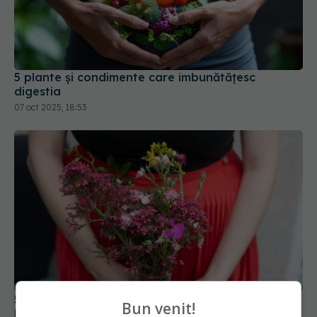
5 plante și condimente care îmbunătățesc
digestia
07 oct 2025, 18:53
5 plante medicinale care ajută la echilibrarea
Bun venit!
hormonilor