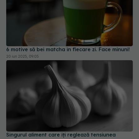
6 motive să bei matcha în fiecare zi. Face minuni!
20 iun 2025, 09:05
Singurul aliment care îți reglează tensiunea