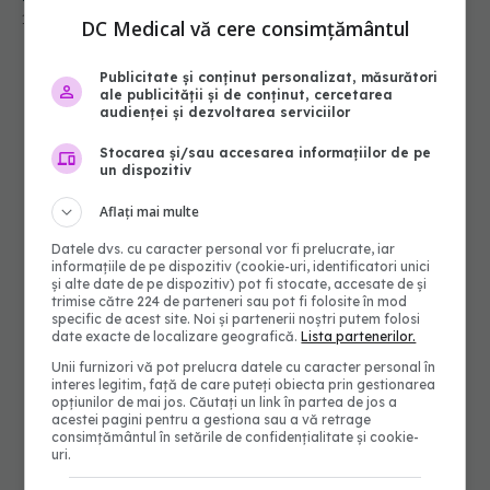
10 sep 2025, 14:10
DC Medical vă cere consimțământul
Publicitate și conținut personalizat, măsurători
ale publicității și de conținut, cercetarea
audienței și dezvoltarea serviciilor
Stocarea și/sau accesarea informațiilor de pe
un dispozitiv
Aflați mai multe
Datele dvs. cu caracter personal vor fi prelucrate, iar
informațiile de pe dispozitiv (cookie-uri, identificatori unici
și alte date de pe dispozitiv) pot fi stocate, accesate de și
trimise către 224 de parteneri sau pot fi folosite în mod
specific de acest site. Noi și partenerii noștri putem folosi
date exacte de localizare geografică.
Lista partenerilor.
Unii furnizori vă pot prelucra datele cu caracter personal în
interes legitim, față de care puteți obiecta prin gestionarea
opțiunilor de mai jos. Căutați un link în partea de jos a
acestei pagini pentru a gestiona sau a vă retrage
consimțământul în setările de confidențialitate și cookie-
uri.