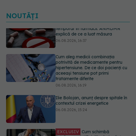
NOUTĂȚI
Cum aleg medicii combinația
potrivită de medicamente pentru
hipertensiune. De ce doi pacienți cu
aceeași tensiune pot primi
tratamente diferite
06.08.2026, 16:19
Ilie Bolojan, anunț despre spitale în
contextul crizei energetice
06.08.2026, 15:24
EXCLUSIV
Cum schimbă
Inteligența Artificială relația dintre
medic și pacient
06.08.2026, 14:34