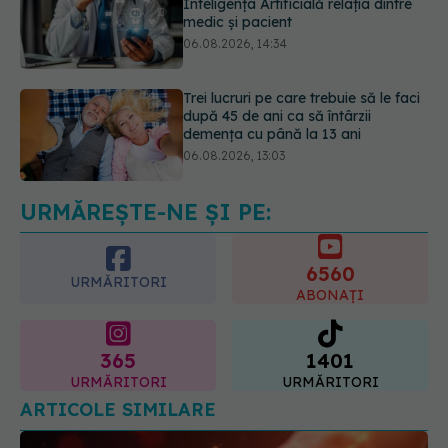
Trei lucruri pe care trebuie să le faci
după 45 de ani ca să întârzii
demența cu până la 13 ani
06.08.2026, 13:03
Colebil și Panzcebil, blocate
temporar în farmacii. ANMDMR
explică de ce a luat măsura
06.08.2026, 16:37
URMĂREȘTE-NE ȘI PE:
6560
URMĂRITORI
ABONAȚI
365
1401
URMĂRITORI
URMĂRITORI
ARTICOLE SIMILARE