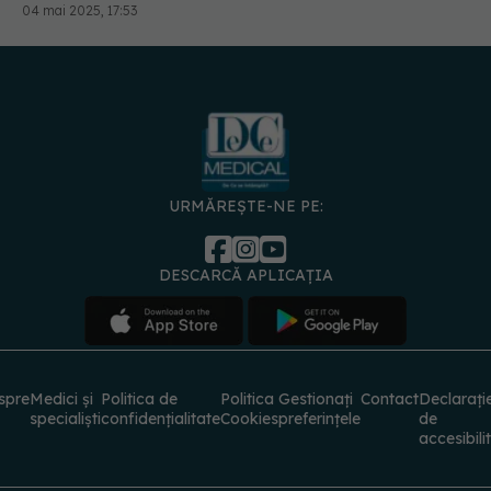
04 mai 2025, 17:53
URMĂREȘTE-NE PE:
DESCARCĂ APLICAȚIA
spre
Medici și
Politica de
Politica
Gestionați
Contact
Declarați
specialiști
confidențialitate
Cookies
preferințele
de
accesibili