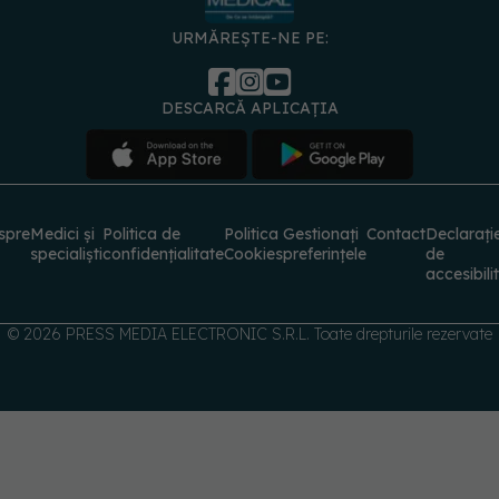
URMĂREȘTE-NE PE:
DESCARCĂ APLICAȚIA
spre
Medici și
Politica de
Politica
Gestionați
Contact
Declarați
specialiști
confidențialitate
Cookies
preferințele
de
accesibili
© 2026 PRESS MEDIA ELECTRONIC S.R.L. Toate drepturile rezervate