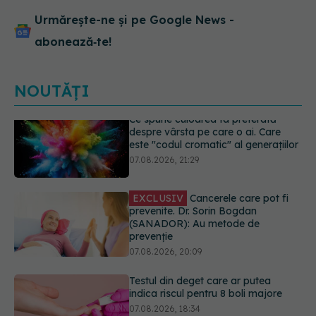
Urmărește-ne și pe Google News -
abonează‑te!
NOUTĂȚI
EXCLUSIV
Cancerele care pot fi
prevenite. Dr. Sorin Bogdan
(SANADOR): Au metode de
prevenție
07.08.2026, 20:09
Testul din deget care ar putea
indica riscul pentru 8 boli majore
07.08.2026, 18:34
Dieta care poate crește brusc
colesterolul. Cine este mai expus