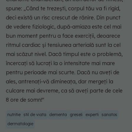
spune: „Când te trezești, corpul tău va fi rigid,
deci există un risc crescut de rănire. Din punct
de vedere fiziologic, după-amiaza este cel mai
bun moment pentru a face exerciții, deoarece
ritmul cardiac și tensiunea arterială sunt la cel
mai scăzut nivel. Dacă timpul este o problemă,
încercați să lucrați la o intensitate mai mare
pentru perioade mai scurte. Dacă nu aveți de
ales, antrenați-vă dimineața, dar mergeți la
culcare mai devreme, ca să aveți parte de cele
8 ore de somn!"
nutritie
stil de viata
dementa
greseli
experti
sanatos
dermatologie