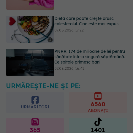
07.08.2026, 17:22
PNRR: 174 de milioane de lei pentru
sănătate într-o singură săptămână.
Ce spitale primesc bani
07.08.2026, 16:41
Ce spune culoarea ta preferată
despre vârsta pe care o ai. Care
este "codul cromatic" al generațiilor
07.08.2026, 21:29
URMĂREȘTE-NE ȘI PE:
6560
URMĂRITORI
ABONAȚI
365
1401