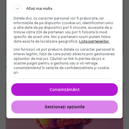
Aflați mai multe
Datele dvs. cu caracter personal vor fi prelucrate, iar
informațiile de pe dispozitiv (cookie-uri, identificatori unici
și alte date de pe dispozitiv) pot fi stocate, accesate de și
trimise către 224 de parteneri sau pot fi folosite în mod
specific de acest site. Noi și partenerii noștri putem folosi
date exacte de localizare geografică.
Lista partenerilor.
Unii furnizori vă pot prelucra datele cu caracter personal în
interes legitim, față de care puteți obiecta prin gestionarea
opțiunilor de mai jos. Căutați un link în partea de jos a
Menstruații dureroase? Acest remediu naturist
acestei pagini pentru a gestiona sau a vă retrage
poate înlocui calmantele
consimțământul în setările de confidențialitate și cookie-
11 mai 2025, 13:16
uri.
Consimțământ
Gestionați opțiunile