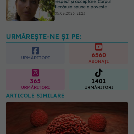
Medicii de la Fundeni demontează
unul dintre cele mai răspândite
mituri despre diabet
06.08.2026, 11:52
URMĂREȘTE-NE ȘI PE:
6560
URMĂRITORI
ABONAȚI
365
1401
URMĂRITORI
URMĂRITORI
ARTICOLE SIMILARE