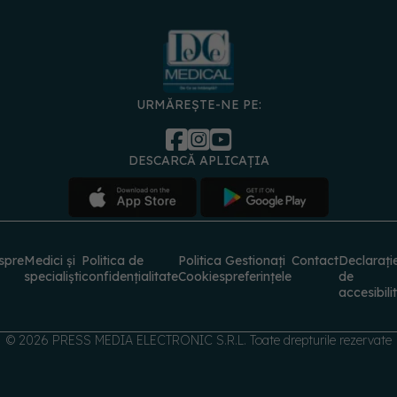
URMĂREȘTE-NE PE:
DESCARCĂ APLICAȚIA
spre
Medici și
Politica de
Politica
Gestionați
Contact
Declarați
specialiști
confidențialitate
Cookies
preferințele
de
accesibili
© 2026 PRESS MEDIA ELECTRONIC S.R.L. Toate drepturile rezervate