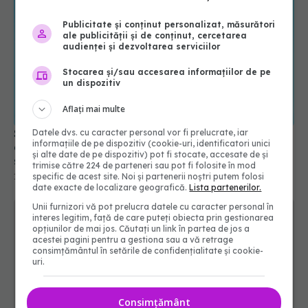
Publicitate și conținut personalizat, măsurători
ale publicității și de conținut, cercetarea
audienței și dezvoltarea serviciilor
Stocarea și/sau accesarea informațiilor de pe
un dispozitiv
Aflați mai multe
Sucul răcoritor care accelerează arderea
Datele dvs. cu caracter personal vor fi prelucrate, iar
informațiile de pe dispozitiv (cookie-uri, identificatori unici
grăsimilor. Reduce glicemia, curăță intestinul și
și alte date de pe dispozitiv) pot fi stocate, accesate de și
sprijină metabolismul
trimise către 224 de parteneri sau pot fi folosite în mod
specific de acest site. Noi și partenerii noștri putem folosi
19 iun 2025, 16:43
date exacte de localizare geografică.
Lista partenerilor.
Unii furnizori vă pot prelucra datele cu caracter personal în
interes legitim, față de care puteți obiecta prin gestionarea
opțiunilor de mai jos. Căutați un link în partea de jos a
acestei pagini pentru a gestiona sau a vă retrage
consimțământul în setările de confidențialitate și cookie-
uri.
Consimțământ