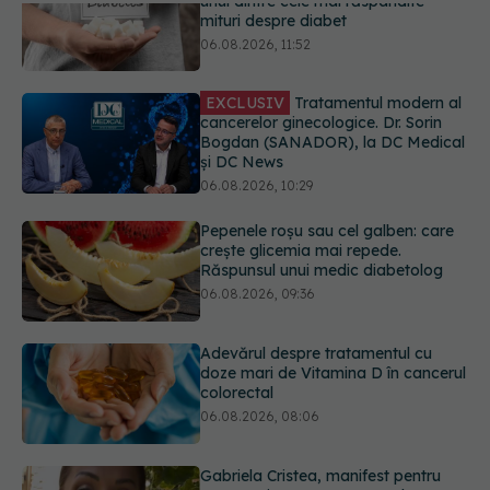
EXCLUSIV
Tratamentul modern al
cancerelor ginecologice. Dr. Sorin
Bogdan (SANADOR), la DC Medical
și DC News
06.08.2026, 10:29
Pepenele roșu sau cel galben: care
crește glicemia mai repede.
Răspunsul unui medic diabetolog
06.08.2026, 09:36
Adevărul despre tratamentul cu
doze mari de Vitamina D în cancerul
colorectal
06.08.2026, 08:06
Gabriela Cristea, manifest pentru
respect și acceptare: Corpul
fiecăruia spune o poveste
05.08.2026, 21:23