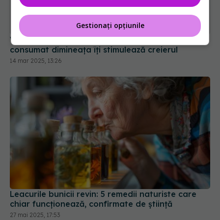
Gestionați opțiunile
Vrei o minte mai ascuțită? Acest aliment
consumat dimineața îți stimulează creierul
14 mar 2025, 13:26
Leacurile bunicii revin: 5 remedii naturiste care
chiar funcționează, confirmate de știință
27 mai 2025, 17:53