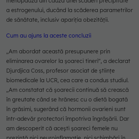
menopauză din cauza unei scăderi precipitate
a estrogenului, ducând la scăderea parametrilor
de sănătate, inclusiv apariția obezității.
Cum au ajuns la aceste concluzii
„
Am abordat această presupunere prin
eliminarea ovarelor la șoareci tineri
", a declarat
Djurdjica Coss, profesor asociat de științe
biomedicale la UCR, cea care a condus studiul.
„
Am constatat că șoarecii continuă să crească
în greutate când se hrănesc cu o dietă bogată
în grăsimi, sugerând că hormonii ovarieni sunt
într-adevăr protectori împotriva îngrășării. Dar
am descoperit că acești șoareci femele nu
prezintă nici neuroinflamație, nici schimbări în