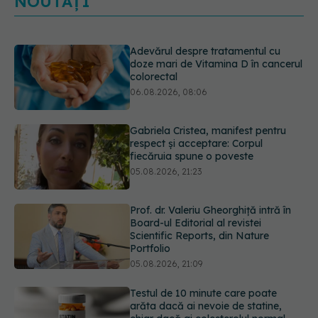
NOUTĂȚI
Gabriela Cristea, manifest pentru
respect și acceptare: Corpul
fiecăruia spune o poveste
05.08.2026, 21:23
Prof. dr. Valeriu Gheorghiță intră în
Board-ul Editorial al revistei
Scientific Reports, din Nature
Portfolio
05.08.2026, 21:09
Testul de 10 minute care poate
arăta dacă ai nevoie de statine,
chiar dacă ai colesterolul normal
05.08.2026, 19:42
Unde trebuie să ții pâinea când
afară este caniculă. Greșeala care o