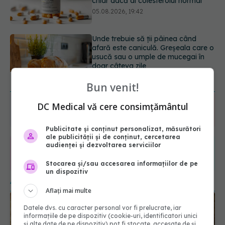
usucă sau o umple de mucegai în
doar câteva zile
05.08.2026, 18:33
Adevărul despre tratamentul cu
doze mari de Vitamina D în cancerul
colorectal
06.08.2026, 08:06
URMĂREȘTE-NE ȘI PE:
Bun venit!
DC Medical vă cere consimțământul
6560
URMĂRITORI
ABONAȚI
Publicitate și conținut personalizat, măsurători
ale publicității și de conținut, cercetarea
audienței și dezvoltarea serviciilor
365
1401
Stocarea și/sau accesarea informațiilor de pe
URMĂRITORI
URMĂRITORI
un dispozitiv
ARTICOLE SIMILARE
Aflați mai multe
Datele dvs. cu caracter personal vor fi prelucrate, iar
informațiile de pe dispozitiv (cookie-uri, identificatori unici
și alte date de pe dispozitiv) pot fi stocate, accesate de și