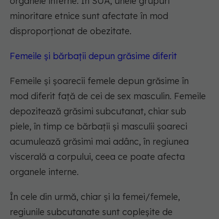
organele interne. În SUA, unele grupuri
minoritare etnice sunt afectate în mod
disproporționat de obezitate.
Femeile și bărbații depun grăsime diferit
Femeile și șoarecii femele depun grăsime în
mod diferit față de cei de sex masculin. Femeile
depozitează grăsimi subcutanat, chiar sub
piele, în timp ce bărbații și masculii șoareci
acumulează grăsimi mai adânc, în regiunea
viscerală a corpului, ceea ce poate afecta
organele interne.
În cele din urmă, chiar și la femei/femele,
regiunile subcutanate sunt copleșite de