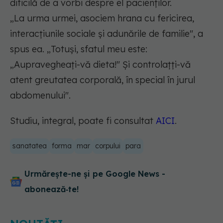
dificilă de a vorbi despre el pacienților.
„
La urma urmei, asociem hrana cu fericirea,
interacțiunile sociale și adunările de familie
", a
spus ea. „
Totuși, sfatul meu este:
„Aupravegheați-vă dieta!" Și controlațți-vă
atent greutatea corporală, în special în jurul
abdomenului
".
Studiu, integral, poate fi consultat
AICI
.
sanatatea
forma
mar
corpului
para
Urmărește-ne și pe Google News -
abonează‑te!