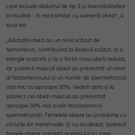
care include diabetul de tip 2 și insensibilitatea
la insulină - în mod similar cu oamenii obezi
", a
spus ea.
„
Bărbații obezi au un nivel scăzut de
testosteron, contribuind la libidoul scăzut, la o
energie scazută și la o forță musculară redusă,
iar șoarecii masculi obezi au prezentat un nivel
al testosteronului și un număr de spermatozoizi
mai mic cu aproape 50%. Vedem asta și la
șoareci; cei obezi masculi au prezentat
aproape 50% mai puțin testosteron si
spermatozoizi. Femelele obeze au probleme cu
ciclurile lor menstruale. Și nu ovulează. Șoarecii
femele obeze prezintă același lucru, care