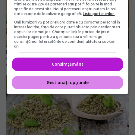
trimise către 224 de parteneri sau pot fi folosite în mod
specific de acest site. Noi și partenerii noștri putem folosi
date exacte de localizare geografică.
Lista partenerilor.
Unii furnizori vă pot prelucra datele cu caracter personal în
interes legitim, față de care puteți obiecta prin gestionarea
opțiunilor de mai jos. Căutați un link în partea de jos a
acestei pagini pentru a gestiona sau a vă retrage
consimțământul în setările de confidențialitate și cookie-
uri.
Leguma care distruge cancerul și regenerează
celulele. Curăță corpul de toxine
Consimțământ
04 mai 2025, 17:53
Gestionați opțiunile