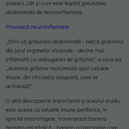
șoareci, cât și cum este legată greutatea
abdominală de neuroinflamație.
Provoacă neuroinflamație
„
Știm că grăsimea abdominală - adică grasimea
din jurul organelor viscerale - devine mai
inflamată cu adăugarea de grăsime"
, a spus ea.
„Această grăsime recrutează apoi celulele
imune, din circulația sanguină, care se
activează".
O altă descoperire importantă a acestui studiu
este aceea că celulele imune periferice, în
special macrofagele, traversează bariera
hemato-encefalică - bariera protectoare care