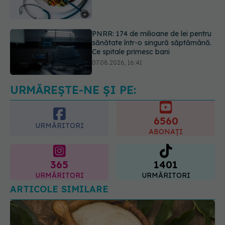
sănătate într-o singură săptămână.
Ce spitale primesc bani
07.08.2026, 16:41
Ce spune culoarea ta preferată
despre vârsta pe care o ai. Care
este "codul cromatic" al generațiilor
07.08.2026, 21:29
URMĂREȘTE-NE ȘI PE:
6560
URMĂRITORI
ABONAȚI
365
1401
URMĂRITORI
URMĂRITORI
ARTICOLE SIMILARE