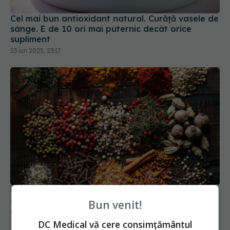
Cel mai bun antioxidant natural. Curăță vasele de
sânge. E de 10 ori mai puternic decât orice
supliment
23 iun 2025, 23:17
Consumul de cuișoare, beneficii. 11 motive pentru
care să le incluzi în dieta zilnică
Bun venit!
09 feb 2025, 14:04
DC Medical vă cere consimțământul