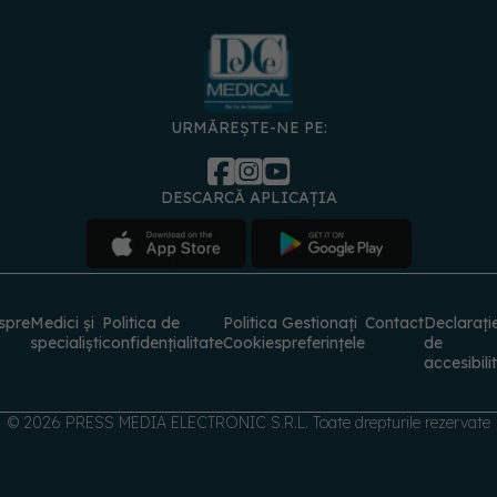
URMĂREȘTE-NE PE:
DESCARCĂ APLICAȚIA
spre
Medici și
Politica de
Politica
Gestionați
Contact
Declarați
specialiști
confidențialitate
Cookies
preferințele
de
accesibili
© 2026 PRESS MEDIA ELECTRONIC S.R.L. Toate drepturile rezervate