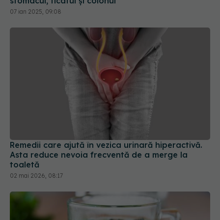
stomacul, ficatul și colonul
07 ian 2025, 09:08
Remedii care ajută în vezica urinară hiperactivă.
Asta reduce nevoia frecventă de a merge la
toaletă
02 mai 2026, 08:17