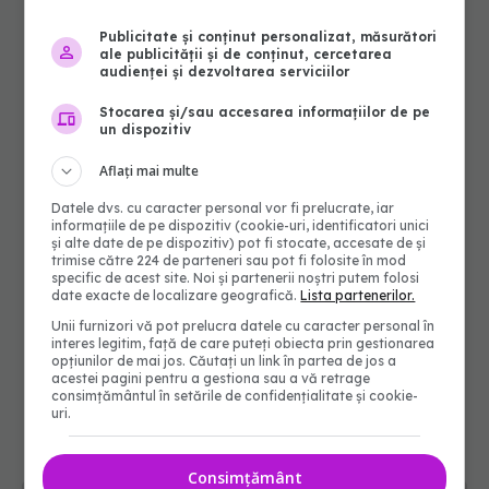
Publicitate și conținut personalizat, măsurători
ale publicității și de conținut, cercetarea
audienței și dezvoltarea serviciilor
Stocarea și/sau accesarea informațiilor de pe
un dispozitiv
Aflați mai multe
Datele dvs. cu caracter personal vor fi prelucrate, iar
informațiile de pe dispozitiv (cookie-uri, identificatori unici
și alte date de pe dispozitiv) pot fi stocate, accesate de și
trimise către 224 de parteneri sau pot fi folosite în mod
specific de acest site. Noi și partenerii noștri putem folosi
date exacte de localizare geografică.
Lista partenerilor.
Unii furnizori vă pot prelucra datele cu caracter personal în
interes legitim, față de care puteți obiecta prin gestionarea
opțiunilor de mai jos. Căutați un link în partea de jos a
acestei pagini pentru a gestiona sau a vă retrage
consimțământul în setările de confidențialitate și cookie-
uri.
Consimțământ