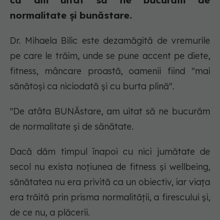
că am uitat să ne bucurăm de
normalitate și bunăstare.
Dr. Mihaela Bilic este dezamăgită de vremurile
pe care le trăim, unde se pune accent pe diete,
fitness, mâncare proastă, oamenii fiind "mai
sănătoși ca niciodată și cu burta plină".
"De atâta BUNĂstare, am uitat să ne bucurăm
de normalitate și de sănătate.
Dacă dăm timpul înapoi cu nici jumătate de
secol nu exista noțiunea de fitness și wellbeing,
sănătatea nu era privită ca un obiectiv, iar viața
era trăită prin prisma normalității, a firescului și,
de ce nu, a plăcerii.