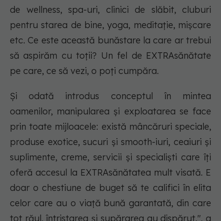
de wellness, spa-uri, clinici de slăbit, cluburi
pentru starea de bine, yoga, meditație, mișcare
etc. Ce este această bunăstare la care ar trebui
să aspirăm cu toții? Un fel de EXTRAsănătate
pe care, ce să vezi, o poți cumpăra.
Și odată introdus conceptul în mintea
oamenilor, manipularea și exploatarea se face
prin toate mijloacele: există mâncăruri speciale,
produse exotice, sucuri și smooth-iuri, ceaiuri și
suplimente, creme, servicii și specialiști care îți
oferă accesul la EXTRAsănătatea mult visată. E
doar o chestiune de buget să te califici în elita
celor care au o viață bună garantată, din care
tot răul, întristarea și supărarea au dispărut.", a