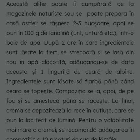
Această alifie poate fi cumpărată de la
magazinele naturiste sau se poate prepara în
casă astfel: se râşnesc 2-3 nucşoare, apoi se
pun în 100 g de lanolină (unt, untură etc.), într-o
baie de apă. După 2 ore în care ingredientele
sunt lăsate la fiert, se strecoară şi se lasă din
nou în apă clocotită, adăugându-se de data
aceasta şi 1 linguriţă de ceară de albine.
Ingredientele sunt lăsate să fiarbă până când
ceara se topeşte. Compoziţia se ia, apoi, de pe
foc şi se amestecă până se răceşte. La final,
crema se depozitează la rece în cutiuţe, care se
pun la loc ferit de lumină. Pentru o valabilitate
mai mare a cremei, se recomandă adăugarea în
compoziţie a 10 picături de suc de lămâie.