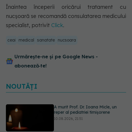
Înaintea începerii oricărui tratament cu
nucşoară se recomandă consulatarea medicului
specialist, potrivit
Click
.
ceai
medical
sanatate
nucsoara
Urmărește-ne și pe Google News -
abonează‑te!
A murit Prof. Dr. Ioana Micle, un
reper al pediatriei timișorene
10.08.2026, 21:51
NOUTĂȚI
Doliu în medicina românească. A
murit medicul Doru Valentin Vasilie,
după aproape 40 de ani dedicați
copiilor
10.08.2026, 21:30