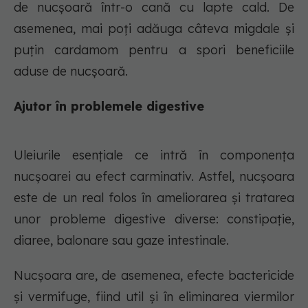
de nucşoară într-o cană cu lapte cald. De
asemenea, mai poţi adăuga câteva migdale şi
puţin cardamom pentru a spori beneficiile
aduse de nucşoară.
Ajutor în problemele digestive
Uleiurile esenţiale ce intră în componenţa
nucşoarei au efect carminativ. Astfel, nucşoara
este de un real folos în ameliorarea şi tratarea
unor probleme digestive diverse: constipaţie,
diaree, balonare sau gaze intestinale.
Nucșoara are, de asemenea, efecte bactericide
şi vermifuge, fiind util şi în eliminarea viermilor