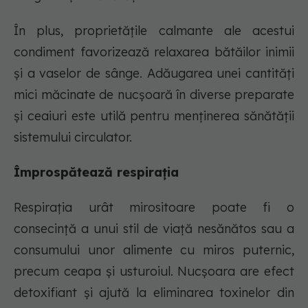
În plus, proprietăţile calmante ale acestui
condiment favorizează relaxarea bătăilor inimii
şi a vaselor de sânge. Adăugarea unei cantităţi
mici măcinate de nucşoară în diverse preparate
şi ceaiuri este utilă pentru menţinerea sănătăţii
sistemului circulator.
Împrospătează respiraţia
Respiraţia urât mirositoare poate fi o
consecinţă a unui stil de viaţă nesănătos sau a
consumului unor alimente cu miros puternic,
precum ceapa şi usturoiul. Nucşoara are efect
detoxifiant şi ajută la eliminarea toxinelor din