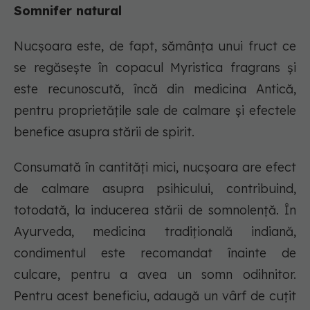
Somnifer natural
Nucşoara este, de fapt, sămânţa unui fruct ce
se regăseşte în copacul Myristica fragrans și
este recunoscută, încă din medicina Antică,
pentru proprietăţile sale de calmare şi efectele
benefice asupra stării de spirit.
Consumată în cantităţi mici, nucşoara are efect
de calmare asupra psihicului, contribuind,
totodată, la inducerea stării de somnolenţă. În
Ayurveda, medicina tradiţională indiană,
condimentul este recomandat înainte de
culcare, pentru a avea un somn odihnitor.
Pentru acest beneficiu, adaugă un vârf de cuţit