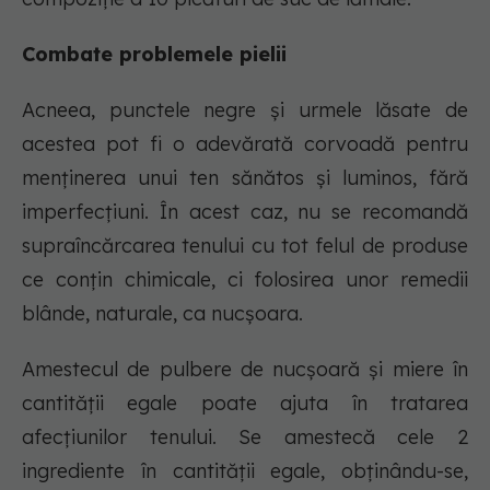
Combate problemele pielii
Acneea, punctele negre şi urmele lăsate de
acestea pot fi o adevărată corvoadă pentru
menţinerea unui ten sănătos şi luminos, fără
imperfecţiuni. În acest caz, nu se recomandă
supraîncărcarea tenului cu tot felul de produse
ce conţin chimicale, ci folosirea unor remedii
blânde, naturale, ca nucşoara.
Amestecul de pulbere de nucşoară şi miere în
cantităţii egale poate ajuta în tratarea
afecţiunilor tenului. Se amestecă cele 2
ingrediente în cantităţii egale, obţinându-se,