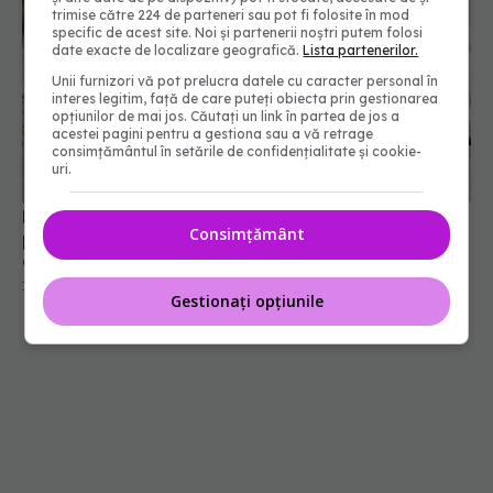
trimise către 224 de parteneri sau pot fi folosite în mod
specific de acest site. Noi și partenerii noștri putem folosi
date exacte de localizare geografică.
Lista partenerilor.
Unii furnizori vă pot prelucra datele cu caracter personal în
interes legitim, față de care puteți obiecta prin gestionarea
opțiunilor de mai jos. Căutați un link în partea de jos a
acestei pagini pentru a gestiona sau a vă retrage
consimțământul în setările de confidențialitate și cookie-
uri.
Planta banală care are 5 beneficii puternice
Consimțământ
pentru sănătate. Distruge bacteriile și are efect
anticancer
11 apr 2026, 18:56
Gestionați opțiunile