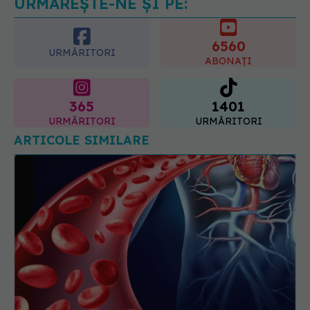
URMĂREȘTE-NE ȘI PE:
6560
URMĂRITORI
ABONAȚI
365
1401
URMĂRITORI
URMĂRITORI
ARTICOLE SIMILARE