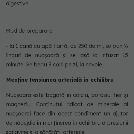
digestive.
Mod de preparare:
- la 1 cană cu apă fiartă, de 250 de ml, se pun ½
linguri de nucşoară şi se lasă la infuzat 15
minute. Se beau 3 căni pe zi, la nevoie.
Menţine tensiunea arterială în echilibru
Nucşoara este bogată în calciu, potasiu, fier şi
magneziu. Conţinutul ridicat de minerale al
nucşoarei face din acest condiment un ajutor
de nădejdie în menţinerea în echilibru a presiunii
sangvine şi a sănătăţii arteriale.