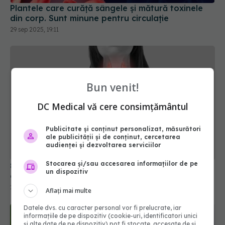
Plantele care curăță sângele și mătură toxinele
din corp. Sunt minune pentru circulație
29 sep 2025, 19:11
Bun venit!
DC Medical vă cere consimțământul
Publicitate și conținut personalizat, măsurători
ale publicității și de conținut, cercetarea
audienței și dezvoltarea serviciilor
Stocarea și/sau accesarea informațiilor de pe
8 plante "minune" pentru tiroidă: ce spun studiile
un dispozitiv
despre ele
25 iul 2026, 20:27
Aflați mai multe
Datele dvs. cu caracter personal vor fi prelucrate, iar
informațiile de pe dispozitiv (cookie-uri, identificatori unici
și alte date de pe dispozitiv) pot fi stocate, accesate de și