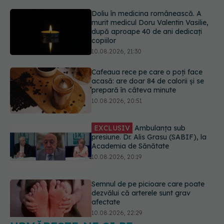
Cafeaua rece pe care o poți face
acasă: are doar 84 de calorii și se
prepară în câteva minute
10.08.2026, 20:51
EXCLUSIV
Ambulanța sub
presiune. Dr. Alis Grasu (SABIF), la
Academia de Sănătate
10.08.2026, 20:19
Semnul de pe picioare care poate
dezvălui că arterele sunt grav
afectate
10.08.2026, 22:29