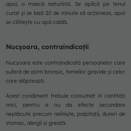
apoi, o mască naturistă. Se aplică pe tenul
curat şi se lasă 20 de minute să acţioneze, apoi
se clăteşte cu apă caldă.
Nucșoara, contraindicaţii
Nucşoara este contraindicată persoanelor care
suferă de astm bronşic, femeilor gravide şi celor
care alăptează.
Acest condiment trebuie consumat în cantităţi
mici, pentru a nu da efecte secundare
neplăcute precum nelinişte, palpitaţii, dureri de
stomac, alergii şi greaţă.