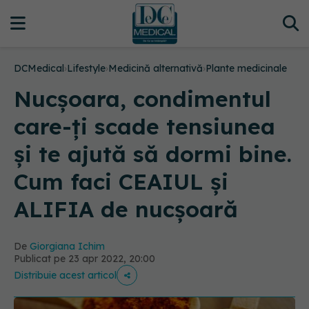
DCMedical
›
Lifestyle
›
Medicină alternativă
›
Plante medicinale
Nucșoara, condimentul
care-ți scade tensiunea
şi te ajută să dormi bine.
Cum faci CEAIUL și
ALIFIA de nucșoară
De
Giorgiana Ichim
Publicat pe 23 apr 2022, 20:00
Distribuie acest articol