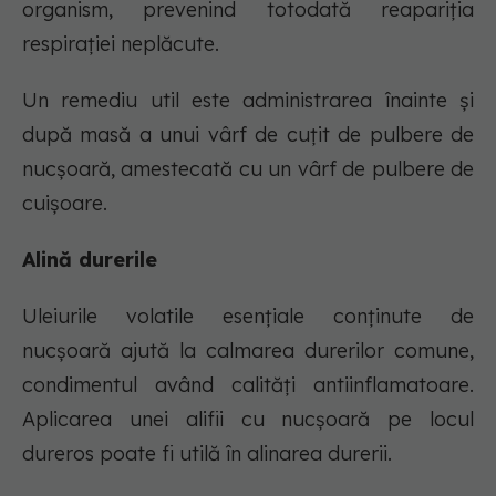
organism, prevenind totodată reapariţia
respiraţiei neplăcute.
Un remediu util este administrarea înainte şi
după masă a unui vârf de cuţit de pulbere de
nucşoară, amestecată cu un vârf de pulbere de
cuişoare.
Alină durerile
Uleiurile volatile esenţiale conţinute de
nucşoară ajută la calmarea durerilor comune,
condimentul având calităţi antiinflamatoare.
Aplicarea unei alifii cu nucşoară pe locul
dureros poate fi utilă în alinarea durerii.