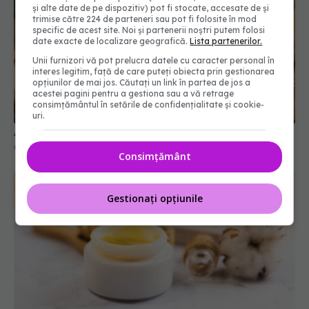
și alte date de pe dispozitiv) pot fi stocate, accesate de și
trimise către 224 de parteneri sau pot fi folosite în mod
specific de acest site. Noi și partenerii noștri putem folosi
date exacte de localizare geografică.
Lista partenerilor.
Unii furnizori vă pot prelucra datele cu caracter personal în
interes legitim, față de care puteți obiecta prin gestionarea
opțiunilor de mai jos. Căutați un link în partea de jos a
acestei pagini pentru a gestiona sau a vă retrage
consimțământul în setările de confidențialitate și cookie-
uri.
Ashwagandha: 4 efecte adverse potențial grave
07 aug 2026, 11:03
Consimțământ
Gestionați opțiunile