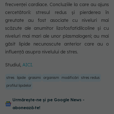
frecvenței cardiace. Concluziile la care au ajuns
cercetătorii: stresul redus și pierderea în
greutate au fost asociate cu niveluri mai
scăzute ale anumitor lizofosfatidilcoline și cu
niveluri mai mari ale unor plasmalogeni; au mai
găsit lipide necunoscute anterior care au o
influență asupra nivelului de stres.
Studiul,
AICI.
stres
lipide
grasimi
organism
modificări
stres redus
profilul lipidelor
Urmărește-ne și pe Google News -
abonează‑te!