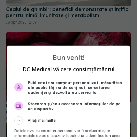
Ceaiul de ghimbir: beneficii demonstrate științific
pentru inimă, imunitate și metabolism
18 apr 2025, 11:59
Bun venit!
DC Medical vă cere consimțământul
Publicitate și conținut personalizat, măsurători
ale publicității și de conținut, cercetarea
audienței și dezvoltarea serviciilor
Stocarea și/sau accesarea informațiilor de pe
De ce tot mai mulți oameni beau suc de sfeclă
un dispozitiv
roșie. Beneficiile care i-au surprins pe cercetători
07 apr 2026, 12:20
Aflați mai multe
Datele dvs. cu caracter personal vor fi prelucrate, iar
informațiile de pe dispozitiv (cookie-uri, identificatori unici