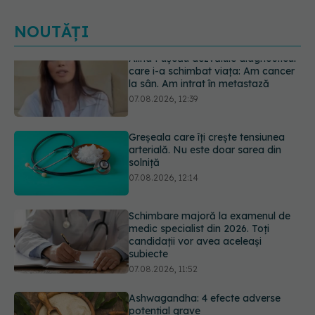
NOUTĂȚI
Greșeala care îți crește tensiunea
arterială. Nu este doar sarea din
solniță
07.08.2026, 12:14
Schimbare majoră la examenul de
medic specialist din 2026. Toți
candidații vor avea aceleași
subiecte
07.08.2026, 11:52
Ashwagandha: 4 efecte adverse
potențial grave
07.08.2026, 11:03