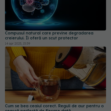
Compusul natural care previne degradarea
creierului. Îi oferă un scut protector
14 apr 2025, 15:59
Cum se bea ceaiul corect. Reguli de aur pentru o
ceașcă perfectă de fiecare dată