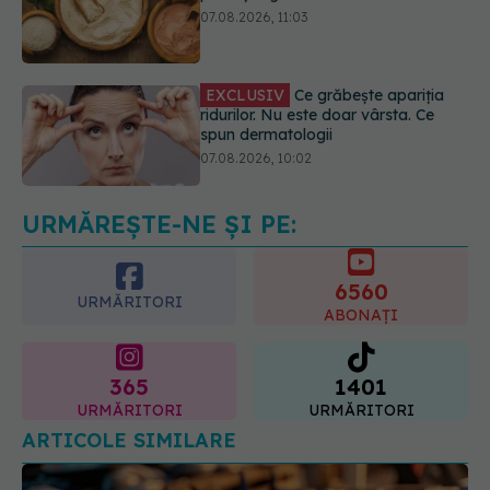
EXCLUSIV
Ce grăbește apariția
ridurilor. Nu este doar vârsta. Ce
spun dermatologii
07.08.2026, 10:02
Alina Pușcău dezvăluie diagnosticul
care i-a schimbat viața: Am cancer
la sân. Am intrat în metastază
07.08.2026, 12:39
URMĂREȘTE-NE ȘI PE:
6560
URMĂRITORI
ABONAȚI
365
1401
URMĂRITORI
URMĂRITORI
ARTICOLE SIMILARE