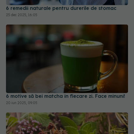
6 remedii naturale pentru durerile de stomac
25 dec 2025, 16:05
6 motive să bei matcha în fiecare zi. Face minuni!
20 iun 2025, 09:05