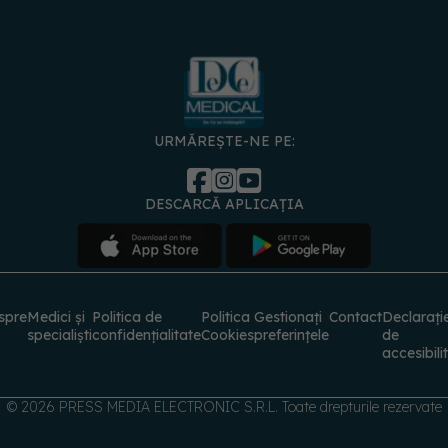
URMĂREȘTE-NE PE:
DESCARCĂ APLICAȚIA
spre
Medici și
Politica de
Politica
Gestionați
Contact
Declarați
specialiști
confidențialitate
Cookies
preferințele
de
accesibili
© 2026 PRESS MEDIA ELECTRONIC S.R.L. Toate drepturile rezervate