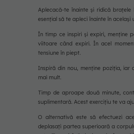
Aplecacă-te înainte și ridică brațel
esențial să te apleci înainte în acela
În timp ce inspiri și expiri, menține
viitoare când expiri. În acel moment
tensiune în piept.
Inspiră din nou, menține poziția, iar 
mai mult.
Timp de aproape două minute, contin
suplimentară. Acest exercițiu te va aju
O alternativă este să efectuezi acel
deplasați partea superioară a corpul