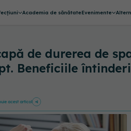
fecțiuni
Academia de sănătate
Evenimente
Alter
scapă de durerea de spa
pt. Beneficiile întinder
buie acest articol