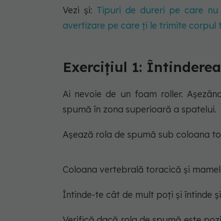
Vezi și:
Tipuri de dureri pe care nu
avertizare pe care ți le trimite corpul 
Exercițiul 1: Întindere
Ai nevoie de un foam roller. Așezând
spumă în zona superioară a spatelui.
Așează rola de spumă sub coloana tora
Coloana vertebrală toracică și mamelo
Întinde-te cât de mult poți și întinde ș
Verifică dacă rola de spumă este pozi