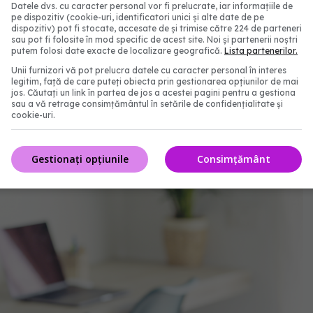
tea și distruge infecțiile. Impactul sportului asupra
Datele dvs. cu caracter personal vor fi prelucrate, iar informațiile de
pe dispozitiv (cookie-uri, identificatori unici și alte date de pe
dispozitiv) pot fi stocate, accesate de și trimise către 224 de parteneri
sau pot fi folosite în mod specific de acest site. Noi și partenerii noștri
putem folosi date exacte de localizare geografică.
Lista partenerilor.
Unii furnizori vă pot prelucra datele cu caracter personal în interes
legitim, față de care puteți obiecta prin gestionarea opțiunilor de mai
jos. Căutați un link în partea de jos a acestei pagini pentru a gestiona
sau a vă retrage consimțământul în setările de confidențialitate și
cookie-uri.
Gestionați opțiunile
Consimțământ