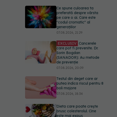
Ce spune culoarea ta
preferată despre vârsta
pe care o ai. Care este
"codul cromatic" al
generațiilor
07.08.2026, 21:29
EXCLUSIV
Cancerele
care pot fi prevenite. Dr.
Sorin Bogdan
(SANADOR): Au metode
de prevenție
07.08.2026, 20:09
Testul din deget care ar
putea indica riscul pentru 8
boli majore
07.08.2026, 18:34
Dieta care poate crește
brusc colesterolul. Cine
este mai expus