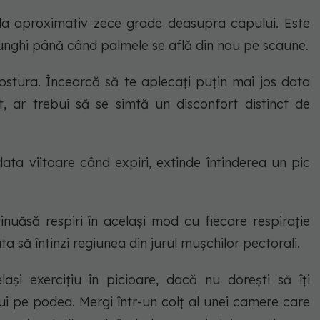
e la aproximativ zece grade deasupra capului. Este
și unghi până când palmele se află din nou pe scaune.
 postura. Încearcă să te aplecați puțin mai jos data
, ar trebui să se simtă un disconfort distinct de
data viitoare când expiri, extinde întinderea un pic
uăsă respiri în același mod cu fiecare respirație
ta să întinzi regiunea din jurul mușchilor pectorali.
ași exercițiu în picioare, dacă nu dorești să îți
ui pe podea. Mergi într-un colț al unei camere care