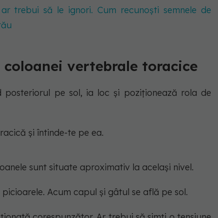
 ar trebui să le ignori. Cum recunoști semnele de
tău
a coloanei vertebrale toracice
 posteriorul pe sol, ia loc și poziționează rola de
cică și întinde-te pe ea.
anele sunt situate aproximativ la același nivel.
i picioarele. Acum capul și gâtul se află pe sol.
ționată corespunzător. Ar trebui să simți o tensiune