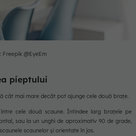
: Freepik @EyeEm
ea pieptului
ță cât mai mare decât pot ajunge cele două brațe.
 între cele două scaune. Întindee larg brațele pe
izontal, sau la un unghi de aproximativ 90 de grade,
scaunele scaunelor și orientate în jos.