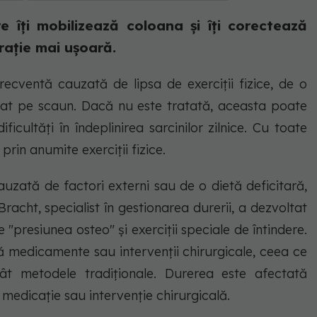
 îți mobilizează coloana și îți corectează
irație mai ușoară.
ecventă cauzată de lipsa de exerciții fizice, de o
gat pe scaun. Dacă nu este tratată, aceasta poate
cultăți în îndeplinirea sarcinilor zilnice. Cu toate
prin anumite exerciții fizice.
uzată de factori externi sau de o dietă deficitară,
acht, specialist în gestionarea durerii, a dezvoltat
"presiunea osteo" și exerciții speciale de întindere.
medicamente sau intervenții chirurgicale, ceea ce
ât metodele tradiționale. Durerea este afectată
medicație sau intervenție chirurgicală.