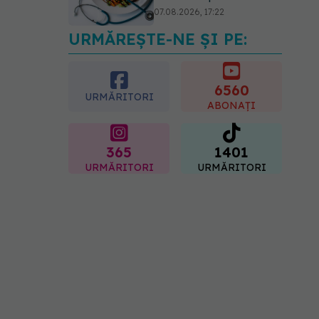
07.08.2026, 17:22
URMĂREȘTE-NE ȘI PE:
Ceaiul care ajută
organismul să lupte cu
inflamația. Poate regla
glicemia și colesterolul
6560
URMĂRITORI
08.08.2026, 09:00
ABONAȚI
365
1401
URMĂRITORI
URMĂRITORI