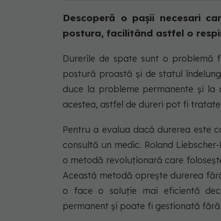
Descoperă o pașii necesari care
postura, facilitând astfel o resp
Durerile de spate sunt o problemă fr
postură proastă și de statul îndelun
duce la probleme permanente și la difi
acestea, astfel de dureri pot fi tratate 
Pentru a evalua dacă durerea este ca
consultă un medic. Roland Liebscher-Br
o metodă revoluționară care folosește 
Această metodă oprește durerea fără 
o face o soluție mai eficientă dec
permanent și poate fi gestionată fără 