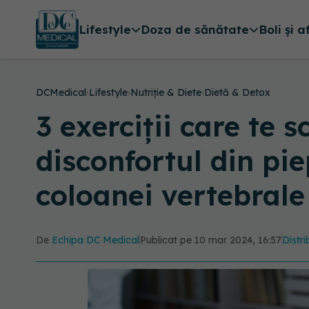
Lifestyle
Doza de sănătate
Boli și a
DCMedical
›
Lifestyle
›
Nutriție & Diete
›
Dietă & Detox
3 exerciții care te 
disconfortul din pie
coloanei vertebrale
De
Echipa DC Medical
Publicat pe 10 mar 2024, 16:57
Distri