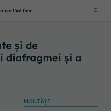
native fără fum
te și de
ii diafragmei și a
NOUTĂȚI