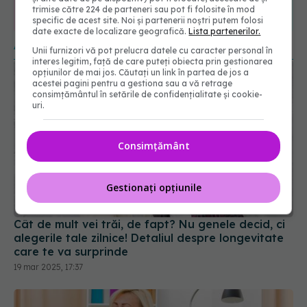
365
1401
trimise către 224 de parteneri sau pot fi folosite în mod
specific de acest site. Noi și partenerii noștri putem folosi
URMĂRITORI
URMĂRITORI
date exacte de localizare geografică.
Lista partenerilor.
ARTICOLE SIMILARE
Unii furnizori vă pot prelucra datele cu caracter personal în
interes legitim, față de care puteți obiecta prin gestionarea
opțiunilor de mai jos. Căutați un link în partea de jos a
acestei pagini pentru a gestiona sau a vă retrage
consimțământul în setările de confidențialitate și cookie-
uri.
Consimțământ
Gestionați opțiunile
Cât de mult vei trăi, de fapt? Nu genele decid, ci
alegerile tale zilnice! Detaliul despre longevitate
care te va surprinde
19 mar 2025, 17:37