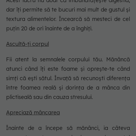
Acest lucru nu doar că îmbunătățește digestia,
dar îți permite să te bucuri mai mult de gustul și
textura alimentelor. Încearcă să mesteci de cel
puțin 20 de ori înainte de a înghiți.
Ascultă-ți corpul
Fii atent la semnalele corpului tău. Mănâncă
atunci când îți este foame și oprește-te când
simți că ești sătul. Învață să recunoști diferența
între foamea reală și dorința de a mânca din
plictiseală sau din cauza stresului.
Apreciază mâncarea
Înainte de a începe să mănânci, ia câteva