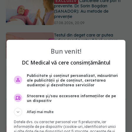
Testul din deget care ar putea
indica riscul pentru 8 boli majore
07.08.2026, 18:34
Dieta care poate crește brusc
colesterolul. Cine este mai expus
07.08.2026, 17:22
Bun venit!
DC Medical vă cere consimțământul
Ceaiul care ajută organismul să
lupte cu inflamația. Poate regla
Publicitate și conținut personalizat, măsurători
glicemia și colesterolul
ale publicității și de conținut, cercetarea
08.08.2026, 09:00
audienței și dezvoltarea serviciilor
URMĂREȘTE-NE ȘI PE:
Stocarea și/sau accesarea informațiilor de pe
un dispozitiv
6560
Aflați mai multe
URMĂRITORI
ABONAȚI
Datele dvs. cu caracter personal vor fi prelucrate, iar
informațiile de pe dispozitiv (cookie-uri, identificatori unici
și alte date de pe dispozitiv) pot fi stocate, accesate de și