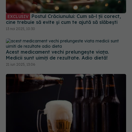
Postul Crăciunului: Cum să-l ții corect,
EXCLUSIV
cine trebuie să evite și cum te ajută să slăbești
13 noi 2025, 10:30
Acest medicament vechi prelungește viața.
Medicii sunt uimiți de rezultate. Adio dietă!
21 iun 2025, 13:06