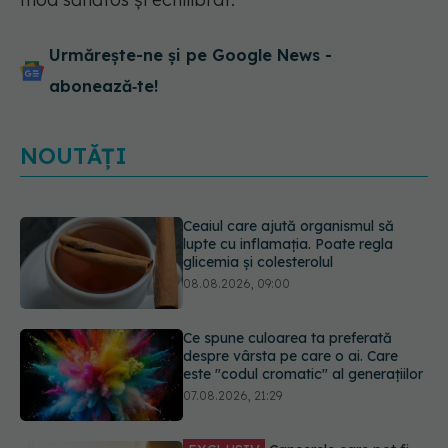
Urmărește-ne și pe Google News -
abonează‑te!
NOUTĂȚI
Ce spune culoarea ta preferată
despre vârsta pe care o ai. Care
este "codul cromatic" al generațiilor
07.08.2026, 21:29
EXCLUSIV
Cancerele care pot fi
prevenite. Dr. Sorin Bogdan
(SANADOR): Au metode de
prevenție
07.08.2026, 20:09