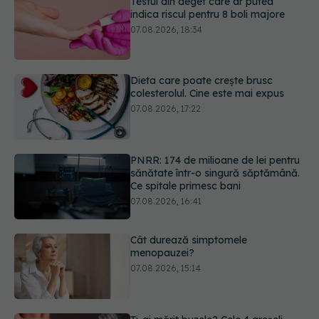
Dieta care poate crește brusc
colesterolul. Cine este mai expus
07.08.2026, 17:22
PNRR: 174 de milioane de lei pentru
sănătate într-o singură săptămână.
Ce spitale primesc bani
07.08.2026, 16:41
Cât durează simptomele
menopauzei?
07.08.2026, 15:14
Ți-ai mărit buzele? Cele 4 greșeli
care pot strica rezultatul după
injectarea cu acid hialuronic
07.08.2026, 13:54
URMĂREȘTE-NE ȘI PE: