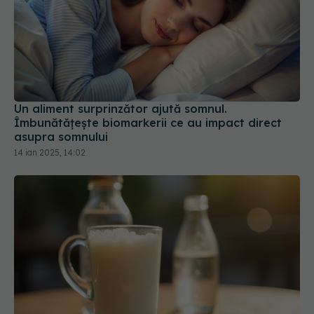
Un aliment surprinzător ajută somnul.
Îmbunătățește biomarkerii ce au impact direct
asupra somnului
14 ian 2025, 14:02
Ce băuturi trebuie să eviți pe caniculă. Uite cu ce
le înlocuiești. Adevărul despre apă