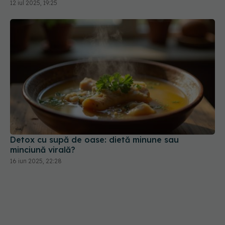
Detox cu supă de oase: dietă minune sau
minciună virală?
16 iun 2025, 22:28