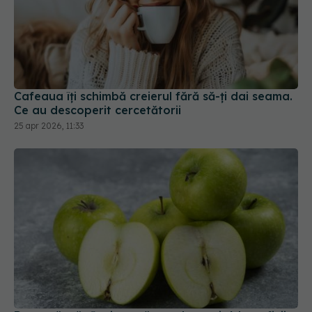
Cafeaua îți schimbă creierul fără să-ți dai seama.
Ce au descoperit cercetătorii
25 apr 2026, 11:33
De ce să mănânci un măr verde pe zi. 6 beneficii
dovedite științific
08 apr 2025, 09:49