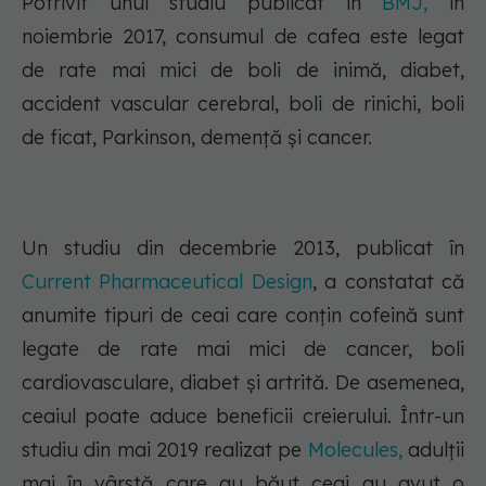
Potrivit unui studiu publicat în
BMJ,
în
noiembrie 2017, consumul de cafea este legat
de rate mai mici de boli de inimă, diabet,
accident vascular cerebral, boli de rinichi, boli
de ficat, Parkinson, demență și cancer.
Un studiu din decembrie 2013, publicat în
Current Pharmaceutical Design
, a constatat că
anumite tipuri de ceai care conțin cofeină sunt
legate de rate mai mici de cancer, boli
cardiovasculare, diabet și artrită. De asemenea,
ceaiul poate aduce beneficii creierului. Într-un
studiu din mai 2019 realizat pe
Molecules,
adulții
mai în vârstă care au băut ceai au avut o