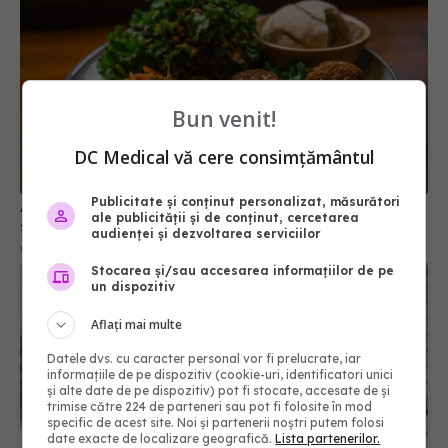
Bun venit!
Alimentele care reduc inflamația în două
săptămâni. Medicii le recomandă
DC Medical vă cere consimțământul
03 mai 2025, 15:00
Publicitate și conținut personalizat, măsurători
ale publicității și de conținut, cercetarea
audienței și dezvoltarea serviciilor
Stocarea și/sau accesarea informațiilor de pe
un dispozitiv
Aflați mai multe
Datele dvs. cu caracter personal vor fi prelucrate, iar
informațiile de pe dispozitiv (cookie-uri, identificatori unici
și alte date de pe dispozitiv) pot fi stocate, accesate de și
trimise către 224 de parteneri sau pot fi folosite în mod
specific de acest site. Noi și partenerii noștri putem folosi
Studiu despre dieta ketogenică: efecte asupra
date exacte de localizare geografică.
Lista partenerilor.
ficatului și glicemiei