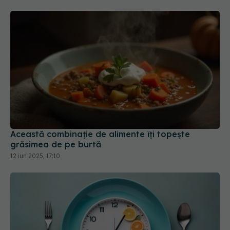
Această combinație de alimente îți topește
grăsimea de pe burtă
12 iun 2025, 17:10