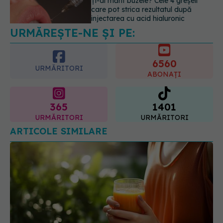
Testul din deget care ar putea
indica riscul pentru 8 boli majore
07.08.2026, 18:34
6560
URMĂRITORI
ABONAȚI
365
1401
URMĂRITORI
URMĂRITORI
ARTICOLE SIMILARE