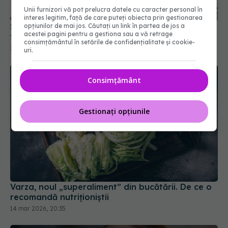
Unii furnizori vă pot prelucra datele cu caracter personal în
31 ian 2026, 17:30
interes legitim, față de care puteți obiecta prin gestionarea
opțiunilor de mai jos. Căutați un link în partea de jos a
acestei pagini pentru a gestiona sau a vă retrage
consimțământul în setările de confidențialitate și cookie-
uri.
Consimțământ
Gestionați opțiunile
Varza, noul „superaliment” din bucătării. De ce o
recomandă nutriționiștii
14 mar 2026, 20:35