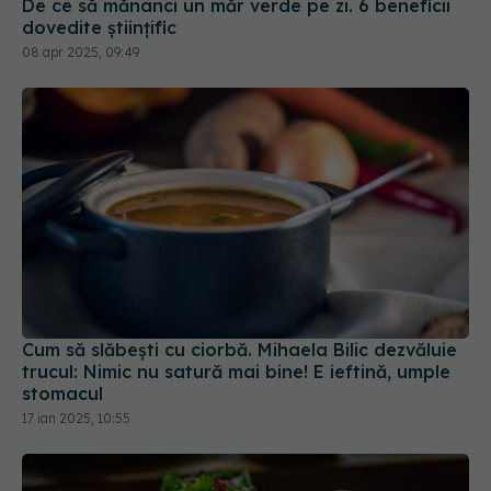
Cum să slăbești cu ciorbă. Mihaela Bilic dezvăluie
trucul: Nimic nu satură mai bine! E ieftină, umple
stomacul
17 ian 2025, 10:55