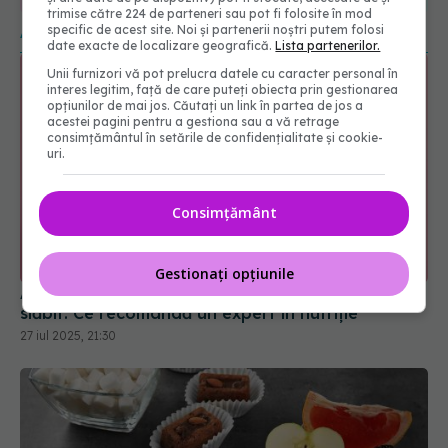
URMĂRITORI
URMĂRITORI
trimise către 224 de parteneri sau pot fi folosite în mod
ARTICOLE SIMILARE
specific de acest site. Noi și partenerii noștri putem folosi
date exacte de localizare geografică.
Lista partenerilor.
Unii furnizori vă pot prelucra datele cu caracter personal în
interes legitim, față de care puteți obiecta prin gestionarea
opțiunilor de mai jos. Căutați un link în partea de jos a
acestei pagini pentru a gestiona sau a vă retrage
consimțământul în setările de confidențialitate și cookie-
uri.
Consimțământ
Gestionați opțiunile
Alimente care funcționează ca injecțiile pentru
slăbit. Ce recomandă un expert în nutriție
27 iul 2025, 21:30