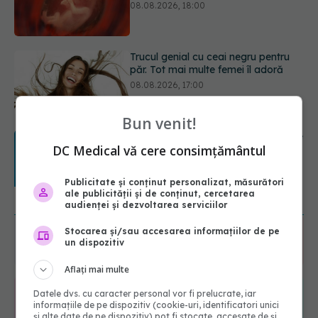
08.08.2026, 17:00
Medicamentul folosit de peste 60 de
ani care acționează într-un loc
neașteptat
08.08.2026, 16:00
Bun venit!
Transpirații nocturne: semnul ignorat
DC Medical vă cere consimțământul
care poate ascunde probleme
serioase de sănătate
08.08.2026, 20:00
Publicitate și conținut personalizat, măsurători
ale publicității și de conținut, cercetarea
URMĂREȘTE-NE ȘI PE:
audienței și dezvoltarea serviciilor
Stocarea și/sau accesarea informațiilor de pe
6560
un dispozitiv
URMĂRITORI
ABONAȚI
Aflați mai multe
Datele dvs. cu caracter personal vor fi prelucrate, iar
365
1401
informațiile de pe dispozitiv (cookie-uri, identificatori unici
și alte date de pe dispozitiv) pot fi stocate, accesate de și