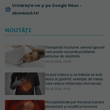
Urmărește-ne și pe Google News -
abonează‑te!
NOUTĂȚI
Ce poți mânca și ce trebuie să eviți
dacă ai gastrită: exemplu de meniu
care reduce inflamația stomacului
08.08.2026, 19:00
Microplasticele pot traversa bariera
placentară și modifica hormonii
08.08.2026, 18:00
Trucul genial cu ceai negru pentru
păr. Tot mai multe femei îl adoră