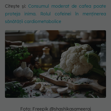
Citește și:
Consumul moderat de cafea poate
proteja inima. Rolul cofeinei în menținerea
sănătății cardiometabolice
Foto: Freepik @shashikasameeraj