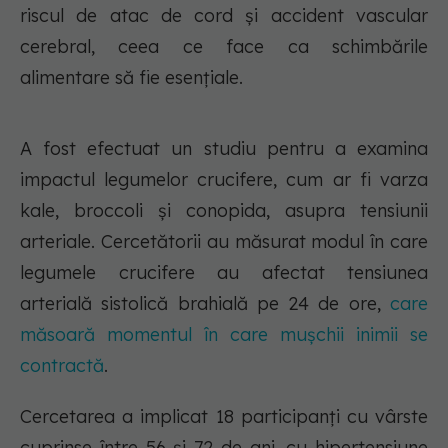
riscul de atac de cord și accident vascular
cerebral, ceea ce face ca schimbările
alimentare să fie esențiale.
A fost efectuat un studiu pentru a examina
impactul legumelor crucifere, cum ar fi varza
kale, broccoli și conopida, asupra tensiunii
arteriale. Cercetătorii au măsurat modul în care
legumele crucifere au afectat tensiunea
arterială sistolică brahială pe 24 de ore,
care
măsoară momentul în care mușchii inimii se
contractă
.
Cercetarea a implicat 18 participanți cu vârste
cuprinse între 56 și 72 de ani, cu hipertensiune