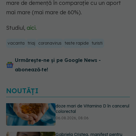
mare de demență în comparație cu un aport
mai mare (mai mare de 60%).
Studiul,
aici.
vacanta
triaj
coronavirus
teste rapide
turisti
Urmărește-ne și pe Google News -
abonează‑te!
NOUTĂȚI
Gabriela Cristea, manifest pentru
respect și acceptare: Corpul
fiecăruia spune o poveste
05.08.2026, 21:23