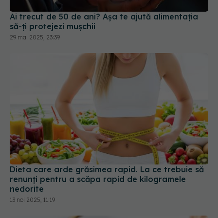
Ai trecut de 50 de ani? Așa te ajută alimentația
să-ți protejezi mușchii
29 mai 2025, 23:39
Dieta care arde grăsimea rapid. La ce trebuie să
renunți pentru a scăpa rapid de kilogramele
nedorite
13 noi 2025, 11:19