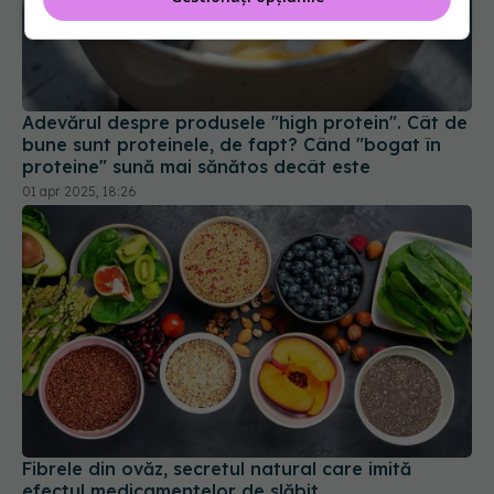
Adevărul despre produsele "high protein". Cât de
bune sunt proteinele, de fapt? Când "bogat în
proteine" sună mai sănătos decât este
01 apr 2025, 18:26
Fibrele din ovăz, secretul natural care imită
efectul medicamentelor de slăbit