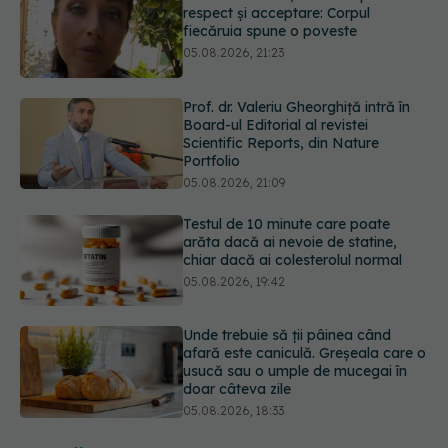
Prof. dr. Valeriu Gheorghiță intră în
Board-ul Editorial al revistei
Scientific Reports, din Nature
Portfolio
05.08.2026, 21:09
Testul de 10 minute care poate
arăta dacă ai nevoie de statine,
chiar dacă ai colesterolul normal
05.08.2026, 19:42
Unde trebuie să ții pâinea când
afară este caniculă. Greșeala care o
usucă sau o umple de mucegai în
doar câteva zile
05.08.2026, 18:33
Adevărul despre tratamentul cu
doze mari de Vitamina D în cancerul
colorectal
06.08.2026, 08:06