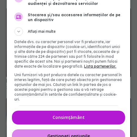
audienței și dezvoltarea serviciilor
Stocarea și/sau accesarea informațiilor de pe
un dispozitiv
Aflați mai multe
Datele dvs. cu caracter personal vor fi prelucrate, iar
informațiile de pe dispozitiv (cookie-uri, identificatori unici
și alte date de pe dispozitiv) pot fi stocate, accesate de și
trimise către 224 de parteneri sau pot fi folosite în mod
specific de acest site. Noi și partenerii noștri putem folosi
date exacte de localizare geografică.
Lista partenerilor.
Unii furnizori vă pot prelucra datele cu caracter personal în
interes legitim, față de care puteți obiecta prin gestionarea
Fructele de vară care țin glicemia sub control
opțiunilor de mai jos. Căutați un link în partea de jos a
29 iun 2025, 19:54
acestei pagini pentru a gestiona sau a vă retrage
consimțământul în setările de confidențialitate și cookie-
uri.
Consimțământ
Gestionați opțiunile