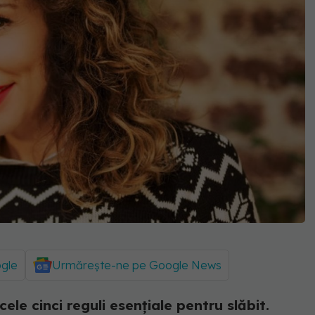
ogle
Urmărește-ne pe Google News
le cinci reguli esențiale pentru slăbit.