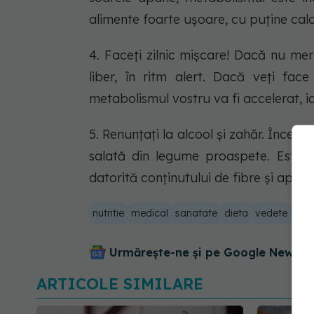
alimente foarte uşoare, cu puţine calor
4. Faceţi zilnic mişcare! Dacă nu merg
liber, în ritm alert. Dacă veţi face
metabolismul vostru va fi accelerat, iar
5. Renunţaţi la alcool şi zahăr. Încerc
salată din legume proaspete. Este 
datorită conţinutului de fibre şi apă p
nutritie
medical
sanatate
dieta
vedete
car
Urmărește-ne și pe Google News - 
ARTICOLE SIMILARE