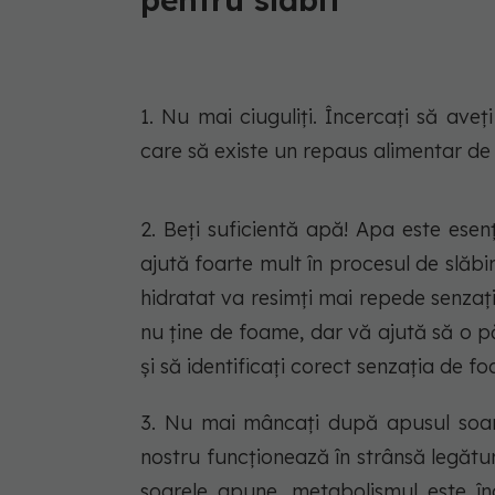
1. Nu mai ciuguliţi. Încercaţi să ave
care să existe un repaus alimentar de 4
2. Beţi suficientă apă! Apa este ese
ajută foarte mult în procesul de slăbi
hidratat va resimţi mai repede senza
nu ține de foame, dar vă ajută să o păc
și să identificați corect senzația de fo
3. Nu mai mâncaţi după apusul soare
nostru funcţionează în strânsă legătu
soarele apune, metabolismul este înc