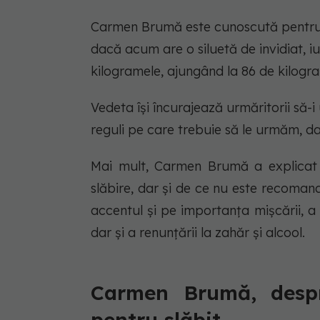
Carmen Brumă este cunoscută pentru die
dacă acum are o siluetă de invidiat, 
kilogramele, ajungând la 86 de kilogr
Vedeta își încurajează urmăritorii să-i 
reguli pe care trebuie să le urmăm, d
Mai mult, Carmen Brumă a explicat 
slăbire, dar și de ce nu este recoma
accentul și pe importanța mișcării, a s
dar și a renunțării la zahăr și alcool.
Carmen Brumă, despre
pentru slăbit