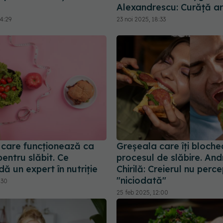
Alexandrescu: Curăță ar
4:29
23 noi 2025, 18:33
 care funcționează ca
Greșeala care îți bloch
 pentru slăbit. Ce
procesul de slăbire. An
 un expert în nutriție
Chirilă: Creierul nu perce
"niciodată"
:30
25 feb 2025, 12:00