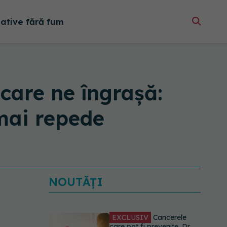
native fără fum
are ne îngrașă:
 mai repede
NOUTĂȚI
EXCLUSIV
Cancerele
care pot fi prevenite. Dr.