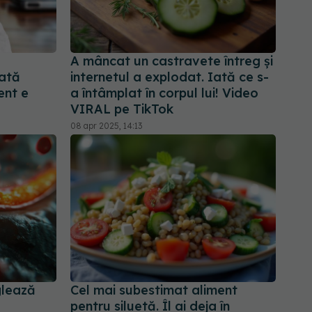
A mâncat un castravete întreg și
oată
internetul a explodat. Iată ce s-
ent e
a întâmplat în corpul lui! Video
VIRAL pe TikTok
08 apr 2025, 14:13
glează
Cel mai subestimat aliment
pentru siluetă. Îl ai deja în