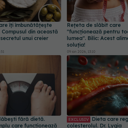
are îți îmbunătățește
Rețeta de slăbit care
 Compusul din această
"funcționează pentru t
secretul unui creier
lumea". Bilic: Acest alim
soluția!
:51
09 ian 2026, 13:10
ăbești fără dietă.
Dieta care re
EXCLUSIV
implu care funcționează
colesterolul. Dr. Lygia