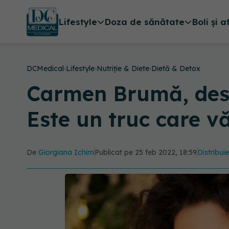
Lifestyle
Doza de sănătate
Boli și a
DCMedical
›
Lifestyle
›
Nutriție & Diete
›
Dietă & Detox
Carmen Brumă, des
Este un truc care v
De
Giorgiana Ichim
Publicat pe 25 feb 2022, 18:59
Distribui