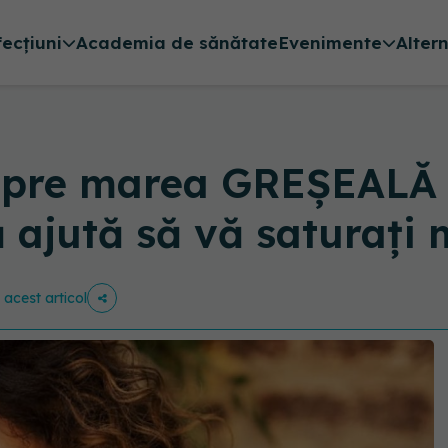
fecțiuni
Academia de sănătate
Evenimente
Alter
pre marea GREȘEALĂ c
ă ajută să vă saturaţi
e acest articol