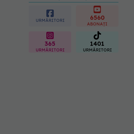
preferată despre vârsta
pe care o ai. Care este
"codul cromatic" al
6560
URMĂRITORI
generațiilor
ABONAȚI
07.08.2026, 21:29
365
1401
URMĂRITORI
URMĂRITORI