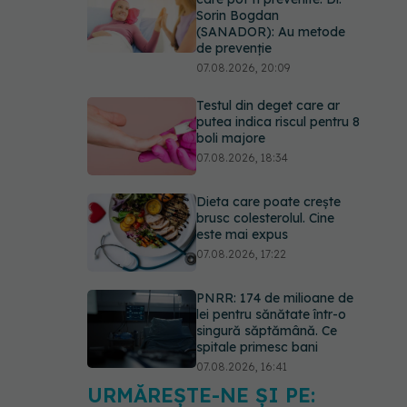
Sorin Bogdan
(SANADOR): Au metode
de prevenție
07.08.2026, 20:09
Testul din deget care ar
putea indica riscul pentru 8
boli majore
07.08.2026, 18:34
Dieta care poate crește
brusc colesterolul. Cine
este mai expus
07.08.2026, 17:22
PNRR: 174 de milioane de
lei pentru sănătate într-o
singură săptămână. Ce
spitale primesc bani
07.08.2026, 16:41
URMĂREȘTE-NE ȘI PE:
Ce spune culoarea ta