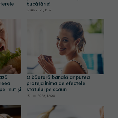
terele
bucătărie!
17 iun 2025, 11:39
ează
O băutură banală ar putea
dreea
proteja inima de efectele
pe "nu" și
statului pe scaun
15 mar 2026, 12:00