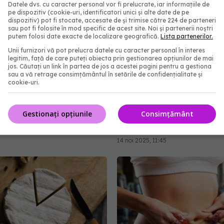
Datele dvs. cu caracter personal vor fi prelucrate, iar informațiile de
pe dispozitiv (cookie-uri, identificatori unici și alte date de pe
dispozitiv) pot fi stocate, accesate de și trimise către 224 de parteneri
sau pot fi folosite în mod specific de acest site. Noi și partenerii noștri
putem folosi date exacte de localizare geografică.
Lista partenerilor.
Unii furnizori vă pot prelucra datele cu caracter personal în interes
legitim, față de care puteți obiecta prin gestionarea opțiunilor de mai
jos. Căutați un link în partea de jos a acestei pagini pentru a gestiona
sau a vă retrage consimțământul în setările de confidențialitate și
cookie-uri.
termitent, fără efect
6 greșeli frecv
EXCLUSIV
Gestionați opțiunile
Consimțământ
logramelor în plus
Postul Crăciunului. Dr. L
Alexandrescu vine cu sf
4:52
14 noi 2025, 11:45