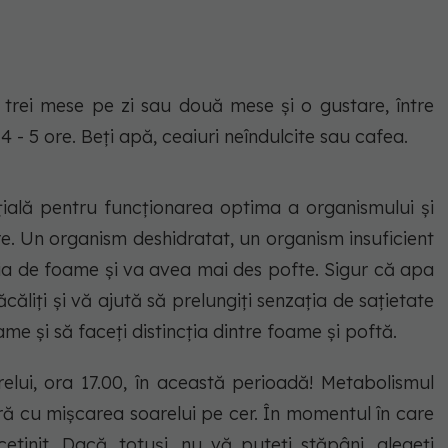
ţi trei mese pe zi sau două mese şi o gustare, între
 - 5 ore. Beţi apă, ceaiuri neîndulcite sau cafea.
nțială pentru funcționarea optima a organismului și
re. Un organism deshidratat, un organism insuficient
ţia de foame şi va avea mai des pofte. Sigur că apa
ăliți și vă ajută să prelungiți senzația de sațietate
ame și să faceți distincția dintre foame și poftă.
lui, ora 17.00, în această perioadă! Metabolismul
ră cu mişcarea soarelui pe cer. În momentul în care
etinit. Dacă, totuşi, nu vă puteţi stăpâni, alegeţi