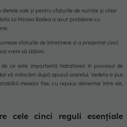
tele sale și pentru sfaturile de nutriție și chiar
iubita lui Mircea Badea a avut probleme cu
ame.
urmeze sfaturile de întreținere și a prezentat cinci
acă vrem să slăbim.
de ce este importantă hidratarea în procesul de
ndat să mâncăm după apusul soarelui. Vedeta a pus
tabilirii meselor fixe, cu repaus alimentar între ele,
 cele cinci reguli esențiale