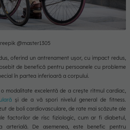
Freepik @master1305
edus, oferind un antrenament ușor, cu impact redus,
e deosebit de benefică pentru persoanele cu probleme
pecial în partea inferioară a corpului.
e o modalitate excelentă de a crește ritmul cardiac,
ulară
și de a vă spori nivelul general de fitness.
ăzut de boli cardiovasculare, de rate mai scăzute ale
e factorilor de risc fiziologic, cum ar fi diabetul,
unea arterială. De asemenea, este benefic pentru