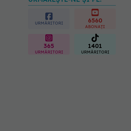
Dieta care poate crește
brusc colesterolul. Cine
este mai expus
6560
07.08.2026, 17:22
URMĂRITORI
ABONAȚI
365
1401
URMĂRITORI
URMĂRITORI