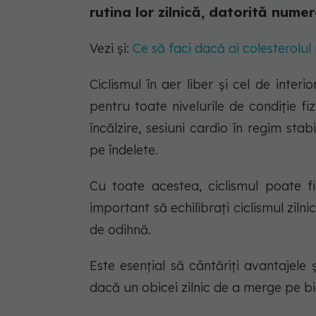
rutina lor zilnică, datorită nume
Vezi și:
Ce să faci dacă ai colesterolul 
Ciclismul în aer liber și cel de interi
pentru toate nivelurile de condiție 
încălzire, sesiuni cardio în regim sta
pe îndelete.
Cu toate acestea, ciclismul poate fi
important să echilibrați ciclismul zilnic 
de odihnă.
Este esențial să cântăriți avantajele ș
dacă un obicei zilnic de a merge pe b