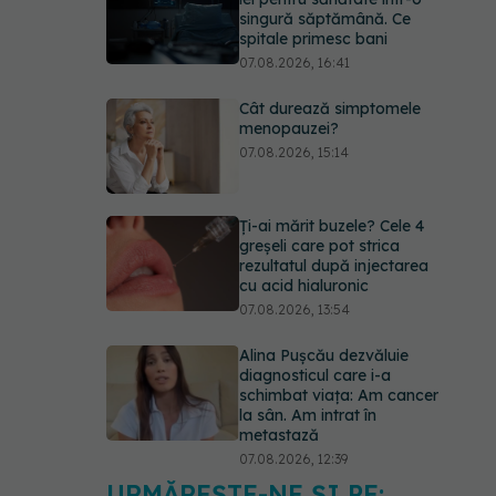
singură săptămână. Ce
spitale primesc bani
07.08.2026, 16:41
Cât durează simptomele
menopauzei?
07.08.2026, 15:14
Ți-ai mărit buzele? Cele 4
greșeli care pot strica
rezultatul după injectarea
cu acid hialuronic
07.08.2026, 13:54
Alina Pușcău dezvăluie
diagnosticul care i-a
schimbat viața: Am cancer
la sân. Am intrat în
metastază
07.08.2026, 12:39
URMĂREȘTE-NE ȘI PE: