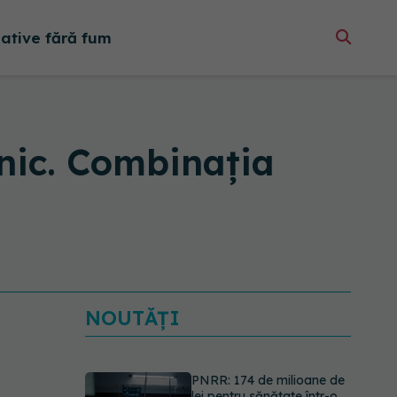
native fără fum
lnic. Combinația
NOUTĂȚI
PNRR: 174 de milioane de
lei pentru sănătate într-o