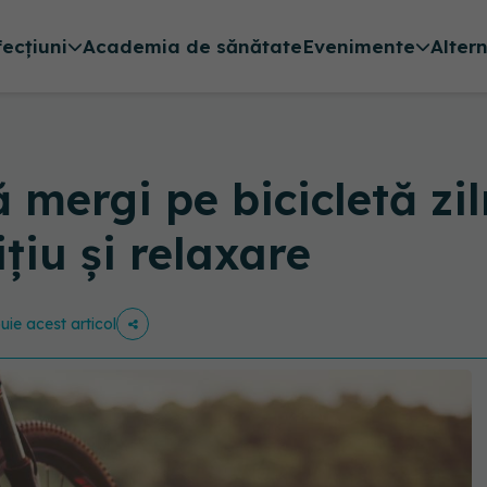
fecțiuni
Academia de sănătate
Evenimente
Alter
 mergi pe bicicletă zi
ițiu și relaxare
buie acest articol