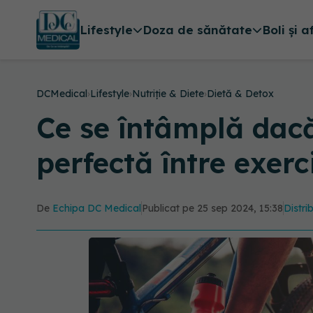
Lifestyle
Doza de sănătate
Boli și a
DCMedical
›
Lifestyle
›
Nutriție & Diete
›
Dietă & Detox
Ce se întâmplă dacă
perfectă între exerc
De
Echipa DC Medical
Publicat pe 25 sep 2024, 15:38
Distri