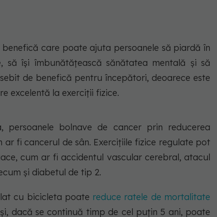
și benefică care poate ajuta persoanele să piardă în
le, să își îmbunătățească sănătatea mentală și să
eosebit de benefică pentru începători, deoarece este
e excelentă la exerciții fizice.
a, persoanele bolnave de cancer prin reducerea
 ar fi cancerul de sân. Exercițiile fizice regulate pot
ace, cum ar fi accidentul vascular cerebral, atacul
ecum și diabetul de tip 2.
lat cu bicicleta poate
reduce ratele de mortalitate
și, dacă se continuă timp de cel puțin 5 ani, poate