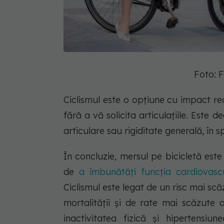
Foto: 
Ciclismul este o opțiune cu impact r
fără a vă solicita articulațiile. Est
articulare sau rigiditate generală, în s
În concluzie, mersul pe bicicletă est
de
a îmbunătăți funcția cardiovasc
Ciclismul este legat de un risc mai sc
mortalității și de rate mai scăzute al
inactivitatea fizică și hipertensi