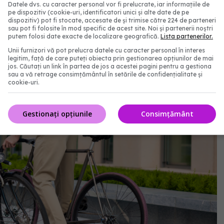
Datele dvs. cu caracter personal vor fi prelucrate, iar informațiile de
și iaurt. Care este mai sănătos
pe dispozitiv (cookie-uri, identificatori unici și alte date de pe
dispozitiv) pot fi stocate, accesate de și trimise către 224 de parteneri
sau pot fi folosite în mod specific de acest site. Noi și partenerii noștri
putem folosi date exacte de localizare geografică.
Lista partenerilor.
Unii furnizori vă pot prelucra datele cu caracter personal în interes
legitim, față de care puteți obiecta prin gestionarea opțiunilor de mai
jos. Căutați un link în partea de jos a acestei pagini pentru a gestiona
sau a vă retrage consimțământul în setările de confidențialitate și
cookie-uri.
Gestionați opțiunile
Consimțământ