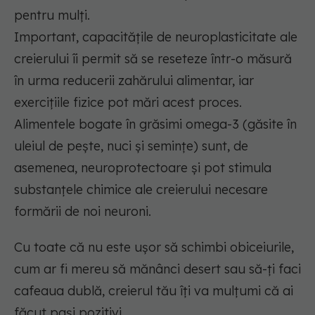
pentru mulți.
Important, capacitățile de neuroplasticitate ale
creierului îi permit să se reseteze într-o măsură
în urma reducerii zahărului alimentar, iar
exercițiile fizice pot mări acest proces.
Alimentele bogate în grăsimi omega-3 (găsite în
uleiul de pește, nuci și semințe) sunt, de
asemenea, neuroprotectoare și pot stimula
substanțele chimice ale creierului necesare
formării de noi neuroni.
Cu toate că nu este ușor să schimbi obiceiurile,
cum ar fi mereu să mănânci desert sau să-ți faci
cafeaua dublă, creierul tău îți va mulțumi că ai
făcut pași pozitivi.