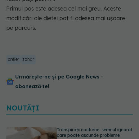
Primul pas este adesea cel mai greu. Aceste
modificări ale dietei pot fi adesea mai ușoare
pe parcurs.
creier
zahar
Urmărește-ne și pe Google News -
abonează‑te!
NOUTĂȚI
Ce poți mânca și ce trebuie să eviți
dacă ai gastrită: exemplu de meniu