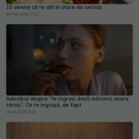
Adevărul despre "te îngrași dacă mănânci seara
târziu". Ce te îngrașă, de fapt
14 ian 2025, 11:31