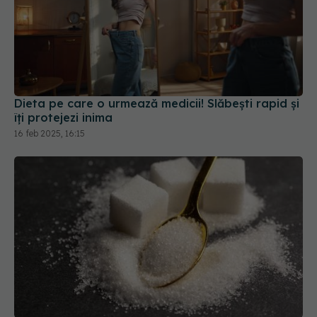
Dieta pe care o urmează medicii! Slăbești rapid și
îți protejezi inima
16 feb 2025, 16:15
Ce se întâmplă în corpul tău dacă nu mai mănânci
zahăr timp de 7 zile