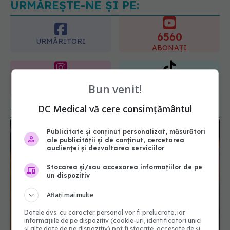
serioase de sănătate
6560
08.08.2026, 20:00
URMĂRITORI
ABONAȚI
365
1401
URMĂRITORI
URMĂRITORI
ARTICOLE SIMILARE
Bun venit!
DC Medical vă cere consimțământul
Publicitate și conținut personalizat, măsurători
ale publicității și de conținut, cercetarea
audienței și dezvoltarea serviciilor
Stocarea și/sau accesarea informațiilor de pe
un dispozitiv
Aflați mai multe
Datele dvs. cu caracter personal vor fi prelucrate, iar
Alimentele care reduc inflamația în două
informațiile de pe dispozitiv (cookie-uri, identificatori unici
săptămâni. Medicii le recomandă
și alte date de pe dispozitiv) pot fi stocate, accesate de și