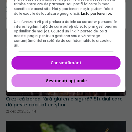
03 mai 2025, 15:00
trimise către 224 de parteneri sau pot fi folosite în mod
specific de acest site. Noi și partenerii noștri putem folosi
date exacte de localizare geografică.
Lista partenerilor.
Unii furnizori vă pot prelucra datele cu caracter personal în
interes legitim, față de care puteți obiecta prin gestionarea
opțiunilor de mai jos. Căutați un link în partea de jos a
acestei pagini pentru a gestiona sau a vă retrage
consimțământul în setările de confidențialitate și cookie-
uri.
Consimțământ
Gestionați opțiunile
Crezi că berea fără gluten e sigură? Studiul care
dă peste cap tot ce știai
21 dec 2025, 15:44