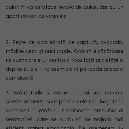
culori îți va satisface nevoia de dulce, dar cu un
aport corect de vitamine.
2. Pește de apă sărată de captură, avocado,
măsline verzi și nuci crude. Grăsimile sănătoase
ne susțin creierul pentru a face față anxietății și
depresiei, ele fiind esențiale în perioada aceasta
complicată.
3. Brânzeturile și carne de pui sau curcan.
Aceste alimente sunt printre cele mai bogate în
surse de L-Triptofan, un aminoacid precursor al
serotoninei, care ne ajută să ne reglăm mai
eficient starea emoțională. De asemenea, L-