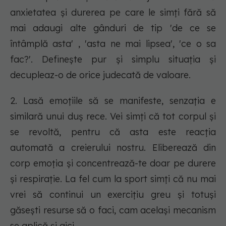
anxietatea și durerea pe care le simți fără să
mai adaugi alte gânduri de tip 'de ce se
întâmplă asta' , 'asta ne mai lipsea', 'ce o sa
fac?'. Definește pur și simplu situația și
decupleaz-o de orice judecată de valoare.
2. Lasă emoțiile să se manifeste, senzația e
similară unui duș rece. Vei simți că tot corpul și
se revoltă, pentru că asta este reacția
automată a creierului nostru. Eliberează din
corp emoția și concentrează-te doar pe durere
și respirație. La fel cum la sport simți că nu mai
vrei să continui un exercițiu greu și totuși
găsești resurse să o faci, cam același mecanism
se aplică și aici.