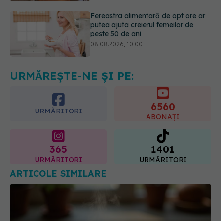
08.08.2026, 10:00
5 mituri despre menstruație pe care
să nu le mai crezi
08.08.2026, 13:00
URMĂREȘTE-NE ȘI PE:
6560
URMĂRITORI
ABONAȚI
365
1401
URMĂRITORI
URMĂRITORI
ARTICOLE SIMILARE