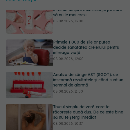
Primele 1.000 de zile ar putea
decide sănătatea creierului pentru
întreaga viață
08.08.2026, 12:00
Analiza de sânge AST (SGOT): ce
înseamnă rezultatele și când sunt un
semnal de alarmă
08.08.2026, 11:00
Trucul simplu de vară care te
răcorește după duș. De ce este bine
să nu te ștergi imediat
08.08.2026, 10:37
Fereastra alimentară de opt ore ar
putea ajuta creierul femeilor de
peste 50 de ani