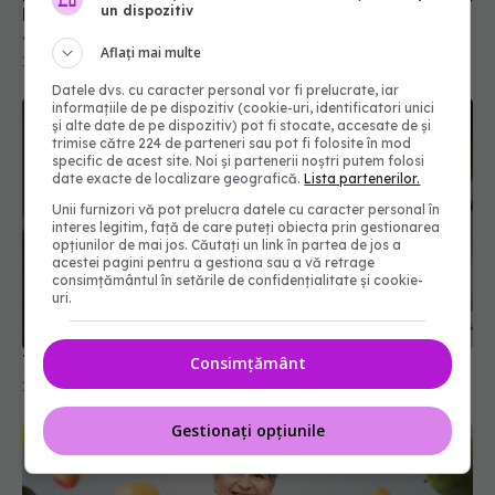
un dispozitiv
Dieta pentru endometrioză care reduce durerea.
4 suplimente care chiar funcționează
Aflați mai multe
11 apr 2025, 11:59
Datele dvs. cu caracter personal vor fi prelucrate, iar
informațiile de pe dispozitiv (cookie-uri, identificatori unici
și alte date de pe dispozitiv) pot fi stocate, accesate de și
trimise către 224 de parteneri sau pot fi folosite în mod
specific de acest site. Noi și partenerii noștri putem folosi
date exacte de localizare geografică.
Lista partenerilor.
Unii furnizori vă pot prelucra datele cu caracter personal în
interes legitim, față de care puteți obiecta prin gestionarea
opțiunilor de mai jos. Căutați un link în partea de jos a
acestei pagini pentru a gestiona sau a vă retrage
consimțământul în setările de confidențialitate și cookie-
uri.
7 alimente care reduc stresul și anxietatea
Consimțământ
10 mai 2025, 18:15
Gestionați opțiunile