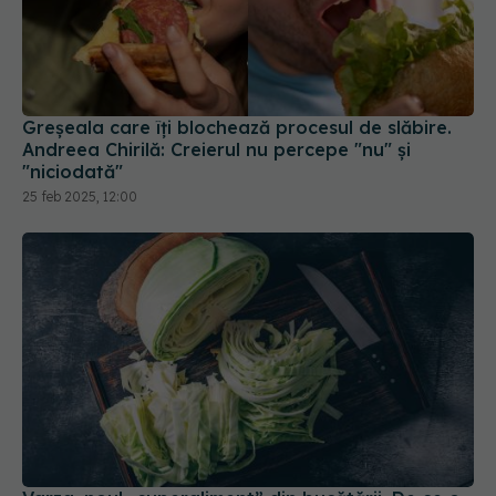
Greșeala care îți blochează procesul de slăbire.
Andreea Chirilă: Creierul nu percepe "nu" și
"niciodată"
25 feb 2025, 12:00