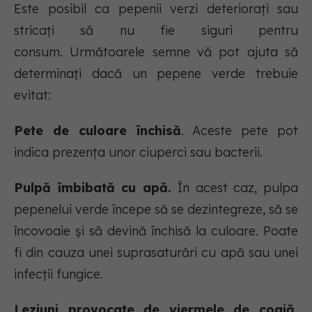
Este posibil ca pepenii verzi deteriorați sau
stricați să nu fie siguri pentru
consum. Următoarele semne vă pot ajuta să
determinați dacă un pepene verde trebuie
evitat:
Pete de culoare închisă
. Aceste pete pot
indica prezența unor ciuperci sau bacterii.
Pulpă îmbibată cu apă.
În acest caz, pulpa
pepenelui verde începe să se dezintegreze, să se
încovoaie și să devină închisă la culoare. Poate
fi din cauza unei suprasaturări cu apă sau unei
infecții fungice.
Leziuni provocate de viermele de coajă.