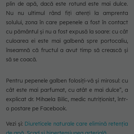
plin de apă, dacă este rotund este mai dulce.
Nu nu ultimul rând fiți atenți la amprenta
solului, zona în care pepenele a fost în contact
cu pământul și nu a fost expusă la soare: cu cât
culoarea ei este mai galbenă spre portocaliu,
înseamnă că fructul a avut timp să crească și
să se coacă.
Pentru pepenele galben folosiți-vă și mirosul: cu
cât este mai parfumat, cu atât e mai dulce”, a
explicat dr. Mihaela Bilic, medic nutriționist, într-
o postare pe Facebook.
Vezi și:
Diureticele naturale care elimină retenția
de apă. Scad și hipertensiunea arterială