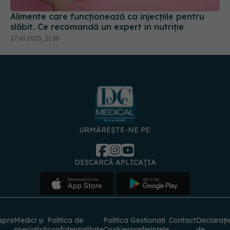
Alimente care funcționează ca injecțiile pentru
slăbit. Ce recomandă un expert în nutriție
27 iul 2025, 21:30
URMĂREȘTE-NE PE:
DESCARCĂ APLICAȚIA
spre
Medici și
Politica de
Politica
Gestionați
Contact
Declarați
specialiști
confidențialitate
Cookies
preferințele
de