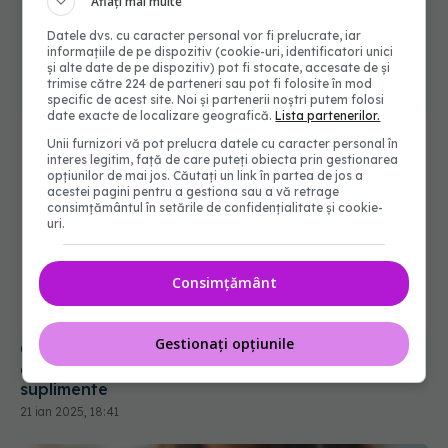
Aflați mai multe
Datele dvs. cu caracter personal vor fi prelucrate, iar
informațiile de pe dispozitiv (cookie-uri, identificatori unici
și alte date de pe dispozitiv) pot fi stocate, accesate de și
trimise către 224 de parteneri sau pot fi folosite în mod
specific de acest site. Noi și partenerii noștri putem folosi
date exacte de localizare geografică.
Lista partenerilor.
Unii furnizori vă pot prelucra datele cu caracter personal în
interes legitim, față de care puteți obiecta prin gestionarea
opțiunilor de mai jos. Căutați un link în partea de jos a
acestei pagini pentru a gestiona sau a vă retrage
consimțământul în setările de confidențialitate și cookie-
uri.
Consimțământ
Gestionați opțiunile
Ce nu ai știut despre uleiul de pește. Adevărul
despre Omega-3. Citește asta înainte să mai iei
suplimente
21 ian 2025, 18:41