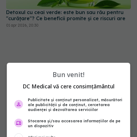
Detoxul cu ceai verde: este bun sau rău pentru
"curățare"? Ce beneficii promite și ce riscuri are
01 apr 2026, 20:30
Bun venit!
DC Medical vă cere consimțământul
Publicitate și conținut personalizat, măsurători
ale publicității și de conținut, cercetarea
audienței și dezvoltarea serviciilor
Stocarea și/sau accesarea informațiilor de pe
un dispozitiv