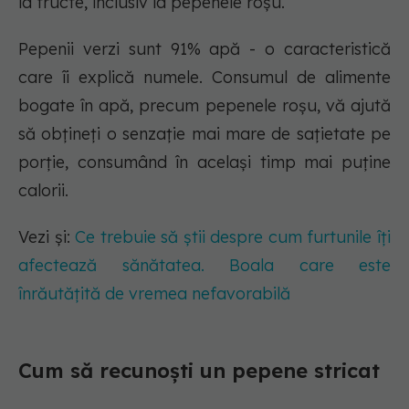
la fructe, inclusiv la pepenele roșu.
Pepenii verzi sunt 91% apă - o caracteristică
care îi explică numele. Consumul de alimente
bogate în apă, precum pepenele roșu, vă ajută
să obțineți o senzație mai mare de sațietate pe
porție, consumând în același timp mai puține
calorii.
Vezi și:
Ce trebuie să știi despre cum furtunile îți
afectează sănătatea. Boala care este
înrăutățită de vremea nefavorabilă
Cum să recunoști un pepene stricat