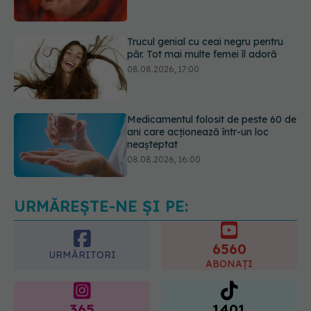
păr. Tot mai multe femei îl adoră
08.08.2026, 17:00
Medicamentul folosit de peste 60 de
ani care acționează într-un loc
neașteptat
08.08.2026, 16:00
Transpirații nocturne: semnul ignorat
care poate ascunde probleme
serioase de sănătate
08.08.2026, 20:00
URMĂREȘTE-NE ȘI PE:
6560
URMĂRITORI
ABONAȚI
365
1401