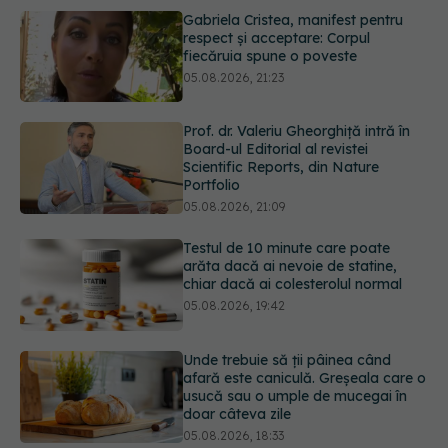
Prof. dr. Valeriu Gheorghiță intră în
Board-ul Editorial al revistei
Scientific Reports, din Nature
Portfolio
05.08.2026, 21:09
Testul de 10 minute care poate
arăta dacă ai nevoie de statine,
chiar dacă ai colesterolul normal
05.08.2026, 19:42
Unde trebuie să ții pâinea când
afară este caniculă. Greșeala care o
usucă sau o umple de mucegai în
doar câteva zile
05.08.2026, 18:33
Primele 5 semne ale bolii Parkinson
pe care 80% dintre oameni le
ignoră. Nu e vorba doar despre
tremor
05.08.2026, 17:31