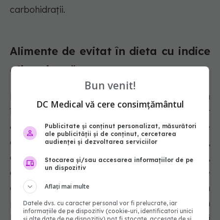
carbohidrații.
Alimente de evitat în dieta cu indice
glicemic scăzut
Bun venit!
Dieta cu indice glicemic scăzut încurajează
DC Medical vă cere consimțământul
înlocuirea alimentelor cu indice glicemic ridicat
cu alternative cu indice glicemic scăzut. Printre
Publicitate și conținut personalizat, măsurători
ale publicității și de conținut, cercetarea
opțiunile comune se numără pâinea albă,
audienței și dezvoltarea serviciilor
covrigii, soiurile de cartofi, pastele de porumb,
Stocarea și/sau accesarea informațiilor de pe
un dispozitiv
orezul, înlocuitorii de lactate precum laptele de
orez și laptele de ovăz, fructele precum
Aflați mai multe
pepenele galben, gustările sărate precum
Datele dvs. cu caracter personal vor fi prelucrate, iar
informațiile de pe dispozitiv (cookie-uri, identificatori unici
biscuiții de orez, prăjiturile de orez, covrigii și
și alte date de pe dispozitiv) pot fi stocate, accesate de și