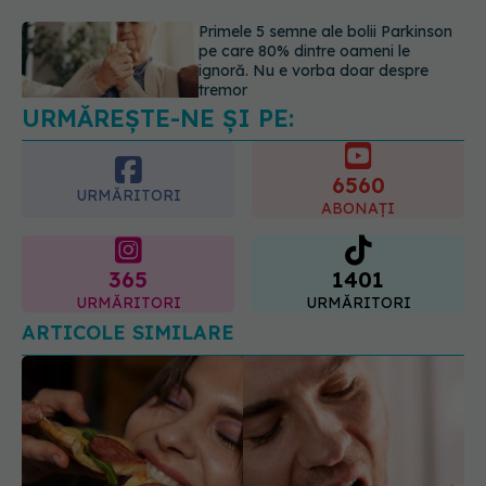
Gabriela Cristea, manifest pentru
respect și acceptare: Corpul
fiecăruia spune o poveste
05.08.2026, 21:23
URMĂREȘTE-NE ȘI PE:
6560
URMĂRITORI
ABONAȚI
365
1401
URMĂRITORI
URMĂRITORI
ARTICOLE SIMILARE