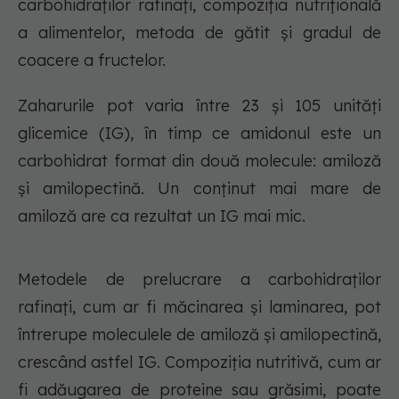
carbohidraților rafinați, compoziția nutrițională
a alimentelor, metoda de gătit și gradul de
coacere a fructelor.
Zaharurile pot varia între 23 și 105 unități
glicemice (IG), în timp ce amidonul este un
carbohidrat format din două molecule: amiloză
și amilopectină. Un conținut mai mare de
amiloză are ca rezultat un IG mai mic.
Metodele de prelucrare a carbohidraților
rafinați, cum ar fi măcinarea și laminarea, pot
întrerupe moleculele de amiloză și amilopectină,
crescând astfel IG. Compoziția nutritivă, cum ar
fi adăugarea de proteine sau grăsimi, poate