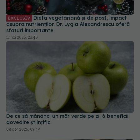
Dieta vegetariană și de post, impact
EXCLUSIV
asupra nutrienților. Dr. Lygia Alexandrescu oferă
sfaturi importante
17 noi 2025, 23:40
De ce să mănânci un măr verde pe zi. 6 beneficii
dovedite științific
08 apr 2025, 09:49