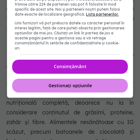
trimise către 224 de parteneri sau pot fi folosite în mod
chipsurile de porumb și dulciurile precum
specific de acest site. Noi și partenerii noștri putem folosi
date exacte de localizare geografică.
Lista partenerilor.
biscuiții, gogoșile, prăjiturile, fursecurile și
Unii furnizori vă pot prelucra datele cu caracter personal în
prăjiturile.
interes legitim, față de care puteți obiecta prin gestionarea
opțiunilor de mai jos. Căutați un link în partea de jos a
acestei pagini pentru a gestiona sau a vă retrage
consimțământul în setările de confidențialitate și cookie-
uri.
Dezavantajele dietei cu indicice
glicemic scăzut
Consimțământ
Dieta cu indice glicemic scăzut are beneficii, dar
Gestionați opțiunile
și dezavantaje. Ea nu oferă o imagine
nutrițională completă, deoarece nu ia în
considerare conținutul de grăsimi, proteine,
zahăr și fibre. Alimentele nesănătoase cu IG
scăzut, precum batoanele de ciocolată și