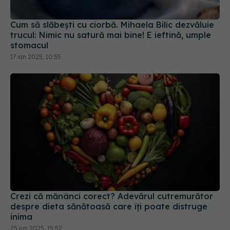
Cum să slăbești cu ciorbă. Mihaela Bilic dezvăluie
trucul: Nimic nu satură mai bine! E ieftină, umple
stomacul
17 ian 2025, 10:55
Crezi că mănânci corect? Adevărul cutremurător
despre dieta sănătoasă care îți poate distruge
inima
25 iun 2025, 15:52