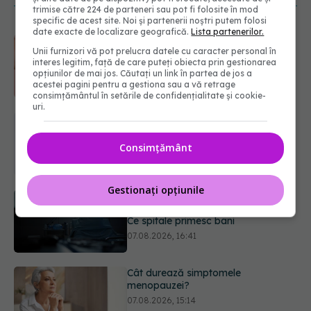
trimise către 224 de parteneri sau pot fi folosite în mod
specific de acest site. Noi și partenerii noștri putem folosi
date exacte de localizare geografică.
Lista partenerilor.
Dieta care poate crește brusc
Unii furnizori vă pot prelucra datele cu caracter personal în
colesterolul. Cine este mai expus
interes legitim, față de care puteți obiecta prin gestionarea
07.08.2026, 17:22
opțiunilor de mai jos. Căutați un link în partea de jos a
acestei pagini pentru a gestiona sau a vă retrage
consimțământul în setările de confidențialitate și cookie-
uri.
PNRR: 174 de milioane de lei pentru
sănătate într-o singură săptămână.
Ce spitale primesc bani
Consimțământ
07.08.2026, 16:41
Gestionați opțiunile
Cât durează simptomele
menopauzei?
07.08.2026, 15:14
Ți-ai mărit buzele? Cele 4 greșeli
care pot strica rezultatul după
injectarea cu acid hialuronic