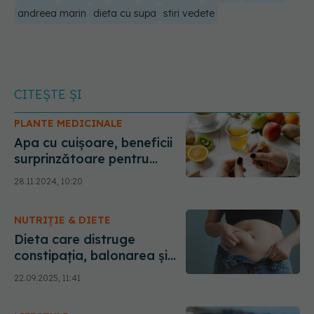
andreea marin
dieta cu supa
stiri vedete
CITEȘTE ȘI
PLANTE MEDICINALE
Apa cu cuișoare, beneficii
surprinzătoare pentru
glicemie și ficat. Eugenolul,
28.11.2024, 10:20
compusul care are efect
antiinflamator
NUTRIȚIE & DIETE
Dieta care distruge
constipația, balonarea și
topește kilogramele. Acest
22.09.2025, 11:41
ingredient e viral!