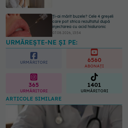
07.08.2026, 13:54
Testul din deget care ar putea
indica riscul pentru 8 boli majore
07.08.2026, 18:34
URMĂREȘTE-NE ȘI PE:
6560
URMĂRITORI
ABONAȚI
365
1401
URMĂRITORI
URMĂRITORI
ARTICOLE SIMILARE