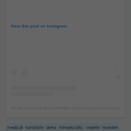
View this post on Instagram
A post shared by Andreea Marin (@andreeamarinromania)
medical
sanatate
dieta
mihaela bilic
vedete
monden