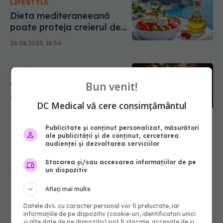
LIFESTYLE
Dieta mediteraneeană
poate proteja creierul de
Alzheimer
26.08.2025, 18:54
DIETĂ & DETOX
Crezi că mănânci corect?
Bun venit!
Adevărul cutremurător
DC Medical vă cere consimțământul
despre dieta sănătoasă
25.06.2025, 15:52
care îți poate distruge
Publicitate și conținut personalizat, măsurători
inima
ale publicității și de conținut, cercetarea
audienței și dezvoltarea serviciilor
Stocarea și/sau accesarea informațiilor de pe
Urmărește-ne și pe Google News -
un dispozitiv
abonează‑te!
Aflați mai multe
Datele dvs. cu caracter personal vor fi prelucrate, iar
informațiile de pe dispozitiv (cookie-uri, identificatori unici
NOUTĂȚI
și alte date de pe dispozitiv) pot fi stocate, accesate de și