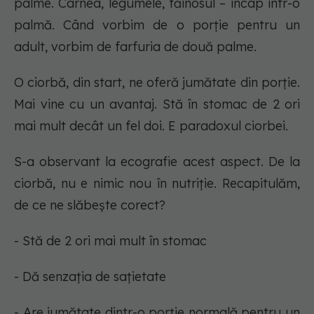
palme. Carnea, legumele, făinosul – încap într-o
palmă. Când vorbim de o porție pentru un
adult, vorbim de farfuria de două palme.
O ciorbă, din start, ne oferă jumătate din porție.
Mai vine cu un avantaj. Stă în stomac de 2 ori
mai mult decât un fel doi. E paradoxul ciorbei.
S-a observant la ecografie acest aspect. De la
ciorbă, nu e nimic nou în nutriție. Recapitulăm,
de ce ne slăbește corect?
- Stă de 2 ori mai mult în stomac
- Dă senzația de sațietate
- Are jumătate dintr-o porție normală pentru un