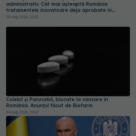
administrativ. Cât mai așteaptă România
tratamentele inovatoare deja aprobate în
Europa
05 aug 2026, 12:33
Colebil și Panzcebil, blocate la vânzare în
România. Anunțul făcut de Biofarm
04 aug 2026, 19:47