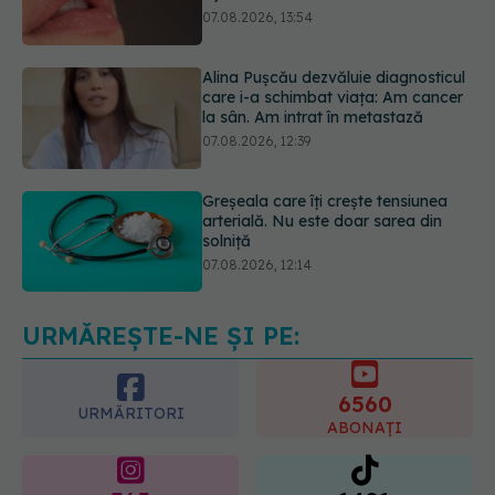
care i-a schimbat viața: Am cancer
la sân. Am intrat în metastază
07.08.2026, 12:39
Greșeala care îți crește tensiunea
arterială. Nu este doar sarea din
solniță
07.08.2026, 12:14
PNRR: 174 de milioane de lei pentru
sănătate într-o singură săptămână.
Ce spitale primesc bani
07.08.2026, 16:41
URMĂREȘTE-NE ȘI PE:
6560
URMĂRITORI
ABONAȚI