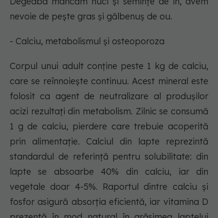
Degeaba mâncăm nuci și semințe de in, avem
nevoie de pește gras și gălbenuș de ou.
- Calciu, metabolismul și osteoporoza
Corpul unui adult conține peste 1 kg de calciu,
care se reînnoiește continuu. Acest mineral este
folosit ca agent de neutralizare al produșilor
acizi rezultați din metabolism. Zilnic se consumă
1 g de calciu, pierdere care trebuie acoperită
prin alimentație. Calciul din lapte reprezintă
standardul de referință pentru solubilitate: din
lapte se absoarbe 40% din calciu, iar din
vegetale doar 4-5%. Raportul dintre calciu și
fosfor asigură absorția eficientă, iar vitamina D
prezentă în mod natural în grăsimea laptelui