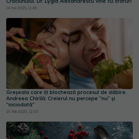
Crăciunului. Dr. Lygia Alexandrescu vine cu sfaturi
14 noi 2025, 11:45
Greșeala care îți blochează procesul de slăbire.
Andreea Chirilă: Creierul nu percepe "nu" și
"niciodată"
25 feb 2025, 12:00