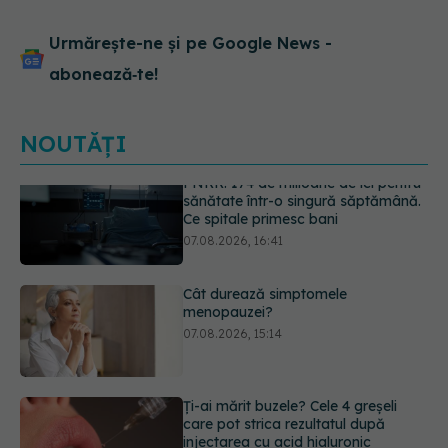
Urmărește-ne și pe Google News -
abonează‑te!
NOUTĂȚI
Cât durează simptomele
menopauzei?
07.08.2026, 15:14
Ți-ai mărit buzele? Cele 4 greșeli
care pot strica rezultatul după
injectarea cu acid hialuronic
07.08.2026, 13:54
Alina Pușcău dezvăluie diagnosticul