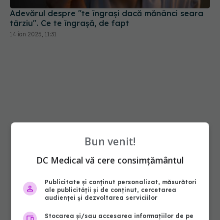
Adevărul despre "te îngrași dacă mănânci seara
târziu". Ce te îngrașă, de fapt
14 ian 2025, 11:31
Bun venit!
DC Medical vă cere consimțământul
Publicitate și conținut personalizat, măsurători
ale publicității și de conținut, cercetarea
audienței și dezvoltarea serviciilor
Stocarea și/sau accesarea informațiilor de pe