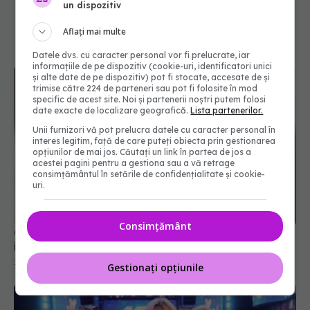
un dispozitiv
Aflați mai multe
Datele dvs. cu caracter personal vor fi prelucrate, iar
informațiile de pe dispozitiv (cookie-uri, identificatori unici
și alte date de pe dispozitiv) pot fi stocate, accesate de și
trimise către 224 de parteneri sau pot fi folosite în mod
specific de acest site. Noi și partenerii noștri putem folosi
date exacte de localizare geografică.
Lista partenerilor.
Unii furnizori vă pot prelucra datele cu caracter personal în
interes legitim, față de care puteți obiecta prin gestionarea
opțiunilor de mai jos. Căutați un link în partea de jos a
acestei pagini pentru a gestiona sau a vă retrage
consimțământul în setările de confidențialitate și cookie-
uri.
Consimțământ
Ce este dieta 5:2 și cum slăbești fără să te
înfometezi. Beneficii pentru corp și minte
14 ian 2025, 15:55
Gestionați opțiunile