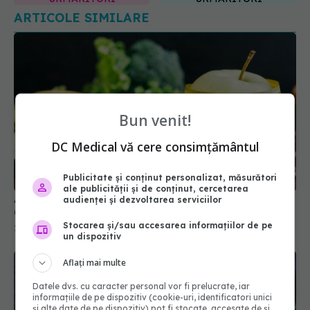
Bun venit!
Adevărul șocant despre dietele antiinflamatorii.
DC Medical vă cere consimțământul
Ce funcționează cu adevărat
24 sep 2025, 20:55
Publicitate și conținut personalizat, măsurători
ale publicității și de conținut, cercetarea
audienței și dezvoltarea serviciilor
Stocarea și/sau accesarea informațiilor de pe
un dispozitiv
Aflați mai multe
Datele dvs. cu caracter personal vor fi prelucrate, iar
informațiile de pe dispozitiv (cookie-uri, identificatori unici
și alte date de pe dispozitiv) pot fi stocate, accesate de și