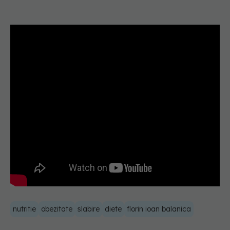
nutritie
obezitate
slabire
diete
florin ioan balanica