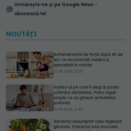
Urmărește-ne și pe Google News -
abonează‑te!
NOUTĂȚI
Hobby-ul pe care îl alegi îți poate
schimba sănătatea. Patru reguli
simple ca să găsești activitatea
potrivită
10.08.2026, 11:40
Alimentul neașteptat care reglează
glicemia. Impactul unui avocado
asupra zahărului din sânge
10.08.2026, 11:03
Reglarea emoțională,
„superputerea” pe care copiii o