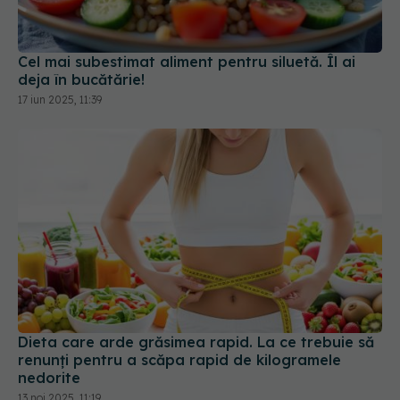
deja în bucătărie!
17 iun 2025, 11:39
Dieta care arde grăsimea rapid. La ce trebuie să
renunți pentru a scăpa rapid de kilogramele
nedorite
13 noi 2025, 11:19