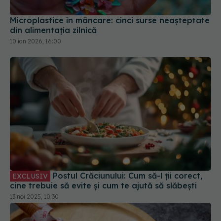
Postul Crăciunului: Cum să-l ții corect,
EXCLUSIV
cine trebuie să evite și cum te ajută să slăbești
13 noi 2025, 10:30