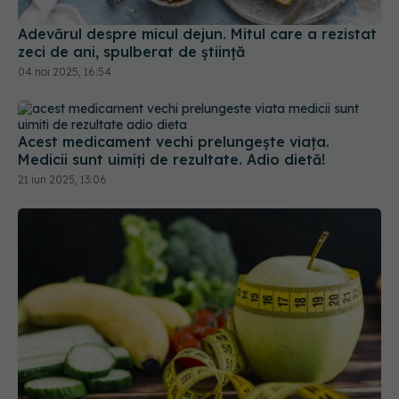
Acest medicament vechi prelungește viața.
Medicii sunt uimiți de rezultate. Adio dietă!
21 iun 2025, 13:06
Dieta vegetariană: risc mai scăzut de diabet și
cancer. Ce trebuie să știi înainte să renunți la
carne