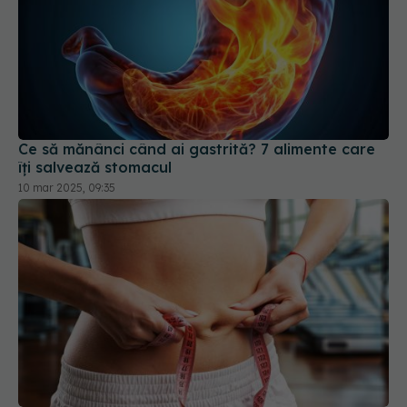
Ce să mănânci când ai gastrită? 7 alimente care
îți salvează stomacul
10 mar 2025, 09:35
Rețeta de slăbit care "funcționează pentru toată
lumea". Bilic: Acest aliment e soluția!
09 ian 2026, 13:10