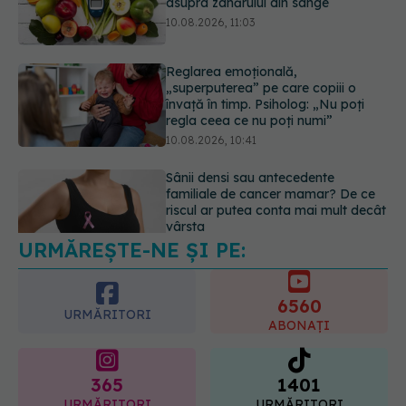
învață în timp. Psiholog: „Nu poți
regla ceea ce nu poți numi”
10.08.2026, 10:41
Sânii densi sau antecedente
familiale de cancer mamar? De ce
riscul ar putea conta mai mult decât
vârsta
10.08.2026, 09:43
URMĂREȘTE-NE ȘI PE:
Antrenamentul de forță după 40 de
ani: ce recomandă medicii și
specialiștii în nutriție
6560
10.08.2026, 12:20
URMĂRITORI
ABONAȚI
365
1401
URMĂRITORI
URMĂRITORI
ARTICOLE SIMILARE