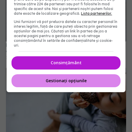
trimise către 224 de parteneri sau pot fi folosite în mod
specific de acest site. Noi și partenerii noștri putem folosi
date exacte de localizare geografică.
Lista partenerilor.
Dieta care ar putea proteja creierul mai bine
Unii furnizori vă pot prelucra datele cu caracter personal în
decât cea mediteraneană
interes legitim, față de care puteți obiecta prin gestionarea
opțiunilor de mai jos. Căutați un link în partea de jos a
27 iun 2026, 16:04
acestei pagini pentru a gestiona sau a vă retrage
consimțământul în setările de confidențialitate și cookie-
uri.
Consimțământ
Gestionați opțiunile
Ce se întâmplă dacă mănânci dulciuri pe stomacul
gol
04 apr 2026, 13:00