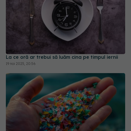
La ce oră ar trebui să luăm cina pe timpul iernii
19 noi 2025, 20:56
Microplastice în mâncare: cinci surse neașteptate
din alimentația zilnică
10 ian 2026, 16:00