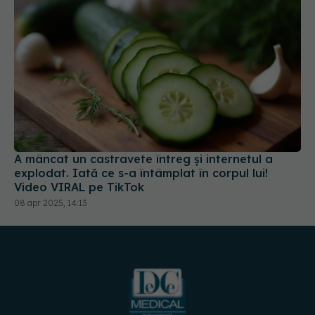
A mâncat un castravete întreg și internetul a
explodat. Iată ce s-a întâmplat în corpul lui!
Video VIRAL pe TikTok
08 apr 2025, 14:13
URMĂREȘTE-NE PE:
DESCARCĂ APLICAȚIA