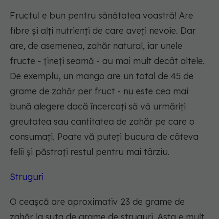
Fructul e bun pentru sănătatea voastră! Are
fibre și alți nutrienți de care aveți nevoie. Dar
are, de asemenea, zahăr natural, iar unele
fructe - țineți seamă - au mai mult decât altele.
De exemplu, un mango are un total de 45 de
grame de zahăr per fruct - nu este cea mai
bună alegere dacă încercați să vă urmăriți
greutatea sau cantitatea de zahăr pe care o
consumați. Poate vă puteți bucura de câteva
felii și păstrați restul pentru mai târziu.
Struguri
O ceașcă are aproximativ 23 de grame de
zahăr la suta de grame de struguri. Asta e mult