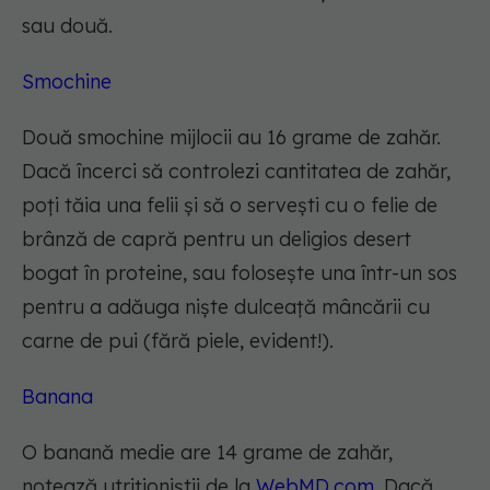
sau două.
Smochine
Două smochine mijlocii au 16 grame de zahăr.
Dacă încerci să controlezi cantitatea de zahăr,
poți tăia una felii și să o servești cu o felie de
brânză de capră pentru un deligios desert
bogat în proteine, sau folosește una într-un sos
pentru a adăuga niște dulceață mâncării cu
carne de pui (fără piele, evident!).
Banana
O banană medie are 14 grame de zahăr,
notează utriționiștii de la
WebMD.com
. Dacă