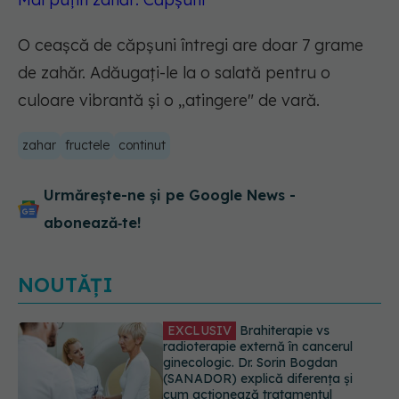
O ceașcă de căpșuni întregi are doar 7 grame
de zahăr. Adăugați-le la o salată pentru o
culoare vibrantă și o „atingere" de vară.
zahar
fructele
continut
Urmărește-ne și pe Google News -
abonează‑te!
NOUTĂȚI
EXCLUSIV
De ce unele paciente
cu cancer de col uterin nu mai ajung
la operație. Dr. Sorin Bogdan
(SANADOR): Intervenția