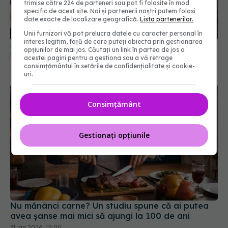
trimise către 224 de parteneri sau pot fi folosite în mod
specific de acest site. Noi și partenerii noștri putem folosi
date exacte de localizare geografică.
Lista partenerilor.
Unii furnizori vă pot prelucra datele cu caracter personal în
interes legitim, față de care puteți obiecta prin gestionarea
Postul intermitent, fără efect asupra kilogramelor
opțiunilor de mai jos. Căutați un link în partea de jos a
în plus
acestei pagini pentru a gestiona sau a vă retrage
consimțământul în setările de confidențialitate și cookie-
16 feb 2026, 14:52
uri.
Consimțământ
Gestionați opțiunile
Nu mănânci carne? Un studiu spune că ai putea
avea șanse mai mici să ajungi la 100 de ani
31 ian 2026, 15:00