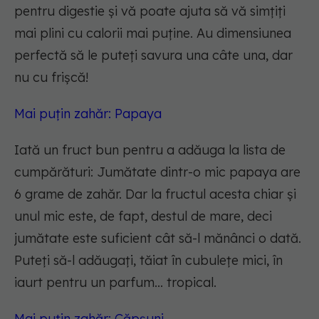
pentru digestie și vă poate ajuta să vă simțiți
mai plini cu calorii mai puține. Au dimensiunea
perfectă să le puteți savura una câte una, dar
nu cu frișcă!
Mai puțin zahăr: Papaya
Iată un fruct bun pentru a adăuga la lista de
cumpărături: Jumătate dintr-o mic papaya are
6 grame de zahăr. Dar la fructul acesta chiar și
unul mic este, de fapt, destul de mare, deci
jumătate este suficient cât să-l mănânci o dată.
Puteți să-l adăugați, tăiat în cubulețe mici, în
iaurt pentru un parfum... tropical.
Mai puțin zahăr: Căpșuni