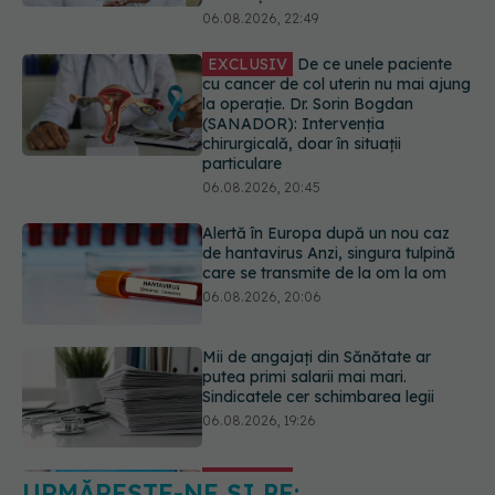
chirurgicală, doar în situații
particulare
06.08.2026, 20:45
Alertă în Europa după un nou caz
de hantavirus Anzi, singura tulpină
care se transmite de la om la om
06.08.2026, 20:06
Mii de angajați din Sănătate ar
putea primi salarii mai mari.
Sindicatele cer schimbarea legii
06.08.2026, 19:26
EXCLUSIV
Cancerele ginecologice
care pot fi tratate fără operație. Dr.
Sorin Bogdan (SANADOR): Chirurgia
este indicată doar punctual, pentru
anumite categorii de paciente
06.08.2026, 19:05
URMĂREȘTE-NE ȘI PE: