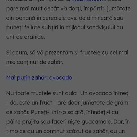
pare mai mult decât vă dorți, împărțiți jumătate
din banană în cerealele dvs. de dimineață sau
puneți feliuțe subțiri în mijlocul sandvișului cu
unt de arahide.
Și acum, să vă prezentăm și fructele cu cel mai
mic conținut de zahăr.
Mai puțin zahăr: avocado
Nu toate fructele sunt dulci. Un avocado întreg
- da, este un fruct - are doar jumătate de gram
de zahăr. Puneți-l într-o salată, întindeți-l cu
pâine prăjită sau faceți niște guacamole. Dar, în
timp ce au un conținut scăzut de zahăr, au un