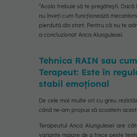
”Acolo trebuie să te pregătești. Dacă
nu înveți cum funcționează mecanismel
pierdută din start. Pentru că nu te adr
a concluzionat Anca Alungulesei.
Tehnica RAIN sau cum 
Terapeut: Este în regul
stabil emoțional
De cele mai multe ori cu greu rezist
când ne-am propus să scoatem aceste a
Terapeutul Anca Alungulesei are cât
variante majore de a trece peste tenta