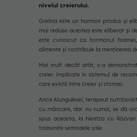
nivelul creierului.
Grelina este un hormon produs și elib
mai reduse acestea este eliberat și de 
este cunoscut ca hormonul foamei, 
alimente și contribuie la menținerea d
Mai mult decât atât, s-a demonstra
creier implicate în sistemul de rec
care există între creier și stomac.
Anca Alungulesei, terapeut nutriționist,
cu mâncare, dar nu numai, se dă ora 
spus aceasta, la Neatza cu Răzvan ș
transmite semnalele sale.