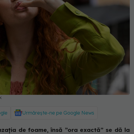
k
ogle
Urmărește-ne pe Google News
nzația de foame, însă ”ora exactă” se dă la