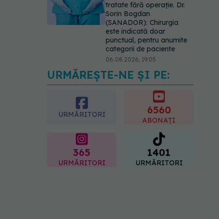
tratate fără operație. Dr.
Sorin Bogdan
(SANADOR): Chirurgia
este indicată doar
punctual, pentru anumite
categorii de paciente
06.08.2026, 19:05
URMĂREȘTE-NE ȘI PE:
EXCLUSIV
Brahiterapie
vs radioterapie externă în
cancerul ginecologic. Dr.
Sorin Bogdan (SANADOR)
6560
URMĂRITORI
explică diferența și cum
ABONAȚI
acționează tratamentul
06.08.2026, 22:49
365
1401
URMĂRITORI
URMĂRITORI