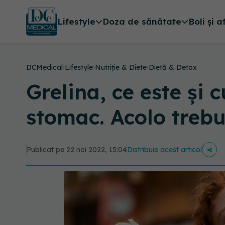
Lifestyle
Doza de sănătate
Boli și a
DCMedical
›
Lifestyle
›
Nutriție & Diete
›
Dietă & Detox
Grelina, ce este și 
stomac. Acolo trebu
Publicat pe 22 noi 2022, 15:04
Distribuie acest articol