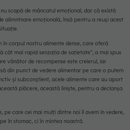
eni nu scapă de mâncatul emoțional, dar că există
de alimntnare emoțională, însă pentru a reuși acest
ituație.
în corpul nostru alimente dense, care oferă
ă cât mai rapid senzația de sațietate”, a mai spus
are vânător de recompense este creierul, iar
să din punct de vedere alimentar pe care o putem
tinctiv și subconștient, acele alimente care au aport
eastă plăcere, această liniște, pentru a declanșa
, pe care cei mai mulți dintre noi îl avem în vedere,
epe în stomac, ci în mintea noastră.