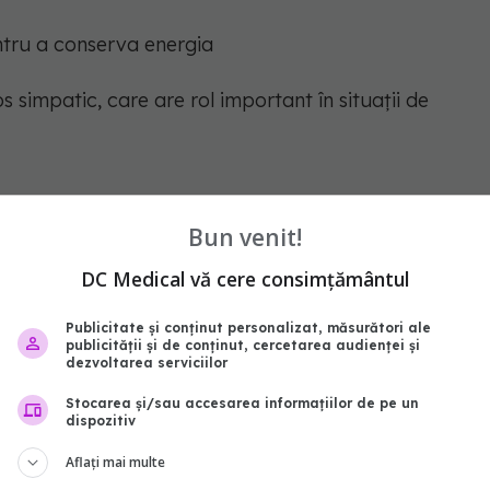
ntru a conserva energia
s simpatic, care are rol important în situații de
ținerea diferențierii și fuziunii fibrelor musculare
Bun venit!
DC Medical vă cere consimțământul
Publicitate și conținut personalizat, măsurători ale
elor și a metastazelor, deoarece în cazul acestora
publicității și de conținut, cercetarea audienței și
dezvoltarea serviciilor
mari de grelină.
Stocarea și/sau accesarea informațiilor de pe un
dispozitiv
nivelul de grelină, care scade atunci când beneficiezi
Aflați mai multe
nu mănânci sau când suferi de anorexie nervoasă.