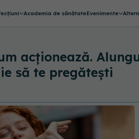
fecțiuni
Academia de sănătate
Evenimente
Alter
cum acționează. Alungul
ie să te pregătești