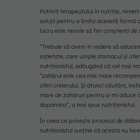
Potrivit terapeutului în nutriție, nim
soluții pentru a limita această formă 
lucru este nevoie să fim conștienți de s
”Trebuie să avem în vedere să aducem 
sațietate, care umple stomacul și ofer
nutriționistul, adăugând că cel mai m
”zahărul este cea mai mare recompen
oferi creierului. Și atunci căutăm, ins
mare de zaharuri pentru a-mi aduce ac
dopamina”, a mai spus nutriționistul.
În ceea ce privește procesul de slăbire
nutriționistul susține că acesta nu înc