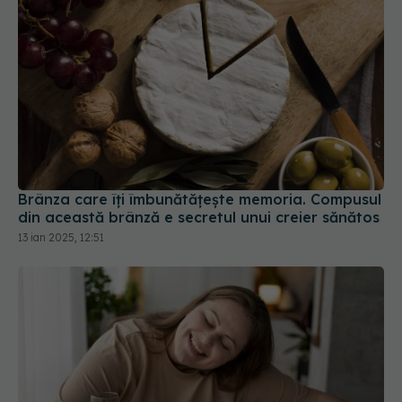
Brânza care îți îmbunătățește memoria. Compusul
din această brânză e secretul unui creier sănătos
13 ian 2025, 12:51
Tot ce s-a spus până acum despre slăbit este