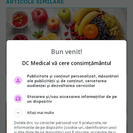
Bun venit!
11 fructe bune dacă vrei să slăbești. Unele țin de
foame mai bine decât ai crede
DC Medical vă cere consimțământul
17 mar 2026, 18:31
Publicitate și conținut personalizat, măsurători
ale publicității și de conținut, cercetarea
audienței și dezvoltarea serviciilor
Stocarea și/sau accesarea informațiilor de pe
un dispozitiv
Aflați mai multe
Datele dvs. cu caracter personal vor fi prelucrate, iar
informațiile de pe dispozitiv (cookie-uri, identificatori unici
și alte date de pe dispozitiv) pot fi stocate, accesate de și