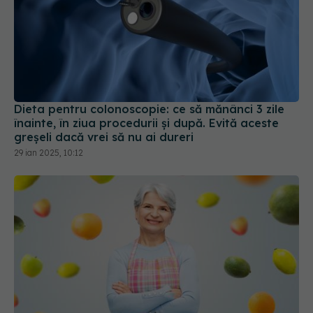
Dieta pentru colonoscopie: ce să mănânci 3 zile
înainte, în ziua procedurii și după. Evită aceste
greșeli dacă vrei să nu ai dureri
29 ian 2025, 10:12
Fructele care ard grăsimea la menopauză și
reduc pofta de dulce
09 sep 2025, 23:41