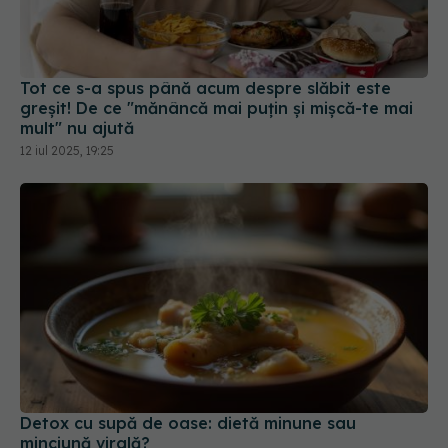
greșit! De ce "mănâncă mai puțin și mișcă-te mai
mult" nu ajută
12 iul 2025, 19:25
Detox cu supă de oase: dietă minune sau
minciună virală?
16 iun 2025, 22:28