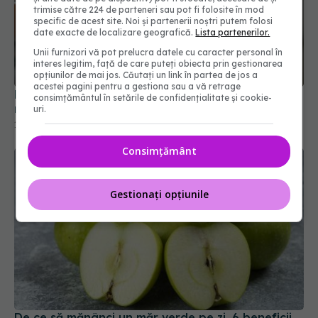
trimise către 224 de parteneri sau pot fi folosite în mod
specific de acest site. Noi și partenerii noștri putem folosi
Dieta cu ouă fierte: slăbești rapid sau e doar un
date exacte de localizare geografică.
Lista partenerilor.
mit? De ce o adoră celebritățile
Unii furnizori vă pot prelucra datele cu caracter personal în
18 ian 2026, 11:23
interes legitim, față de care puteți obiecta prin gestionarea
opțiunilor de mai jos. Căutați un link în partea de jos a
acestei pagini pentru a gestiona sau a vă retrage
consimțământul în setările de confidențialitate și cookie-
uri.
Consimțământ
Gestionați opțiunile
De ce să mănânci un măr verde pe zi. 6 beneficii
dovedite științific
08 apr 2025, 09:49