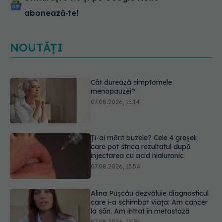
abonează‑te!
NOUTĂȚI
Ți-ai mărit buzele? Cele 4 greșeli
care pot strica rezultatul după
injectarea cu acid hialuronic
07.08.2026, 13:54
Alina Pușcău dezvăluie diagnosticul
care i-a schimbat viața: Am cancer
la sân. Am intrat în metastază
07.08.2026, 12:39
Greșeala care îți crește tensiunea
arterială. Nu este doar sarea din
solniță
07.08.2026, 12:14