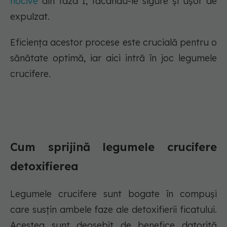
nocive
din faza I, făcându-le sigure și ușor de
expulzat.
Eficiența acestor procese este crucială pentru o
sănătate optimă, iar aici intră în joc legumele
crucifere.
Cum sprijină legumele crucifere
detoxifierea
Legumele crucifere sunt bogate în compuși
care susțin ambele faze ale detoxifierii ficatului.
Acestea sunt deosebit de benefice datorită