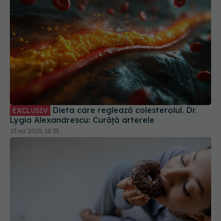
Dieta care reglează colesterolul. Dr.
EXCLUSIV
Lygia Alexandrescu: Curăță arterele
23 noi 2025, 18:33
Ce se întâmplă dacă mănânci dulciuri pe stomacul
gol