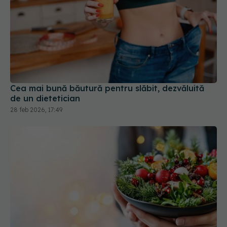
Cea mai bună băutură pentru slăbit, dezvăluită
de un dietetician
28 feb 2026, 17:49
6 greșeli frecvente din Postul
EXCLUSIV
Crăciunului. Dr. Lygia Alexandrescu vine cu sfaturi
14 noi 2025, 11:45