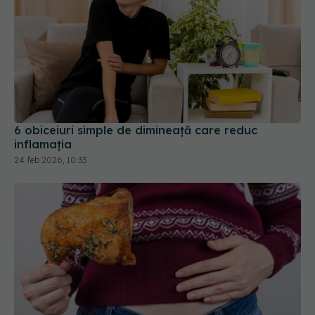
6 obiceiuri simple de dimineață care reduc
inflamația
24 feb 2026, 10:33
Ce se întâmplă dacă mănânci puiul cu tot cu
piele? Adevărul te va surprinde
31 mar 2025, 19:59