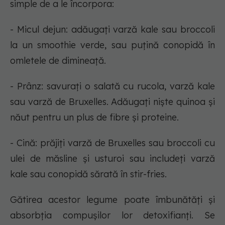
simple de a le încorpora:
- Micul dejun: adăugați varză kale sau broccoli
la un smoothie verde, sau puțină conopidă în
omletele de dimineață.
- Prânz: savurați o salată cu rucola, varză kale
sau varză de Bruxelles. Adăugați niște quinoa și
năut pentru un plus de fibre și proteine.
- Cină: prăjiți varză de Bruxelles sau broccoli cu
ulei de măsline și usturoi sau includeți varză
kale sau conopidă sărată în stir-fries.
Gătirea acestor legume poate îmbunătăți și
absorbția compușilor lor detoxifianți. Se