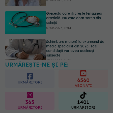
Schimbare majoră la examenul de
medic specialist din 2026. Toți
candidații vor avea aceleași
subiecte
07.08.2026, 11:52
URMĂREȘTE-NE ȘI PE:
Cât durează simptomele
menopauzei?
07.08.2026, 15:14
6560
URMĂRITORI
ABONAȚI
365
1401
URMĂRITORI
URMĂRITORI
ARTICOLE SIMILARE